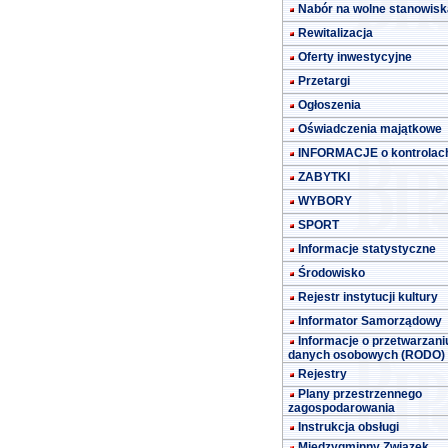
Nabór na wolne stanowisk
Rewitalizacja
Oferty inwestycyjne
Przetargi
Ogłoszenia
Oświadczenia majątkowe
INFORMACJE o kontrolac
ZABYTKI
WYBORY
SPORT
Informacje statystyczne
Środowisko
Rejestr instytucji kultury
Informator Samorządowy
Informacje o przetwarzani
danych osobowych (RODO)
Rejestry
Plany przestrzennego
zagospodarowania
Instrukcja obsługi
Międzygminny Związek