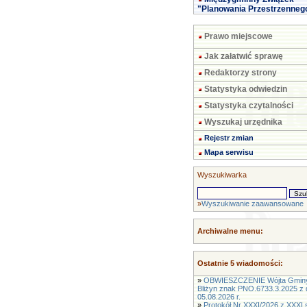
"Planowania Przestrzenneg
Prawo miejscowe
Jak załatwić sprawę
Redaktorzy strony
Statystyka odwiedzin
Statystyka czytalności
Wyszukaj urzędnika
Rejestr zmian
Mapa serwisu
Wyszukiwarka
»
Wyszukiwanie zaawansowane
Archiwalne menu:
Ostatnie 5 wiadomości:
»
OBWIESZCZENIE Wójta Gmin
Bliżyn znak PNO.6733.3.2025 z 
05.08.2026 r.
»
Protokół Nr XXXI/2026 z XXXI s