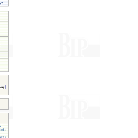
o"
y
dnia
esji