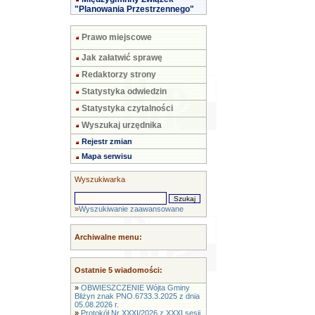
"Planowania Przestrzennego"
Prawo miejscowe
Jak załatwić sprawę
Redaktorzy strony
Statystyka odwiedzin
Statystyka czytalności
Wyszukaj urzędnika
Rejestr zmian
Mapa serwisu
Wyszukiwarka
»
Wyszukiwanie zaawansowane
Archiwalne menu:
Ostatnie 5 wiadomości:
»
OBWIESZCZENIE Wójta Gminy
Bliżyn znak PNO.6733.3.2025 z dnia
05.08.2026 r.
»
Protokół Nr XXXI/2026 z XXXI sesji