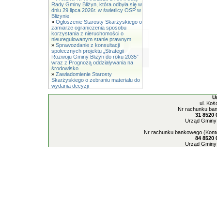
Rady Gminy Bliżyn, która odbyła się w
dniu 29 lipca 2026r. w świetlicy OSP w
Bliżynie.
»
Ogłoszenie Starosty Skarżyskiego o
zamiarze ograniczenia sposobu
korzystania z nieruchomości o
nieuregulowanym stanie prawnym
»
Sprawozdanie z konsultacji
społecznych projektu „Strategii
Rozwoju Gminy Bliżyn do roku 2035”
wraz z Prognozą oddziaływania na
środowisko.
»
Zawiadomienie Starosty
Skarżyskiego o zebraniu materiału do
wydania decyzji
U
ul. Koś
Nr rachunku ban
31 8520 
Urząd Gminy 
Nr rachunku bankowego (Konto
84 8520 
Urząd Gminy 