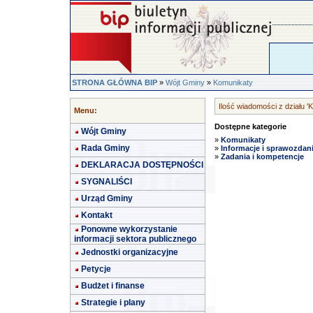
STRONA GŁÓWNA BIP
»
Wójt Gminy
»
Komunikaty
Ilość wiadomości z działu '
Menu:
Dostępne kategorie
Wójt Gminy
»
Komunikaty
Rada Gminy
»
Informacje i sprawozdan
»
Zadania i kompetencje
DEKLARACJA DOSTĘPNOŚCI
SYGNALIŚCI
Urząd Gminy
Kontakt
Ponowne wykorzystanie
informacji sektora publicznego
Jednostki organizacyjne
Petycje
Budżet i finanse
Strategie i plany