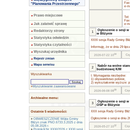
Fax
"Planowania Przestrzennego"
e-ma
Prawo miejscowe
Tel:
Fax
Jak załatwić sprawę
e-ma
Ogłoszenie o sesji w 
Redaktorzy strony
1
w Bliżynie
Statystyka odwiedzin
XXXI sesja Rady Gminy Bliży
Statystyka czytalności
Informuję, że w dniu 29 lipc
Wyszukaj urzędnika
04
Czy
2026-07-22 10
Rejestr zmian
Mapa serwisu
Nabór na wolne stano
2
budżetowej K/M
Wyszukiwarka
I. Wymagania niezbędne:
1) obywatelstwo polskie,
2) wykształcenie wyższe: pr
»
Wyszukiwanie zaawansowane
09
Czy
2026-06-08 09
Archiwalne menu:
Ogłoszenie o sesji w 
3
OSP w Bliżynie
XXX sesja Rady Gminy Bliży
Ostatnie 5 wiadomości:
Ogłoszenie o sesji w dniu 26
»
OBWIESZCZENIE Wójta Gminy
Bliżyn znak PNO.6733.3.2025 z dnia
05.08.2026 r.
32
Czy
2026-05-27 10
»
Protokół Nr XXXI/2026 z XXXI sesji