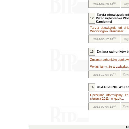
20
Czy
2024-09-20 14
Taryfa obowiązuje od 
12
Przedsiębiorstwa Wodo
Kamiennej
Taryfa obowiązuje od dnia
Wodociągów i Kanalizac...
05
Czy
2024-06-17 14
13
Zmiana rachunków 
Zmiana rachunków bankow
Wyjaśniamy, że w związku z 
44
Czyt
2014-12-04 10
14
OGŁOSZENIE W SPR
Uprzejmie informujemy, że
sierpnia 2011r. o język...
12
Czyt
2012-09-04 12
U