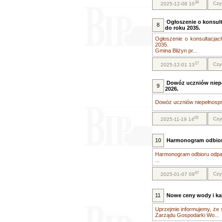
34
Czy
2025-12-08 10
Ogłoszenie o konsult
8
do roku 2035.
Ogłoszenie o konsultacjac
2035.
Gmina Bliżyn pr...
17
Czy
2025-12-01 13
Dowóz uczniów niep
9
2026.
Dowóz uczniów niepełnospr
03
Czy
2025-11-19 14
10
Harmonogram odbior
Harmonogram odbioru odpa
...
47
Czy
2025-01-07 09
11
Nowe ceny wody i kana
Uprzejmie informujemy, że 
Zarządu Gospodarki Wo...