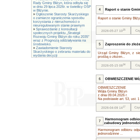
Rady Gminy Bliżyn, która odbyła się
w dniu 29 lipca 2026r. w świetlicy OSP
4
Raport o stanie Gmin
w Bliżynie.
»
Ogłoszenie Starosty Skarżyskiego
o zamiarze ograniczenia sposobu
Raport o stanie Gminy Bliż
korzystania z nieruchomości o
...
nieuregulowanym stanie prawnym
»
Sprawozdanie z konsultacji
25
Czy
2026-05-27 10
społecznych projektu „Strategii
Rozwoju Gminy Bliżyn do roku 2035”
wraz z Prognozą oddziaływania na
środowisko.
5
Zaproszenie do złoże
»
Zawiadomienie Starosty
Skarżyskiego o zebraniu materiału do
Urząd Gminy Bliżyn, z sie
wydania decyzji
prośbą o złożen...
34
Czy
2026-05-15 08
6
OBWIESZCZENIE Wójta
OBWIESZCZENIE
Wójta Gminy Bliżyn
z dnia 09.04.2026 r.
Na podstawie art. 53, ust. 1
17
Czy
2026-04-09 14
Harmonogram odbioru
7
zabudowy jednorodz
Harmonogram odbioru odpa
jednorodzinne ...