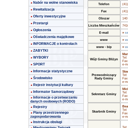
Nabór na wolne stanowiska
Telefon
(41
Rewitalizacja
Fax
(41
Oferty inwestycyjne
Obszar
140
Przetargi
Liczba Mieszkańców
7416
Ogłoszenia
E-mail
»
se
Oświadczenia majątkowe
www
»
ww
INFORMACJE o kontrolach
www - bip
»
ww
ZABYTKI
Mar
WYBORY
Tel:
Wójt Gminy Bliżyn
Fax
SPORT
e-ma
Informacje statystyczne
Sła
Przewodniczący
Tel:
Środowisko
Rady Gminy
Fax
e-ma
Rejestr instytucji kultury
Mic
Informator Samorządowy
Tel:
Sekretarz Gminy
Fax
Informacje o przetwarzaniu
e-ma
danych osobowych (RODO)
Bea
Rejestry
Tel:
Skarbnik Gminy
Plany przestrzennego
Fax
zagospodarowania
e-ma
Instrukcja obsługi
Tel:
Międzygminny Związek