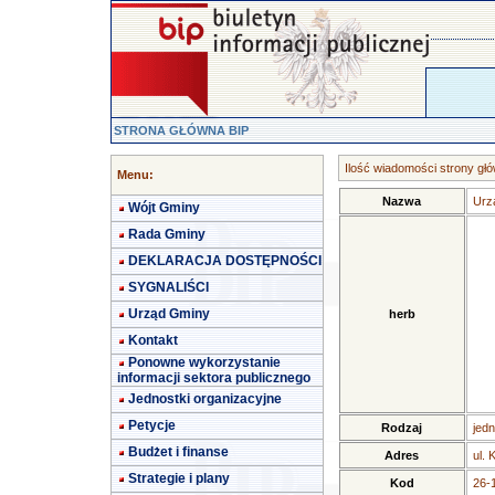
STRONA GŁÓWNA BIP
Ilość wiadomości strony głó
Menu:
Nazwa
Urz
Wójt Gminy
Rada Gminy
DEKLARACJA DOSTĘPNOŚCI
SYGNALIŚCI
Urząd Gminy
herb
Kontakt
Ponowne wykorzystanie
informacji sektora publicznego
Jednostki organizacyjne
Petycje
Rodzaj
jedn
Budżet i finanse
Adres
ul. 
Strategie i plany
Kod
26-