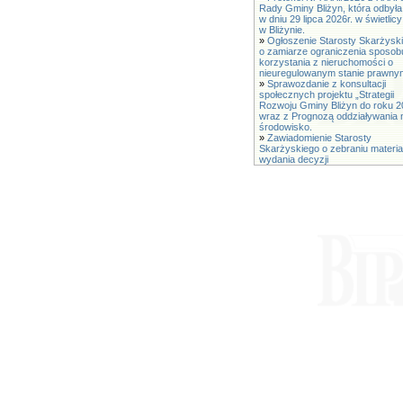
Rady Gminy Bliżyn, która odbyła
w dniu 29 lipca 2026r. w świetli
w Bliżynie.
»
Ogłoszenie Starosty Skarżysk
o zamiarze ograniczenia sposob
korzystania z nieruchomości o
nieuregulowanym stanie prawny
»
Sprawozdanie z konsultacji
społecznych projektu „Strategii
Rozwoju Gminy Bliżyn do roku 2
wraz z Prognozą oddziaływania 
środowisko.
»
Zawiadomienie Starosty
Skarżyskiego o zebraniu materia
wydania decyzji