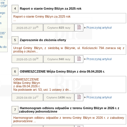
 się
cy OSP
4
Raport o stanie Gminy Bliżyn za 2025 rok
iego
u
Raport o stanie Gminy Bliżyn za 2025 rok
...
m
25
»
Przeczytaj artykuł
Czytano:
825
razy
2026-05-27 10
035”
na
5
Zaproszenie do złożenia oferty
łu do
Urząd Gminy Bliżyn, z siedzibą w Bliżynie, ul. Kościuszki 79A zwraca się z
prośbą o złożen...
34
»
Przeczytaj artykuł
Czytano:
940
razy
2026-05-15 08
6
OBWIESZCZENIE Wójta Gminy Bliżyn z dnia 09.04.2026 r.
OBWIESZCZENIE
Wójta Gminy Bliżyn
z dnia 09.04.2026 r.
Na podstawie art. 53, ust. 1 ustawy z dn...
17
»
Przeczytaj artykuł
Czytano:
1436
razy
2026-04-09 14
Harmonogram odbioru odpadów z terenu Gminy Bliżyn w 2026 r. z
7
zabudowy jednorodzinne
Harmonogram odbioru odpadów z terenu Gminy Bliżyn w 2026 r. z zabudowy
jednorodzinne ...