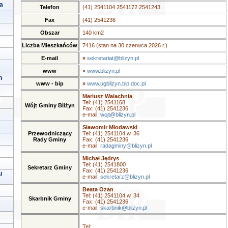
a
Telefon
(41) 2541104 2541172 2541243
Fax
(41) 2541236
Obszar
140 km2
Liczba Mieszkańców
7416 (stan na 30 czerwca 2026 r.)
E-mail
»
sekretariat@blizyn.pl
www
»
www.blizyn.pl
h
www - bip
»
www.ugblizyn.bip.doc.pl
Mariusz Walachnia
Tel: (41) 2541168
Wójt Gminy Bliżyn
Fax: (41) 2541236
e-mail:
wojt@blizyn.pl
Sławomir Młodawski
Przewodniczący
Tel: (41) 2541104 w. 36
Rady Gminy
Fax: (41) 2541236
e-mail:
radagminy@blizyn.pl
Michał Jędrys
Tel: (41) 2541800
Sekretarz Gminy
Fax: (41) 2541236
u
e-mail:
sekretarz@blizyn.pl
Beata Ozan
Tel: (41) 2541104 w. 34
Skarbnik Gminy
Fax: (41) 2541236
e-mail:
skarbnik@blizyn.pl
Tel: