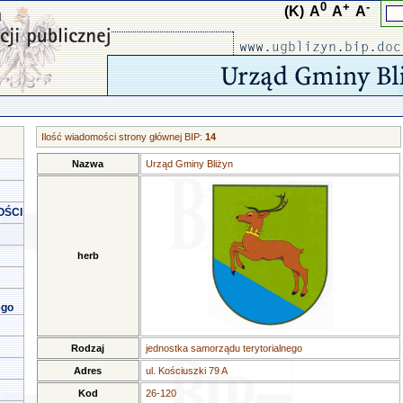
0
+
-
(K)
A
A
A
Ilość wiadomości strony głównej BIP:
14
Nazwa
Urząd Gminy Bliżyn
OŚCI
herb
ego
Rodzaj
jednostka samorządu terytorialnego
Adres
ul. Kościuszki 79 A
Kod
26-120