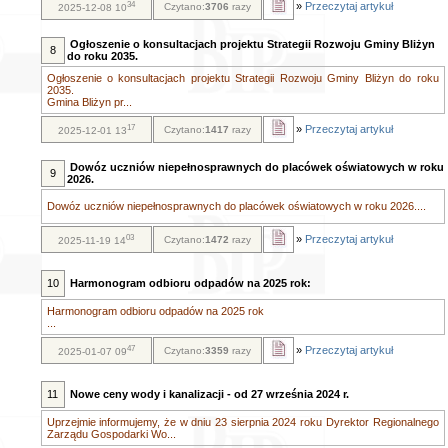
34
»
Przeczytaj artykuł
Czytano:
3706
razy
2025-12-08 10
Ogłoszenie o konsultacjach projektu Strategii Rozwoju Gminy Bliżyn
8
do roku 2035.
Ogłoszenie o konsultacjach projektu Strategii Rozwoju Gminy Bliżyn do roku
2035.
Gmina Bliżyn pr...
17
»
Przeczytaj artykuł
Czytano:
1417
razy
2025-12-01 13
Dowóz uczniów niepełnosprawnych do placówek oświatowych w roku
9
2026.
Dowóz uczniów niepełnosprawnych do placówek oświatowych w roku 2026....
03
»
Przeczytaj artykuł
Czytano:
1472
razy
2025-11-19 14
10
Harmonogram odbioru odpadów na 2025 rok:
Harmonogram odbioru odpadów na 2025 rok
...
47
»
Przeczytaj artykuł
Czytano:
3359
razy
2025-01-07 09
11
Nowe ceny wody i kanalizacji - od 27 września 2024 r.
Uprzejmie informujemy, że w dniu 23 sierpnia 2024 roku Dyrektor Regionalnego
Zarządu Gospodarki Wo...