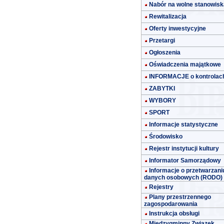
Nabór na wolne stanowisk
Rewitalizacja
Oferty inwestycyjne
Przetargi
Ogłoszenia
Oświadczenia majątkowe
INFORMACJE o kontrolac
ZABYTKI
WYBORY
SPORT
Informacje statystyczne
Środowisko
Rejestr instytucji kultury
Informator Samorządowy
Informacje o przetwarzani
danych osobowych (RODO)
Rejestry
Plany przestrzennego
zagospodarowania
Instrukcja obsługi
Międzygminny Związek