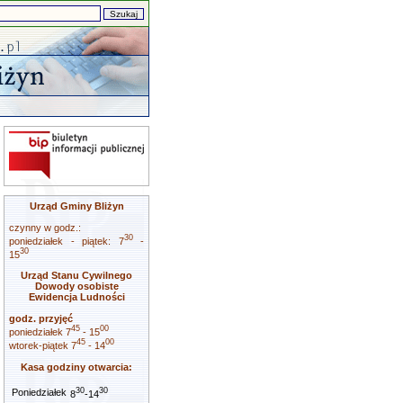
Urząd Gminy Bliżyn
czynny w godz.:
30
poniedziałek - piątek: 7
-
30
15
Urząd Stanu Cywilnego
Dowody osobiste
Ewidencja Ludności
godz. przyjęć
45
00
poniedziałek 7
- 15
45
00
wtorek-piątek 7
- 14
Kasa godziny otwarcia:
30
30
Poniedziałek
8
-14