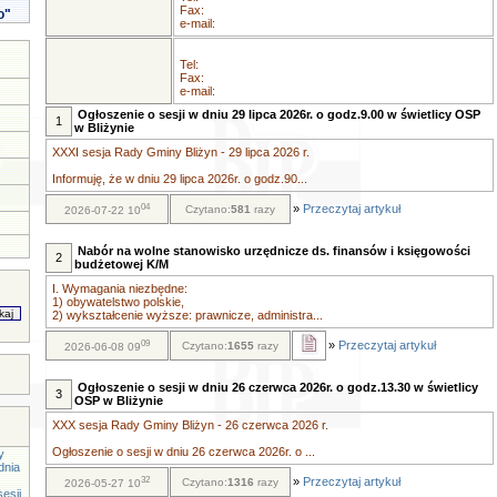
Fax:
o"
e-mail:
Tel:
Fax:
e-mail:
Ogłoszenie o sesji w dniu 29 lipca 2026r. o godz.9.00 w świetlicy OSP
1
w Bliżynie
XXXI sesja Rady Gminy Bliżyn - 29 lipca 2026 r.
Informuję, że w dniu 29 lipca 2026r. o godz.90...
04
»
Przeczytaj artykuł
Czytano:
581
razy
2026-07-22 10
Nabór na wolne stanowisko urzędnicze ds. finansów i księgowości
2
budżetowej K/M
I. Wymagania niezbędne:
1) obywatelstwo polskie,
2) wykształcenie wyższe: prawnicze, administra...
09
»
Przeczytaj artykuł
Czytano:
1655
razy
2026-06-08 09
Ogłoszenie o sesji w dniu 26 czerwca 2026r. o godz.13.30 w świetlicy
3
OSP w Bliżynie
XXX sesja Rady Gminy Bliżyn - 26 czerwca 2026 r.
Ogłoszenie o sesji w dniu 26 czerwca 2026r. o ...
y
dnia
32
»
Przeczytaj artykuł
Czytano:
1316
razy
2026-05-27 10
esji