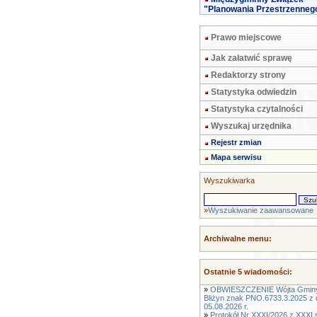
"Planowania Przestrzenneg
Prawo miejscowe
Jak załatwić sprawę
Redaktorzy strony
Statystyka odwiedzin
Statystyka czytalności
Wyszukaj urzędnika
Rejestr zmian
Mapa serwisu
Wyszukiwarka
»
Wyszukiwanie zaawansowane
Archiwalne menu:
Ostatnie 5 wiadomości:
»
OBWIESZCZENIE Wójta Gmin
Bliżyn znak PNO.6733.3.2025 z 
05.08.2026 r.
»
Protokół Nr XXXI/2026 z XXXI s