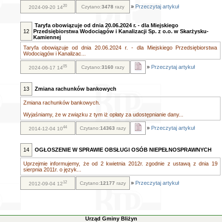
20
»
Przeczytaj artykuł
Czytano:
3478
razy
2024-09-20 14
Taryfa obowiązuje od dnia 20.06.2024 r. - dla Miejskiego
12
Przedsiębiorstwa Wodociągów i Kanalizacji Sp. z o.o. w Skarżysku-
Kamiennej
Taryfa obowiązuje od dnia 20.06.2024 r. - dla Miejskiego Przedsiębiorstwa
Wodociągów i Kanalizac...
05
»
Przeczytaj artykuł
Czytano:
3160
razy
2024-06-17 14
13
Zmiana rachunków bankowych
Zmiana rachunków bankowych.
Wyjaśniamy, że w związku z tym iż opłaty za udostępnianie dany...
44
»
Przeczytaj artykuł
Czytano:
14363
razy
2014-12-04 10
14
OGŁOSZENIE W SPRAWIE OBSŁUGI OSÓB NIEPEŁNOSPRAWNYCH
Uprzejmie informujemy, że od 2 kwietnia 2012r. zgodnie z ustawą z dnia 19
sierpnia 2011r. o język...
12
»
Przeczytaj artykuł
Czytano:
12177
razy
2012-09-04 12
Urząd Gminy Bliżyn