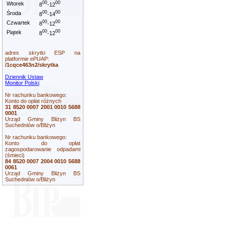
00
00
Wtorek
8
-12
00
00
Środa
8
-14
00
00
Czwartek
8
-12
00
00
Piątek
8
-12
adres skrytki ESP na
platformie ePUAP:
/1cqce463n2/skrytka
Dziennik Ustaw
Monitor Polski
Nr rachunku bankowego:
Konto do opłat różnych
31 8520 0007 2001 0010 5688
0001
Urząd Gminy Bliżyn BS
Suchedniów o/Bliżyn
Nr rachunku bankowego:
Konto do opłat
zagospodarowanie odpadami
(śmieci)
84 8520 0007 2004 0010 5688
0061
Urząd Gminy Bliżyn BS
Suchedniów o/Bliżyn