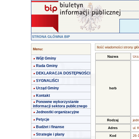
STRONA GŁÓWNA BIP
Ilość wiadomości strony głó
Menu:
Nazwa
Urz
Wójt Gminy
Rada Gminy
DEKLARACJA DOSTĘPNOŚCI
SYGNALIŚCI
Urząd Gminy
herb
Kontakt
Ponowne wykorzystanie
informacji sektora publicznego
Jednostki organizacyjne
Petycje
Rodzaj
jedn
Budżet i finanse
Adres
ul. 
Strategie i plany
Kod
26-