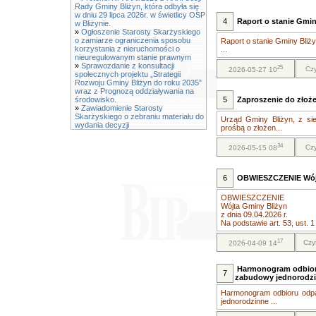
Rady Gminy Bliżyn, która odbyła się
w dniu 29 lipca 2026r. w świetlicy OSP
4
Raport o stanie Gmin
w Bliżynie.
»
Ogłoszenie Starosty Skarżyskiego
o zamiarze ograniczenia sposobu
Raport o stanie Gminy Bliż
korzystania z nieruchomości o
...
nieuregulowanym stanie prawnym
»
Sprawozdanie z konsultacji
25
Czy
2026-05-27 10
społecznych projektu „Strategii
Rozwoju Gminy Bliżyn do roku 2035”
wraz z Prognozą oddziaływania na
środowisko.
5
Zaproszenie do złoże
»
Zawiadomienie Starosty
Skarżyskiego o zebraniu materiału do
Urząd Gminy Bliżyn, z sie
wydania decyzji
prośbą o złożen...
34
Czy
2026-05-15 08
6
OBWIESZCZENIE Wójta
OBWIESZCZENIE
Wójta Gminy Bliżyn
z dnia 09.04.2026 r.
Na podstawie art. 53, ust. 1
17
Czy
2026-04-09 14
Harmonogram odbioru
7
zabudowy jednorodz
Harmonogram odbioru odpa
jednorodzinne ...