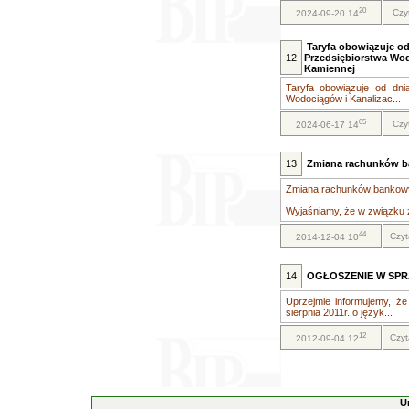
20
Czy
2024-09-20 14
Taryfa obowiązuje od 
12
Przedsiębiorstwa Wodo
Kamiennej
Taryfa obowiązuje od dnia
Wodociągów i Kanalizac...
05
Czy
2024-06-17 14
13
Zmiana rachunków 
Zmiana rachunków bankow
Wyjaśniamy, że w związku z 
44
Czyt
2014-12-04 10
14
OGŁOSZENIE W SPR
Uprzejmie informujemy, że
sierpnia 2011r. o język...
12
Czyt
2012-09-04 12
U