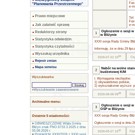
Fax
"Planowania Przestrzennego"
e-ma
Prawo miejscowe
Tel:
Fax
Jak załatwić sprawę
e-ma
Ogłoszenie o sesji w 
Redaktorzy strony
1
w Bliżynie
Statystyka odwiedzin
XXXI sesja Rady Gminy Bliży
Statystyka czytalności
Informuję, że w dniu 29 lipc
Wyszukaj urzędnika
04
Czy
2026-07-22 10
Rejestr zmian
Mapa serwisu
Nabór na wolne stano
2
budżetowej K/M
Wyszukiwarka
I. Wymagania niezbędne:
1) obywatelstwo polskie,
2) wykształcenie wyższe: pr
»
Wyszukiwanie zaawansowane
09
Czy
2026-06-08 09
Archiwalne menu:
Ogłoszenie o sesji w 
3
OSP w Bliżynie
XXX sesja Rady Gminy Bliży
Ostatnie 5 wiadomości:
Ogłoszenie o sesji w dniu 26
»
OBWIESZCZENIE Wójta Gminy
Bliżyn znak PNO.6733.3.2025 z dnia
05.08.2026 r.
32
Czy
2026-05-27 10
»
Protokół Nr XXXI/2026 z XXXI sesji