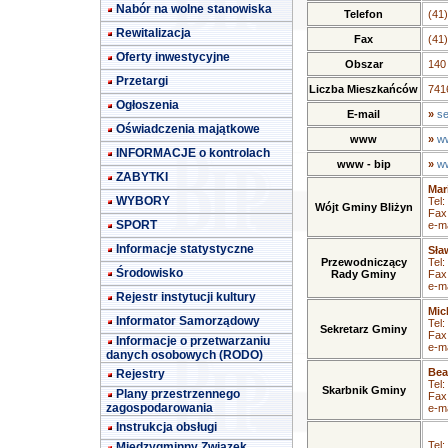
Nabór na wolne stanowiska
Telefon
(41
Rewitalizacja
Fax
(41
Oferty inwestycyjne
Obszar
140
Przetargi
Liczba Mieszkańców
7416
Ogłoszenia
E-mail
»
se
Oświadczenia majątkowe
www
»
ww
INFORMACJE o kontrolach
www - bip
»
ww
ZABYTKI
Mar
WYBORY
Tel:
Wójt Gminy Bliżyn
Fax
SPORT
e-ma
Informacje statystyczne
Sła
Przewodniczący
Tel:
Środowisko
Rady Gminy
Fax
e-ma
Rejestr instytucji kultury
Mic
Informator Samorządowy
Tel:
Sekretarz Gminy
Fax
Informacje o przetwarzaniu
e-ma
danych osobowych (RODO)
Bea
Rejestry
Tel:
Skarbnik Gminy
Plany przestrzennego
Fax
zagospodarowania
e-ma
Instrukcja obsługi
Tel:
Międzygminny Związek