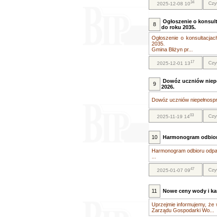
34
Czy
2025-12-08 10
Ogłoszenie o konsult
8
do roku 2035.
Ogłoszenie o konsultacjac
2035.
Gmina Bliżyn pr...
17
Czy
2025-12-01 13
Dowóz uczniów niep
9
2026.
Dowóz uczniów niepełnospr
03
Czy
2025-11-19 14
10
Harmonogram odbior
Harmonogram odbioru odpa
...
47
Czy
2025-01-07 09
11
Nowe ceny wody i kana
Uprzejmie informujemy, że 
Zarządu Gospodarki Wo...