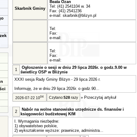
Beata Ozan
Tel: (41) 2541104 w. 34
Skarbnik Gminy
Fax: (41) 2541236
e-mail:
skarbnik@blizyn.pl
go
Tel:
Fax:
zek
e-mail:
Tel:
Fax:
e-mail:
Ogłoszenie o sesji w dniu 29 lipca 2026r. o godz.9.00 w
1
świetlicy OSP w Bliżynie
XXXI sesja Rady Gminy Bliżyn - 29 lipca 2026 r.
in
ści
Informuję, że w dniu 29 lipca 2026r. o godz.90...
04
»
Przeczytaj artykuł
Czytano:
528
razy
2026-07-22 10
Nabór na wolne stanowisko urzędnicze ds. finansów i
2
księgowości budżetowej K/M
I. Wymagania niezbędne:
1) obywatelstwo polskie,
2) wykształcenie wyższe: prawnicze, administra...