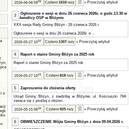
09
»
Przeczytaj artykuł
Czytano:
1616
razy
2026-06-08 09
Ogłoszenie o sesji w dniu 26 czerwca 2026r. o godz.13.30 w
3
świetlicy OSP w Bliżynie
XXX sesja Rady Gminy Bliżyn - 26 czerwca 2026 r.
Ogłoszenie o sesji w dniu 26 czerwca 2026r. o ...
a
32
»
Przeczytaj artykuł
Czytano:
1307
razy
2026-05-27 10
4
Raport o stanie Gminy Bliżyn za 2025 rok
z
żyn,
Raport o stanie Gminy Bliżyn za 2025 rok
ipca
...
25
»
Przeczytaj artykuł
Czytano:
818
razy
2026-05-27 10
5
Zaproszenie do złożenia oferty
i o
Urząd Gminy Bliżyn, z siedzibą w Bliżynie, ul. Kościuszki 79A
zwraca się z prośbą o złożen...
acji
34
»
Przeczytaj artykuł
Czytano:
925
razy
2026-05-15 08
egii
oku
6
OBWIESZCZENIE Wójta Gminy Bliżyn z dnia 09.04.2026 r.
o.