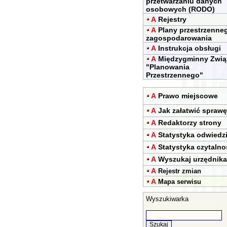
przetwarzaniu danych
osobowych (RODO)
A
Rejestry
A
Plany przestrzenne
zagospodarowania
A
Instrukcja obsługi
A
Międzygminny Zwią
"Planowania
Przestrzennego"
A
Prawo miejscowe
A
Jak załatwić sprawę
A
Redaktorzy strony
A
Statystyka odwiedz
A
Statystyka czytalno
A
Wyszukaj urzędnika
A
Rejestr zmian
A
Mapa serwisu
Wyszukiwarka