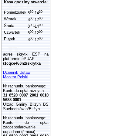
Kasa godziny otwarcia:
30
30
Poniedziałek
8
-14
00
00
Wtorek
8
-12
00
00
Środa
8
-14
00
00
Czwartek
8
-12
00
00
Piątek
8
-12
adres skrytki ESP na
platformie ePUAP:
/1cqce463n2/skrytka
Dziennik Ustaw
Monitor Polski
Nr rachunku bankowego:
Konto do opłat różnych
31 8520 0007 2001 0010
5688 0001
Urząd Gminy Bliżyn BS
Suchedniów o/Bliżyn
Nr rachunku bankowego:
Konto do opłat
zagospodarowanie
odpadami (śmieci)