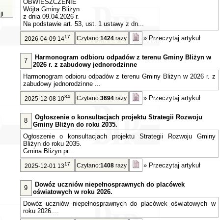
OBWIESZCZENIE
Wójta Gminy Bliżyn
ji
z dnia 09.04.2026 r.
Na podstawie art. 53, ust. 1 ustawy z dn...
17
»
Przeczytaj artykuł
Czytano:
1424
razy
2026-04-09 14
Harmonogram odbioru odpadów z terenu Gminy Bliżyn w
7
2026 r. z zabudowy jednorodzinne
Harmonogram odbioru odpadów z terenu Gminy Bliżyn w 2026 r. z
zabudowy jednorodzinne ...
34
»
Przeczytaj artykuł
Czytano:
3694
razy
2025-12-08 10
Ogłoszenie o konsultacjach projektu Strategii Rozwoju
8
Gminy Bliżyn do roku 2035.
Ogłoszenie o konsultacjach projektu Strategii Rozwoju Gminy
Bliżyn do roku 2035.
Gmina Bliżyn pr...
17
»
Przeczytaj artykuł
Czytano:
1408
razy
2025-12-01 13
Dowóz uczniów niepełnosprawnych do placówek
9
oświatowych w roku 2026.
Dowóz uczniów niepełnosprawnych do placówek oświatowych w
roku 2026....