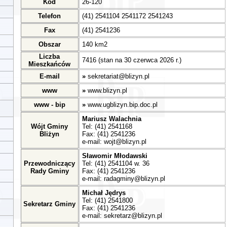
Kod
26-120
Telefon
(41) 2541104 2541172 2541243
Fax
(41) 2541236
Obszar
140 km2
Liczba
7416 (stan na 30 czerwca 2026 r.)
Mieszkańców
E-mail
»
sekretariat@blizyn.pl
www
»
www.blizyn.pl
www - bip
»
www.ugblizyn.bip.doc.pl
Mariusz Walachnia
Wójt Gminy
Tel: (41) 2541168
Bliżyn
Fax: (41) 2541236
e-mail:
wojt@blizyn.pl
Sławomir Młodawski
Przewodniczący
Tel: (41) 2541104 w. 36
Rady Gminy
Fax: (41) 2541236
e-mail:
radagminy@blizyn.pl
Michał Jędrys
Tel: (41) 2541800
Sekretarz Gminy
Fax: (41) 2541236
e-mail:
sekretarz@blizyn.pl