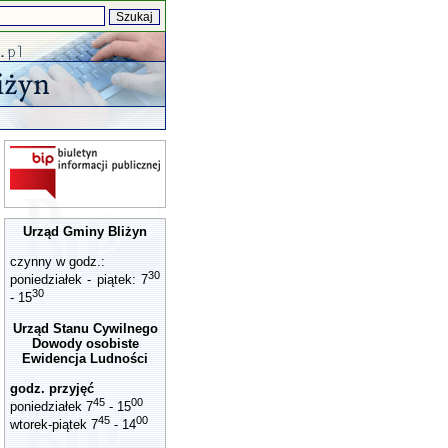
Urząd Gminy Bliżyn
czynny w godz.:
30
poniedziałek - piątek: 7
30
- 15
Urząd Stanu Cywilnego
Dowody osobiste
Ewidencja Ludności
godz. przyjęć
45
00
poniedziałek 7
- 15
45
00
wtorek-piątek 7
- 14