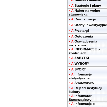
A
Strategie i plany
A
Nabór na wolne
stanowiska
A
Rewitalizacja
A
Oferty inwestycyjne
A
Przetargi
A
Ogłoszenia
A
Oświadczenia
majątkowe
A
INFORMACJE o
kontrolach
A
ZABYTKI
A
WYBORY
A
SPORT
A
Informacje
statystyczne
A
Środowisko
A
Rejestr instytucji
kultury
A
Informator
Samorządowy
A
Informacje o