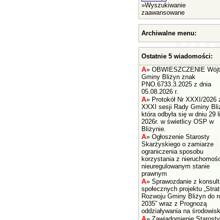
»
Wyszukiwanie
zaawansowane
Archiwalne menu:
Ostatnie 5 wiadomości:
A
»
OBWIESZCZENIE Wójt
Gminy Bliżyn znak
PNO.6733.3.2025 z dnia
05.08.2026 r.
A
»
Protokół Nr XXXI/2026 
XXXI sesji Rady Gminy Bli
która odbyła się w dniu 29 l
2026r. w świetlicy OSP w
Bliżynie.
A
»
Ogłoszenie Starosty
Skarżyskiego o zamiarze
ograniczenia sposobu
korzystania z nieruchomośc
nieuregulowanym stanie
prawnym
A
»
Sprawozdanie z konsult
społecznych projektu „Strat
Rozwoju Gminy Bliżyn do r
2035” wraz z Prognozą
oddziaływania na środowisk
A
»
Zawiadomienie Starosty