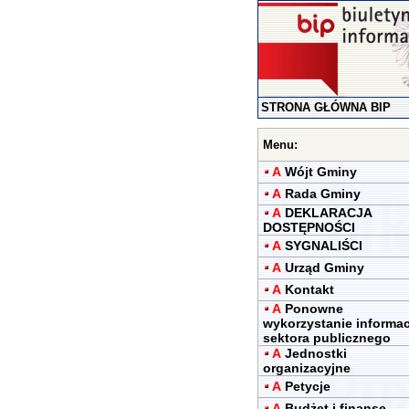
STRONA GŁÓWNA BIP
Menu:
A
Wójt Gminy
A
Rada Gminy
A
DEKLARACJA
DOSTĘPNOŚCI
A
SYGNALIŚCI
A
Urząd Gminy
A
Kontakt
A
Ponowne
wykorzystanie informac
sektora publicznego
A
Jednostki
organizacyjne
A
Petycje
A
Budżet i finanse