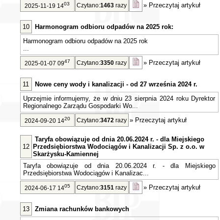
03
»
Przeczytaj artykuł
Czytano:
1463
razy
2025-11-19 14
10
Harmonogram odbioru odpadów na 2025 rok:
Harmonogram odbioru odpadów na 2025 rok
...
47
»
Przeczytaj artykuł
Czytano:
3350
razy
2025-01-07 09
11
Nowe ceny wody i kanalizacji - od 27 września 2024 r.
Uprzejmie informujemy, że w dniu 23 sierpnia 2024 roku Dyrektor
Regionalnego Zarządu Gospodarki Wo...
20
»
Przeczytaj artykuł
Czytano:
3472
razy
2024-09-20 14
Taryfa obowiązuje od dnia 20.06.2024 r. - dla Miejskiego
12
Przedsiębiorstwa Wodociągów i Kanalizacji Sp. z o.o. w
Skarżysku-Kamiennej
Taryfa obowiązuje od dnia 20.06.2024 r. - dla Miejskiego
Przedsiębiorstwa Wodociągów i Kanalizac...
05
»
Przeczytaj artykuł
Czytano:
3151
razy
2024-06-17 14
13
Zmiana rachunków bankowych