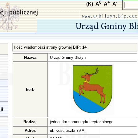
0
+
-
(K)
A
A
A
Ilość wiadomości strony głównej BIP:
14
Nazwa
Urząd Gminy Bliżyn
herb
ji
Rodzaj
jednostka samorządu terytorialnego
Adres
ul. Kościuszki 79 A