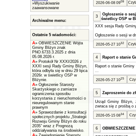
09
Czyt
2026-06-08 09
»
Wyszukiwanie
zaawansowane
Ogłoszenie o sesj
3
świetlicy OSP w Bl
Archiwalne menu:
XXX sesja Rady Gminy 
Ostatnie 5 wiadomości:
Ogłoszenie o sesji w dn
A
»
OBWIESZCZENIE Wójta
32
Czyt
2026-05-27 10
Gminy Bliżyn znak
PNO.6733.3.2025 z dnia
05.08.2026 r.
4
Raport o stanie G
A
»
Protokół Nr XXXI/2026 z
XXXI sesji Rady Gminy Bliżyn,
Raport o stanie Gminy 
która odbyła się w dniu 29 lipca
...
2026r. w świetlicy OSP w
25
Bliżynie.
Czy
2026-05-27 10
A
»
Ogłoszenie Starosty
Skarżyskiego o zamiarze
5
Zaproszenie do zł
ograniczenia sposobu
korzystania z nieruchomości o
Urząd Gminy Bliżyn, z
nieuregulowanym stanie
zwraca się z prośbą o z
prawnym
A
»
Sprawozdanie z konsultacji
34
Czy
2026-05-15 08
społecznych projektu „Strategii
Rozwoju Gminy Bliżyn do roku
2035” wraz z Prognozą
6
OBWIESZCZENIE Wó
oddziaływania na środowisko.
A
»
Zawiadomienie Starosty