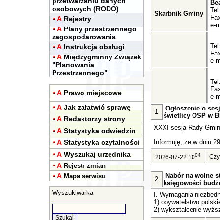
przetwarzaniu danych
Be
osobowych (RODO)
Tel
Skarbnik Gminy
Fax
A
Rejestry
e-m
A
Plany przestrzennego
zagospodarowania
Tel
A
Instrukcja obsługi
Fax
A
Międzygminny Związek
e-m
"Planowania
Przestrzennego"
Tel
Fax
A
Prawo miejscowe
e-m
A
Jak załatwić sprawę
Ogłoszenie o sesj
1
świetlicy OSP w Bl
A
Redaktorzy strony
XXXI sesja Rady Gminy 
A
Statystyka odwiedzin
A
Statystyka czytalności
Informuję, że w dniu 29
A
Wyszukaj urzędnika
04
Czy
2026-07-22 10
A
Rejestr zmian
A
Nabór na wolne st
Mapa serwisu
2
księgowości budż
Wyszukiwarka
I. Wymagania niezbędn
1) obywatelstwo polski
2) wykształcenie wyższ