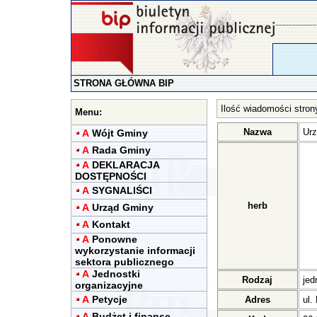
STRONA GŁÓWNA BIP
Ilość wiadomości stron
Menu:
Nazwa
Urz
A
Wójt Gminy
A
Rada Gminy
A
DEKLARACJA
DOSTĘPNOŚCI
A
SYGNALIŚCI
herb
A
Urząd Gminy
A
Kontakt
A
Ponowne
wykorzystanie informacji
sektora publicznego
A
Jednostki
Rodzaj
jed
organizacyjne
A
Petycje
Adres
ul.
A
Budżet i finanse