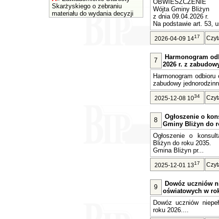
OBWIESZCZENIE
Skarżyskiego o zebraniu
Wójta Gminy Bliżyn
materiału do wydania decyzji
z dnia 09.04.2026 r.
Na podstawie art. 53, u
17
Czyt
2026-04-09 14
Harmonogram odb
7
2026 r. z zabudow
Harmonogram odbioru o
zabudowy jednorodzinne
34
Czyt
2025-12-08 10
Ogłoszenie o kons
8
Gminy Bliżyn do r
Ogłoszenie o konsult
Bliżyn do roku 2035.
Gmina Bliżyn pr...
17
Czyt
2025-12-01 13
Dowóz uczniów n
9
oświatowych w rok
Dowóz uczniów niepe
roku 2026....