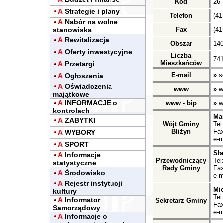
Kod
26-
A
Strategie i plany
Telefon
(41
A
Nabór na wolne
stanowiska
Fax
(41
A
Rewitalizacja
Obszar
14
A
Oferty inwestycyjne
Liczba
741
Mieszkańców
A
Przetargi
E-mail
»
s
A
Ogłoszenia
A
Oświadczenia
www
»
w
majątkowe
A
INFORMACJE o
www - bip
»
w
kontrolach
Ma
A
ZABYTKI
Wójt Gminy
Tel
Bliżyn
Fax
A
WYBORY
e-m
A
SPORT
Sł
A
Informacje
Przewodniczący
Tel
statystyczne
Rady Gminy
Fax
A
Środowisko
e-m
A
Rejestr instytucji
Mic
kultury
Tel
A
Informator
Sekretarz Gminy
Fax
Samorządowy
e-m
A
Informacje o