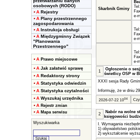
przetwarzaniu danych
Be
osobowych (RODO)
Tel
Skarbnik Gminy
Fax
A
Rejestry
e-m
A
Plany przestrzennego
zagospodarowania
Tel
A
Instrukcja obsługi
Fax
A
Międzygminny Związek
e-m
"Planowania
Przestrzennego"
Tel
Fax
A
Prawo miejscowe
e-m
A
Jak załatwić sprawę
Ogłoszenie o sesj
1
świetlicy OSP w Bl
A
Redaktorzy strony
XXXI sesja Rady Gminy 
A
Statystyka odwiedzin
A
Statystyka czytalności
Informuję, że w dniu 29
A
Wyszukaj urzędnika
04
Czy
2026-07-22 10
A
Rejestr zmian
A
Nabór na wolne st
Mapa serwisu
2
księgowości budż
Wyszukiwarka
I. Wymagania niezbędn
1) obywatelstwo polski
2) wykształcenie wyższ