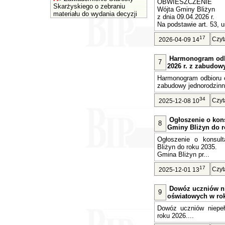
OBWIESZCZENIE
Skarżyskiego o zebraniu
Wójta Gminy Bliżyn
materiału do wydania decyzji
z dnia 09.04.2026 r.
Na podstawie art. 53, u
17
Czyt
2026-04-09 14
Harmonogram odb
7
2026 r. z zabudow
Harmonogram odbioru o
zabudowy jednorodzinne
34
Czyt
2025-12-08 10
Ogłoszenie o kons
8
Gminy Bliżyn do r
Ogłoszenie o konsult
Bliżyn do roku 2035.
Gmina Bliżyn pr...
17
Czyt
2025-12-01 13
Dowóz uczniów n
9
oświatowych w rok
Dowóz uczniów niepe
roku 2026....