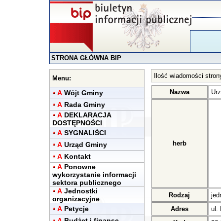
STRONA GŁÓWNA BIP
Ilość wiadomości stron
Menu:
Nazwa
Urz
A
Wójt Gminy
A
Rada Gminy
A
DEKLARACJA
DOSTĘPNOŚCI
A
SYGNALIŚCI
herb
A
Urząd Gminy
A
Kontakt
A
Ponowne
wykorzystanie informacji
sektora publicznego
A
Jednostki
Rodzaj
jed
organizacyjne
A
Petycje
Adres
ul.
A
Budżet i finanse