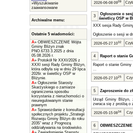
09
Czyt
2026-06-08 09
»
Wyszukiwanie
zaawansowane
Ogłoszenie o sesj
3
świetlicy OSP w Bl
Archiwalne menu:
XXX sesja Rady Gminy 
Ostatnie 5 wiadomości:
Ogłoszenie o sesji w dn
A
»
OBWIESZCZENIE Wójta
32
Czyt
2026-05-27 10
Gminy Bliżyn znak
PNO.6733.3.2025 z dnia
05.08.2026 r.
4
Raport o stanie G
A
»
Protokół Nr XXXI/2026 z
XXXI sesji Rady Gminy Bliżyn,
Raport o stanie Gminy 
która odbyła się w dniu 29 lipca
...
2026r. w świetlicy OSP w
25
Bliżynie.
Czy
2026-05-27 10
A
»
Ogłoszenie Starosty
Skarżyskiego o zamiarze
5
Zaproszenie do zł
ograniczenia sposobu
korzystania z nieruchomości o
Urząd Gminy Bliżyn, z
nieuregulowanym stanie
zwraca się z prośbą o z
prawnym
A
»
Sprawozdanie z konsultacji
34
Czy
2026-05-15 08
społecznych projektu „Strategii
Rozwoju Gminy Bliżyn do roku
2035” wraz z Prognozą
6
OBWIESZCZENIE Wó
oddziaływania na środowisko.
A
»
Zawiadomienie Starosty