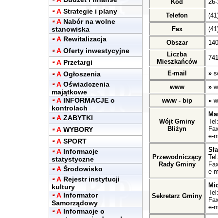
Kod
26-
A
Strategie i plany
Telefon
(41
A
Nabór na wolne
stanowiska
Fax
(41
A
Rewitalizacja
Obszar
14
A
Oferty inwestycyjne
Liczba
741
Mieszkańców
A
Przetargi
E-mail
»
s
A
Ogłoszenia
A
Oświadczenia
www
»
w
majątkowe
A
INFORMACJE o
www - bip
»
w
kontrolach
Ma
A
ZABYTKI
Wójt Gminy
Tel
Bliżyn
Fax
A
WYBORY
e-m
A
SPORT
Sł
A
Informacje
Przewodniczący
Tel
statystyczne
Rady Gminy
Fax
A
Środowisko
e-m
A
Rejestr instytucji
Mic
kultury
Tel
A
Informator
Sekretarz Gminy
Fax
Samorządowy
e-m
A
Informacje o