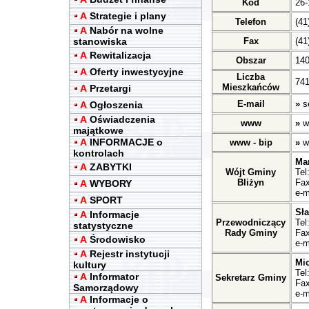
Kod
26-
A
Strategie i plany
Telefon
(41
A
Nabór na wolne
stanowiska
Fax
(41
A
Rewitalizacja
Obszar
14
A
Oferty inwestycyjne
Liczba
741
Mieszkańców
A
Przetargi
E-mail
»
s
A
Ogłoszenia
A
Oświadczenia
www
»
w
majątkowe
A
INFORMACJE o
www - bip
»
w
kontrolach
Ma
A
ZABYTKI
Wójt Gminy
Tel
Bliżyn
Fax
A
WYBORY
e-m
A
SPORT
Sł
A
Informacje
Przewodniczący
Tel
statystyczne
Rady Gminy
Fax
A
Środowisko
e-m
A
Rejestr instytucji
Mic
kultury
Tel
A
Informator
Sekretarz Gminy
Fax
Samorządowy
e-m
A
Informacje o