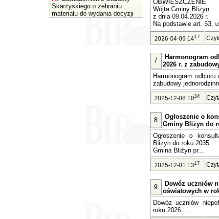
OBWIESZCZENIE
Skarżyskiego o zebraniu
Wójta Gminy Bliżyn
materiału do wydania decyzji
z dnia 09.04.2026 r.
Na podstawie art. 53, u
17
Czyt
2026-04-09 14
Harmonogram odb
7
2026 r. z zabudow
Harmonogram odbioru o
zabudowy jednorodzinne
34
Czyt
2025-12-08 10
Ogłoszenie o kons
8
Gminy Bliżyn do r
Ogłoszenie o konsult
Bliżyn do roku 2035.
Gmina Bliżyn pr...
17
Czyt
2025-12-01 13
Dowóz uczniów n
9
oświatowych w rok
Dowóz uczniów niepe
roku 2026....