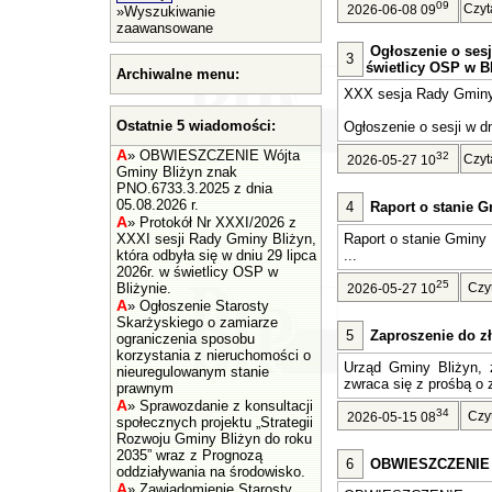
09
Czyt
2026-06-08 09
»
Wyszukiwanie
zaawansowane
Ogłoszenie o sesj
3
świetlicy OSP w Bl
Archiwalne menu:
XXX sesja Rady Gminy 
Ostatnie 5 wiadomości:
Ogłoszenie o sesji w dn
A
»
OBWIESZCZENIE Wójta
32
Czyt
2026-05-27 10
Gminy Bliżyn znak
PNO.6733.3.2025 z dnia
05.08.2026 r.
4
Raport o stanie G
A
»
Protokół Nr XXXI/2026 z
XXXI sesji Rady Gminy Bliżyn,
Raport o stanie Gminy 
która odbyła się w dniu 29 lipca
...
2026r. w świetlicy OSP w
25
Bliżynie.
Czy
2026-05-27 10
A
»
Ogłoszenie Starosty
Skarżyskiego o zamiarze
5
Zaproszenie do zł
ograniczenia sposobu
korzystania z nieruchomości o
Urząd Gminy Bliżyn, z
nieuregulowanym stanie
zwraca się z prośbą o z
prawnym
A
»
Sprawozdanie z konsultacji
34
Czy
2026-05-15 08
społecznych projektu „Strategii
Rozwoju Gminy Bliżyn do roku
2035” wraz z Prognozą
6
OBWIESZCZENIE Wó
oddziaływania na środowisko.
A
»
Zawiadomienie Starosty