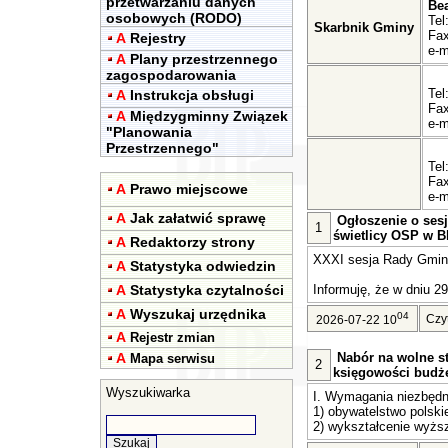
przetwarzaniu danych
Be
osobowych (RODO)
Tel
Skarbnik Gminy
Fax
A
Rejestry
e-m
A
Plany przestrzennego
zagospodarowania
Tel
A
Instrukcja obsługi
Fax
A
Międzygminny Związek
e-m
"Planowania
Przestrzennego"
Tel
Fax
A
Prawo miejscowe
e-m
A
Jak załatwić sprawę
Ogłoszenie o sesj
1
świetlicy OSP w Bl
A
Redaktorzy strony
XXXI sesja Rady Gminy 
A
Statystyka odwiedzin
A
Statystyka czytalności
Informuję, że w dniu 29
A
Wyszukaj urzędnika
04
Czy
2026-07-22 10
A
Rejestr zmian
A
Nabór na wolne st
Mapa serwisu
2
księgowości budż
Wyszukiwarka
I. Wymagania niezbędn
1) obywatelstwo polski
2) wykształcenie wyższ