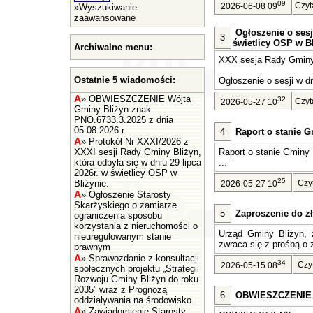
09
Czyt
2026-06-08 09
»
Wyszukiwanie
zaawansowane
Ogłoszenie o sesj
3
świetlicy OSP w Bl
Archiwalne menu:
XXX sesja Rady Gminy 
Ostatnie 5 wiadomości:
Ogłoszenie o sesji w dn
A
»
OBWIESZCZENIE Wójta
32
Czyt
2026-05-27 10
Gminy Bliżyn znak
PNO.6733.3.2025 z dnia
05.08.2026 r.
4
Raport o stanie G
A
»
Protokół Nr XXXI/2026 z
XXXI sesji Rady Gminy Bliżyn,
Raport o stanie Gminy 
która odbyła się w dniu 29 lipca
...
2026r. w świetlicy OSP w
25
Bliżynie.
Czy
2026-05-27 10
A
»
Ogłoszenie Starosty
Skarżyskiego o zamiarze
5
Zaproszenie do zł
ograniczenia sposobu
korzystania z nieruchomości o
Urząd Gminy Bliżyn, z
nieuregulowanym stanie
zwraca się z prośbą o z
prawnym
A
»
Sprawozdanie z konsultacji
34
Czy
2026-05-15 08
społecznych projektu „Strategii
Rozwoju Gminy Bliżyn do roku
2035” wraz z Prognozą
6
OBWIESZCZENIE Wó
oddziaływania na środowisko.
A
»
Zawiadomienie Starosty