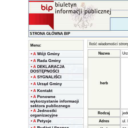
STRONA GŁÓWNA BIP
Ilość wiadomości stron
Menu:
Nazwa
Urz
A
Wójt Gminy
A
Rada Gminy
A
DEKLARACJA
DOSTĘPNOŚCI
A
SYGNALIŚCI
herb
A
Urząd Gminy
A
Kontakt
A
Ponowne
wykorzystanie informacji
sektora publicznego
A
Jednostki
Rodzaj
jed
organizacyjne
A
Petycje
Adres
ul.
A
Budżet i finanse