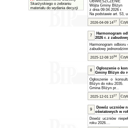
OBWIESZCZENIE
Skarżyskiego o zebraniu
Wójta Gminy Bliżyn
materiału do wydania decyzji
z dnia 09.04.2026 r.
Na podstawie art. 53, u
17
Czyt
2026-04-09 14
Harmonogram odb
7
2026 r. z zabudow
Harmonogram odbioru o
zabudowy jednorodzinne
34
Czyt
2025-12-08 10
Ogłoszenie o kons
8
Gminy Bliżyn do r
Ogłoszenie o konsult
Bliżyn do roku 2035.
Gmina Bliżyn pr...
17
Czyt
2025-12-01 13
Dowóz uczniów n
9
oświatowych w rok
Dowóz uczniów niepe
roku 2026....