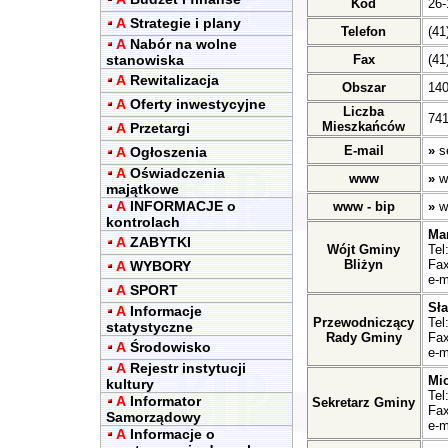
Kod
26-
A
Strategie i plany
Telefon
(41
A
Nabór na wolne
stanowiska
Fax
(41
A
Rewitalizacja
Obszar
14
A
Oferty inwestycyjne
Liczba
741
Mieszkańców
A
Przetargi
E-mail
»
s
A
Ogłoszenia
A
Oświadczenia
www
»
w
majątkowe
A
INFORMACJE o
www - bip
»
w
kontrolach
Ma
A
ZABYTKI
Wójt Gminy
Tel
Bliżyn
Fax
A
WYBORY
e-m
A
SPORT
Sł
A
Informacje
Przewodniczący
Tel
statystyczne
Rady Gminy
Fax
A
Środowisko
e-m
A
Rejestr instytucji
Mic
kultury
Tel
A
Informator
Sekretarz Gminy
Fax
Samorządowy
e-m
A
Informacje o