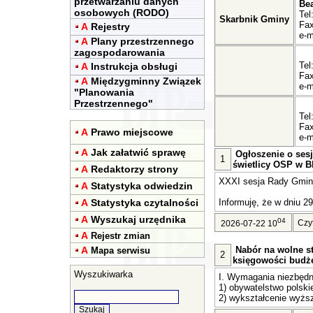
przetwarzaniu danych
Be
osobowych (RODO)
Tel
Skarbnik Gminy
Fax
A
Rejestry
e-m
A
Plany przestrzennego
zagospodarowania
Tel
A
Instrukcja obsługi
Fax
A
Międzygminny Związek
e-m
"Planowania
Przestrzennego"
Tel
Fax
A
Prawo miejscowe
e-m
A
Jak załatwić sprawę
Ogłoszenie o sesj
1
świetlicy OSP w Bl
A
Redaktorzy strony
XXXI sesja Rady Gminy 
A
Statystyka odwiedzin
A
Statystyka czytalności
Informuję, że w dniu 29
A
Wyszukaj urzędnika
04
Czy
2026-07-22 10
A
Rejestr zmian
A
Nabór na wolne st
Mapa serwisu
2
księgowości budż
Wyszukiwarka
I. Wymagania niezbędn
1) obywatelstwo polski
2) wykształcenie wyższ