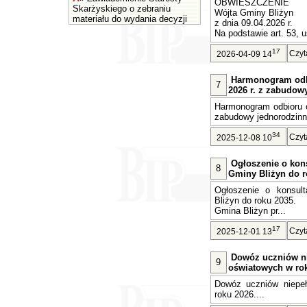
OBWIESZCZENIE
Skarżyskiego o zebraniu
Wójta Gminy Bliżyn
materiału do wydania decyzji
z dnia 09.04.2026 r.
Na podstawie art. 53, u
17
Czyt
2026-04-09 14
Harmonogram odb
7
2026 r. z zabudow
Harmonogram odbioru o
zabudowy jednorodzinne
34
Czyt
2025-12-08 10
Ogłoszenie o kons
8
Gminy Bliżyn do r
Ogłoszenie o konsult
Bliżyn do roku 2035.
Gmina Bliżyn pr...
17
Czyt
2025-12-01 13
Dowóz uczniów n
9
oświatowych w rok
Dowóz uczniów niepe
roku 2026....