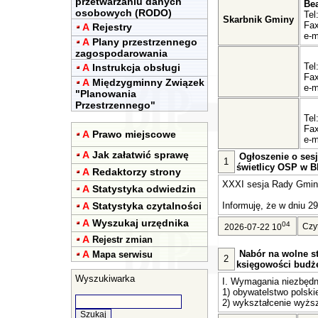
przetwarzaniu danych
Be
osobowych (RODO)
Tel
Skarbnik Gminy
Fax
A
Rejestry
e-m
A
Plany przestrzennego
zagospodarowania
Tel
A
Instrukcja obsługi
Fax
A
Międzygminny Związek
e-m
"Planowania
Przestrzennego"
Tel
Fax
A
Prawo miejscowe
e-m
A
Jak załatwić sprawę
Ogłoszenie o sesj
1
świetlicy OSP w Bl
A
Redaktorzy strony
XXXI sesja Rady Gminy 
A
Statystyka odwiedzin
A
Statystyka czytalności
Informuję, że w dniu 29
A
Wyszukaj urzędnika
04
Czy
2026-07-22 10
A
Rejestr zmian
A
Nabór na wolne st
Mapa serwisu
2
księgowości budż
Wyszukiwarka
I. Wymagania niezbędn
1) obywatelstwo polski
2) wykształcenie wyższ