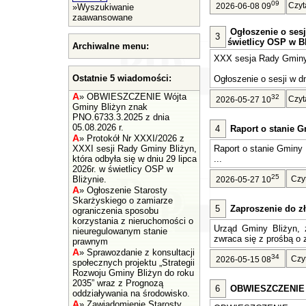
09
Czyt
2026-06-08 09
»
Wyszukiwanie
zaawansowane
Ogłoszenie o sesj
3
świetlicy OSP w Bl
Archiwalne menu:
XXX sesja Rady Gminy 
Ostatnie 5 wiadomości:
Ogłoszenie o sesji w dn
A
»
OBWIESZCZENIE Wójta
32
Czyt
2026-05-27 10
Gminy Bliżyn znak
PNO.6733.3.2025 z dnia
05.08.2026 r.
4
Raport o stanie G
A
»
Protokół Nr XXXI/2026 z
XXXI sesji Rady Gminy Bliżyn,
Raport o stanie Gminy 
która odbyła się w dniu 29 lipca
...
2026r. w świetlicy OSP w
25
Bliżynie.
Czy
2026-05-27 10
A
»
Ogłoszenie Starosty
Skarżyskiego o zamiarze
5
Zaproszenie do zł
ograniczenia sposobu
korzystania z nieruchomości o
Urząd Gminy Bliżyn, z
nieuregulowanym stanie
zwraca się z prośbą o z
prawnym
A
»
Sprawozdanie z konsultacji
34
Czy
2026-05-15 08
społecznych projektu „Strategii
Rozwoju Gminy Bliżyn do roku
2035” wraz z Prognozą
6
OBWIESZCZENIE Wó
oddziaływania na środowisko.
A
»
Zawiadomienie Starosty