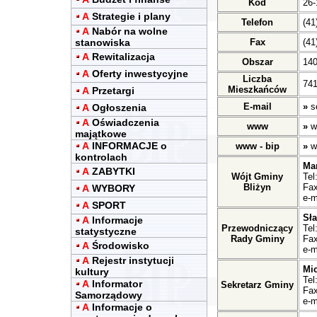
Kod
26-
A
Strategie i plany
Telefon
(41
A
Nabór na wolne
stanowiska
Fax
(41
A
Rewitalizacja
Obszar
14
A
Oferty inwestycyjne
Liczba
741
Mieszkańców
A
Przetargi
E-mail
»
s
A
Ogłoszenia
A
Oświadczenia
www
»
w
majątkowe
A
INFORMACJE o
www - bip
»
w
kontrolach
Ma
A
ZABYTKI
Wójt Gminy
Tel
Bliżyn
Fax
A
WYBORY
e-m
A
SPORT
Sł
A
Informacje
Przewodniczący
Tel
statystyczne
Rady Gminy
Fax
A
Środowisko
e-m
A
Rejestr instytucji
Mic
kultury
Tel
A
Informator
Sekretarz Gminy
Fax
Samorządowy
e-m
A
Informacje o