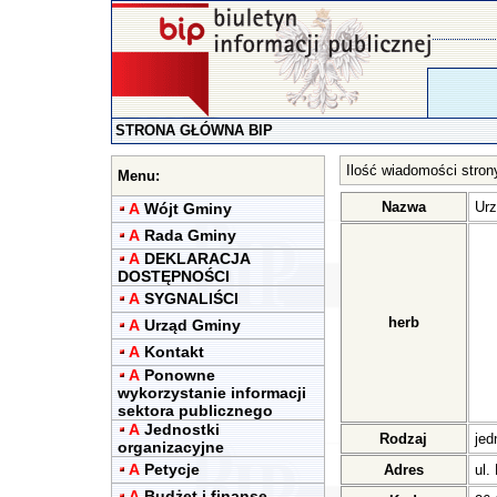
STRONA GŁÓWNA BIP
Ilość wiadomości stron
Menu:
Nazwa
Urz
A
Wójt Gminy
A
Rada Gminy
A
DEKLARACJA
DOSTĘPNOŚCI
A
SYGNALIŚCI
herb
A
Urząd Gminy
A
Kontakt
A
Ponowne
wykorzystanie informacji
sektora publicznego
A
Jednostki
Rodzaj
jed
organizacyjne
A
Petycje
Adres
ul.
A
Budżet i finanse