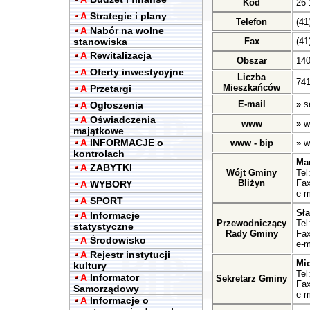
Kod
26-
A
Strategie i plany
Telefon
(41
A
Nabór na wolne
stanowiska
Fax
(41
A
Rewitalizacja
Obszar
14
A
Oferty inwestycyjne
Liczba
741
Mieszkańców
A
Przetargi
E-mail
»
s
A
Ogłoszenia
A
Oświadczenia
www
»
w
majątkowe
A
INFORMACJE o
www - bip
»
w
kontrolach
Ma
A
ZABYTKI
Wójt Gminy
Tel
Bliżyn
Fax
A
WYBORY
e-m
A
SPORT
Sł
A
Informacje
Przewodniczący
Tel
statystyczne
Rady Gminy
Fax
A
Środowisko
e-m
A
Rejestr instytucji
Mic
kultury
Tel
A
Informator
Sekretarz Gminy
Fax
Samorządowy
e-m
A
Informacje o