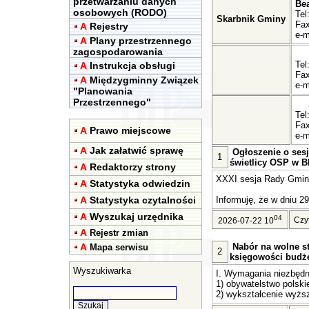
przetwarzaniu danych
Be
osobowych (RODO)
Tel
Skarbnik Gminy
Fax
A
Rejestry
e-m
A
Plany przestrzennego
zagospodarowania
Tel
A
Instrukcja obsługi
Fax
A
Międzygminny Związek
e-m
"Planowania
Przestrzennego"
Tel
Fax
A
Prawo miejscowe
e-m
A
Jak załatwić sprawę
Ogłoszenie o sesj
1
świetlicy OSP w Bl
A
Redaktorzy strony
XXXI sesja Rady Gminy 
A
Statystyka odwiedzin
A
Statystyka czytalności
Informuję, że w dniu 29
A
Wyszukaj urzędnika
04
Czy
2026-07-22 10
A
Rejestr zmian
A
Nabór na wolne st
Mapa serwisu
2
księgowości budż
Wyszukiwarka
I. Wymagania niezbędn
1) obywatelstwo polski
2) wykształcenie wyższ