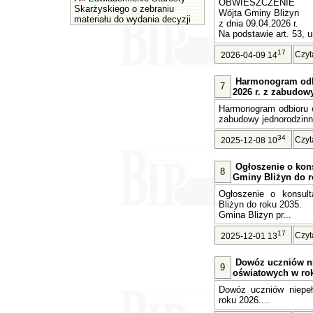
OBWIESZCZENIE
Skarżyskiego o zebraniu
Wójta Gminy Bliżyn
materiału do wydania decyzji
z dnia 09.04.2026 r.
Na podstawie art. 53, u
17
Czyt
2026-04-09 14
Harmonogram odb
7
2026 r. z zabudow
Harmonogram odbioru o
zabudowy jednorodzinne
34
Czyt
2025-12-08 10
Ogłoszenie o kons
8
Gminy Bliżyn do r
Ogłoszenie o konsult
Bliżyn do roku 2035.
Gmina Bliżyn pr...
17
Czyt
2025-12-01 13
Dowóz uczniów n
9
oświatowych w rok
Dowóz uczniów niepe
roku 2026....