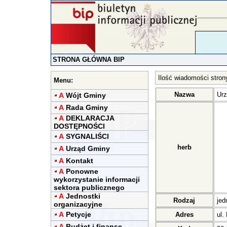
STRONA GŁÓWNA BIP
Ilość wiadomości stron
Menu:
Nazwa
Urz
A
Wójt Gminy
A
Rada Gminy
A
DEKLARACJA
DOSTĘPNOŚCI
A
SYGNALIŚCI
herb
A
Urząd Gminy
A
Kontakt
A
Ponowne
wykorzystanie informacji
sektora publicznego
A
Jednostki
Rodzaj
jed
organizacyjne
A
Petycje
Adres
ul.
A
Budżet i finanse