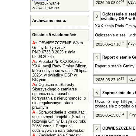
09
Czyt
2026-06-08 09
»
Wyszukiwanie
zaawansowane
Ogłoszenie o sesj
3
świetlicy OSP w Bl
Archiwalne menu:
XXX sesja Rady Gminy 
Ostatnie 5 wiadomości:
Ogłoszenie o sesji w dn
A
»
OBWIESZCZENIE Wójta
32
Czyt
2026-05-27 10
Gminy Bliżyn znak
PNO.6733.3.2025 z dnia
05.08.2026 r.
4
Raport o stanie G
A
»
Protokół Nr XXXI/2026 z
XXXI sesji Rady Gminy Bliżyn,
Raport o stanie Gminy 
która odbyła się w dniu 29 lipca
...
2026r. w świetlicy OSP w
25
Bliżynie.
Czy
2026-05-27 10
A
»
Ogłoszenie Starosty
Skarżyskiego o zamiarze
5
Zaproszenie do zł
ograniczenia sposobu
korzystania z nieruchomości o
Urząd Gminy Bliżyn, z
nieuregulowanym stanie
zwraca się z prośbą o z
prawnym
A
»
Sprawozdanie z konsultacji
34
Czy
2026-05-15 08
społecznych projektu „Strategii
Rozwoju Gminy Bliżyn do roku
2035” wraz z Prognozą
6
OBWIESZCZENIE Wó
oddziaływania na środowisko.
A
»
Zawiadomienie Starosty