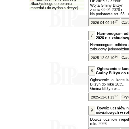
OBWIESZCZENIE
Skarżyskiego o zebraniu
Wójta Gminy Bliżyn
materiału do wydania decyzji
z dnia 09.04.2026 r.
Na podstawie art. 53, u
17
Czyt
2026-04-09 14
Harmonogram odb
7
2026 r. z zabudow
Harmonogram odbioru o
zabudowy jednorodzinne
34
Czyt
2025-12-08 10
Ogłoszenie o kons
8
Gminy Bliżyn do r
Ogłoszenie o konsult
Bliżyn do roku 2035.
Gmina Bliżyn pr...
17
Czyt
2025-12-01 13
Dowóz uczniów n
9
oświatowych w rok
Dowóz uczniów niepe
roku 2026....