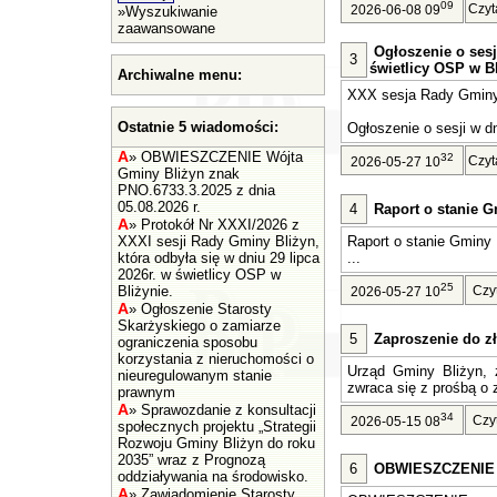
09
Czyt
2026-06-08 09
»
Wyszukiwanie
zaawansowane
Ogłoszenie o sesj
3
świetlicy OSP w Bl
Archiwalne menu:
XXX sesja Rady Gminy 
Ostatnie 5 wiadomości:
Ogłoszenie o sesji w dn
A
»
OBWIESZCZENIE Wójta
32
Czyt
2026-05-27 10
Gminy Bliżyn znak
PNO.6733.3.2025 z dnia
05.08.2026 r.
4
Raport o stanie G
A
»
Protokół Nr XXXI/2026 z
XXXI sesji Rady Gminy Bliżyn,
Raport o stanie Gminy 
która odbyła się w dniu 29 lipca
...
2026r. w świetlicy OSP w
25
Bliżynie.
Czy
2026-05-27 10
A
»
Ogłoszenie Starosty
Skarżyskiego o zamiarze
5
Zaproszenie do zł
ograniczenia sposobu
korzystania z nieruchomości o
Urząd Gminy Bliżyn, z
nieuregulowanym stanie
zwraca się z prośbą o z
prawnym
A
»
Sprawozdanie z konsultacji
34
Czy
2026-05-15 08
społecznych projektu „Strategii
Rozwoju Gminy Bliżyn do roku
2035” wraz z Prognozą
6
OBWIESZCZENIE Wó
oddziaływania na środowisko.
A
»
Zawiadomienie Starosty