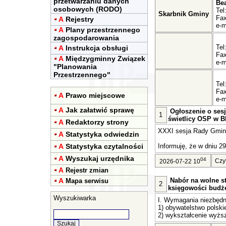
przetwarzaniu danych
Be
osobowych (RODO)
Tel
Skarbnik Gminy
Fax
A
Rejestry
e-m
A
Plany przestrzennego
zagospodarowania
Tel
A
Instrukcja obsługi
Fax
A
Międzygminny Związek
e-m
"Planowania
Przestrzennego"
Tel
Fax
A
Prawo miejscowe
e-m
A
Jak załatwić sprawę
Ogłoszenie o sesj
1
świetlicy OSP w Bl
A
Redaktorzy strony
XXXI sesja Rady Gminy 
A
Statystyka odwiedzin
A
Statystyka czytalności
Informuję, że w dniu 29
A
Wyszukaj urzędnika
04
Czy
2026-07-22 10
A
Rejestr zmian
A
Nabór na wolne st
Mapa serwisu
2
księgowości budż
Wyszukiwarka
I. Wymagania niezbędn
1) obywatelstwo polski
2) wykształcenie wyższ