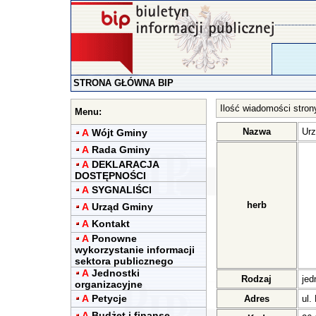
STRONA GŁÓWNA BIP
Ilość wiadomości stron
Menu:
Nazwa
Urz
A
Wójt Gminy
A
Rada Gminy
A
DEKLARACJA
DOSTĘPNOŚCI
A
SYGNALIŚCI
herb
A
Urząd Gminy
A
Kontakt
A
Ponowne
wykorzystanie informacji
sektora publicznego
A
Jednostki
Rodzaj
jed
organizacyjne
A
Petycje
Adres
ul.
A
Budżet i finanse