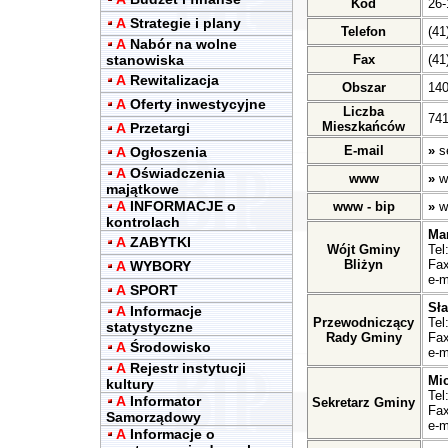
Kod
26-
A
Strategie i plany
Telefon
(41
A
Nabór na wolne
stanowiska
Fax
(41
A
Rewitalizacja
Obszar
14
A
Oferty inwestycyjne
Liczba
741
Mieszkańców
A
Przetargi
E-mail
»
s
A
Ogłoszenia
A
Oświadczenia
www
»
w
majątkowe
A
INFORMACJE o
www - bip
»
w
kontrolach
Ma
A
ZABYTKI
Wójt Gminy
Tel
Bliżyn
Fax
A
WYBORY
e-m
A
SPORT
Sł
A
Informacje
Przewodniczący
Tel
statystyczne
Rady Gminy
Fax
A
Środowisko
e-m
A
Rejestr instytucji
Mic
kultury
Tel
A
Informator
Sekretarz Gminy
Fax
Samorządowy
e-m
A
Informacje o