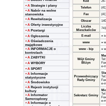
Kod
26-
A
Strategie i plany
Telefon
(41
A
Nabór na wolne
stanowiska
Fax
(41
A
Rewitalizacja
Obszar
14
A
Oferty inwestycyjne
Liczba
741
Mieszkańców
A
Przetargi
E-mail
»
s
A
Ogłoszenia
A
Oświadczenia
www
»
w
majątkowe
A
INFORMACJE o
www - bip
»
w
kontrolach
Ma
A
ZABYTKI
Wójt Gminy
Tel
Bliżyn
Fax
A
WYBORY
e-m
A
SPORT
Sł
A
Informacje
Przewodniczący
Tel
statystyczne
Rady Gminy
Fax
A
Środowisko
e-m
A
Rejestr instytucji
Mic
kultury
Tel
A
Informator
Sekretarz Gminy
Fax
Samorządowy
e-m
A
Informacje o