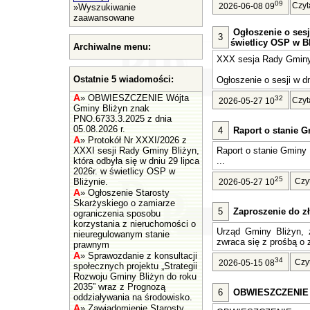
09
Czyt
2026-06-08 09
»
Wyszukiwanie
zaawansowane
Ogłoszenie o sesj
3
świetlicy OSP w Bl
Archiwalne menu:
XXX sesja Rady Gminy 
Ostatnie 5 wiadomości:
Ogłoszenie o sesji w dn
A
»
OBWIESZCZENIE Wójta
32
Czyt
2026-05-27 10
Gminy Bliżyn znak
PNO.6733.3.2025 z dnia
05.08.2026 r.
4
Raport o stanie G
A
»
Protokół Nr XXXI/2026 z
XXXI sesji Rady Gminy Bliżyn,
Raport o stanie Gminy 
która odbyła się w dniu 29 lipca
...
2026r. w świetlicy OSP w
25
Bliżynie.
Czy
2026-05-27 10
A
»
Ogłoszenie Starosty
Skarżyskiego o zamiarze
5
Zaproszenie do zł
ograniczenia sposobu
korzystania z nieruchomości o
Urząd Gminy Bliżyn, z
nieuregulowanym stanie
zwraca się z prośbą o z
prawnym
A
»
Sprawozdanie z konsultacji
34
Czy
2026-05-15 08
społecznych projektu „Strategii
Rozwoju Gminy Bliżyn do roku
2035” wraz z Prognozą
6
OBWIESZCZENIE Wó
oddziaływania na środowisko.
A
»
Zawiadomienie Starosty