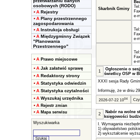
przetwarzaniu danych
Be
osobowych (RODO)
Tel
Skarbnik Gminy
Fax
A
Rejestry
e-m
A
Plany przestrzennego
zagospodarowania
Tel
A
Instrukcja obsługi
Fax
A
Międzygminny Związek
e-m
"Planowania
Przestrzennego"
Tel
Fax
A
Prawo miejscowe
e-m
A
Jak załatwić sprawę
Ogłoszenie o sesj
1
świetlicy OSP w Bl
A
Redaktorzy strony
XXXI sesja Rady Gminy 
A
Statystyka odwiedzin
A
Statystyka czytalności
Informuję, że w dniu 29
A
Wyszukaj urzędnika
04
Czy
2026-07-22 10
A
Rejestr zmian
A
Nabór na wolne st
Mapa serwisu
2
księgowości budż
Wyszukiwarka
I. Wymagania niezbędn
1) obywatelstwo polski
2) wykształcenie wyższ