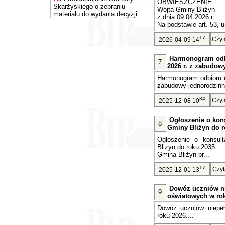
OBWIESZCZENIE
Skarżyskiego o zebraniu
Wójta Gminy Bliżyn
materiału do wydania decyzji
z dnia 09.04.2026 r.
Na podstawie art. 53, u
17
Czyt
2026-04-09 14
Harmonogram odb
7
2026 r. z zabudow
Harmonogram odbioru o
zabudowy jednorodzinne
34
Czyt
2025-12-08 10
Ogłoszenie o kons
8
Gminy Bliżyn do r
Ogłoszenie o konsult
Bliżyn do roku 2035.
Gmina Bliżyn pr...
17
Czyt
2025-12-01 13
Dowóz uczniów n
9
oświatowych w rok
Dowóz uczniów niepe
roku 2026....