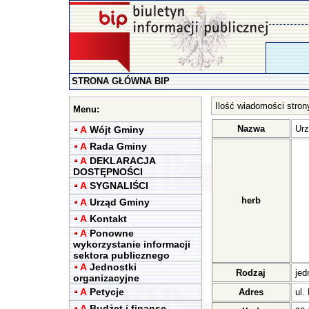
STRONA GŁÓWNA BIP
Ilość wiadomości stron
Menu:
Nazwa
Urz
A
Wójt Gminy
A
Rada Gminy
A
DEKLARACJA
DOSTĘPNOŚCI
A
SYGNALIŚCI
herb
A
Urząd Gminy
A
Kontakt
A
Ponowne
wykorzystanie informacji
sektora publicznego
A
Jednostki
Rodzaj
jed
organizacyjne
A
Petycje
Adres
ul.
A
Budżet i finanse