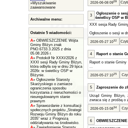
09
Czyt
2026-06-08 09
»
Wyszukiwanie
zaawansowane
Ogłoszenie o sesj
3
świetlicy OSP w Bl
Archiwalne menu:
XXX sesja Rady Gminy 
Ostatnie 5 wiadomości:
Ogłoszenie o sesji w dn
A
»
OBWIESZCZENIE Wójta
32
Czyt
2026-05-27 10
Gminy Bliżyn znak
PNO.6733.3.2025 z dnia
05.08.2026 r.
4
Raport o stanie G
A
»
Protokół Nr XXXI/2026 z
XXXI sesji Rady Gminy Bliżyn,
Raport o stanie Gminy 
która odbyła się w dniu 29 lipca
...
2026r. w świetlicy OSP w
25
Bliżynie.
Czy
2026-05-27 10
A
»
Ogłoszenie Starosty
Skarżyskiego o zamiarze
5
Zaproszenie do zł
ograniczenia sposobu
korzystania z nieruchomości o
Urząd Gminy Bliżyn, z
nieuregulowanym stanie
zwraca się z prośbą o z
prawnym
A
»
Sprawozdanie z konsultacji
34
Czy
2026-05-15 08
społecznych projektu „Strategii
Rozwoju Gminy Bliżyn do roku
2035” wraz z Prognozą
6
OBWIESZCZENIE Wó
oddziaływania na środowisko.
A
»
Zawiadomienie Starosty