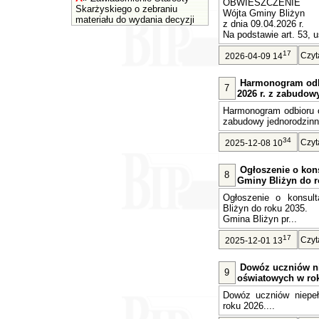
OBWIESZCZENIE
Skarżyskiego o zebraniu
Wójta Gminy Bliżyn
materiału do wydania decyzji
z dnia 09.04.2026 r.
Na podstawie art. 53, u
17
Czyt
2026-04-09 14
Harmonogram odb
7
2026 r. z zabudow
Harmonogram odbioru o
zabudowy jednorodzinne
34
Czyt
2025-12-08 10
Ogłoszenie o kons
8
Gminy Bliżyn do r
Ogłoszenie o konsult
Bliżyn do roku 2035.
Gmina Bliżyn pr...
17
Czyt
2025-12-01 13
Dowóz uczniów n
9
oświatowych w rok
Dowóz uczniów niepe
roku 2026....