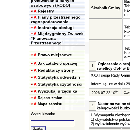
przetwarzaniu danych
Be
osobowych (RODO)
Tel
Skarbnik Gminy
Fax
A
Rejestry
e-m
A
Plany przestrzennego
zagospodarowania
Tel
A
Instrukcja obsługi
Fax
A
Międzygminny Związek
e-m
"Planowania
Przestrzennego"
Tel
Fax
A
Prawo miejscowe
e-m
A
Jak załatwić sprawę
Ogłoszenie o sesj
1
świetlicy OSP w Bl
A
Redaktorzy strony
XXXI sesja Rady Gminy 
A
Statystyka odwiedzin
A
Statystyka czytalności
Informuję, że w dniu 29
A
Wyszukaj urzędnika
04
Czy
2026-07-22 10
A
Rejestr zmian
A
Nabór na wolne st
Mapa serwisu
2
księgowości budż
Wyszukiwarka
I. Wymagania niezbędn
1) obywatelstwo polski
2) wykształcenie wyższ