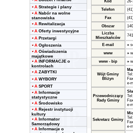
Kod
26-
A
Strategie i plany
Telefon
(41
A
Nabór na wolne
stanowiska
Fax
(41
A
Rewitalizacja
Obszar
14
A
Oferty inwestycyjne
Liczba
741
Mieszkańców
A
Przetargi
E-mail
»
s
A
Ogłoszenia
A
Oświadczenia
www
»
w
majątkowe
A
INFORMACJE o
www - bip
»
w
kontrolach
Ma
A
ZABYTKI
Wójt Gminy
Tel
Bliżyn
Fax
A
WYBORY
e-m
A
SPORT
Sł
A
Informacje
Przewodniczący
Tel
statystyczne
Rady Gminy
Fax
A
Środowisko
e-m
A
Rejestr instytucji
Mic
kultury
Tel
A
Informator
Sekretarz Gminy
Fax
Samorządowy
e-m
A
Informacje o