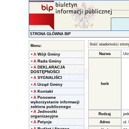
STRONA GŁÓWNA BIP
Ilość wiadomości stron
Menu:
Nazwa
Urz
A
Wójt Gminy
A
Rada Gminy
A
DEKLARACJA
DOSTĘPNOŚCI
A
SYGNALIŚCI
herb
A
Urząd Gminy
A
Kontakt
A
Ponowne
wykorzystanie informacji
sektora publicznego
A
Jednostki
Rodzaj
jed
organizacyjne
A
Petycje
Adres
ul.
A
Budżet i finanse