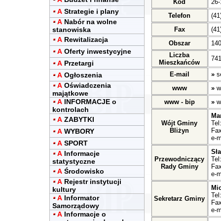
Kod
26-
A
Strategie i plany
Telefon
(41
A
Nabór na wolne
stanowiska
Fax
(41
A
Rewitalizacja
Obszar
14
A
Oferty inwestycyjne
Liczba
741
Mieszkańców
A
Przetargi
E-mail
»
s
A
Ogłoszenia
A
Oświadczenia
www
»
w
majątkowe
A
INFORMACJE o
www - bip
»
w
kontrolach
Ma
A
ZABYTKI
Wójt Gminy
Tel
Bliżyn
Fax
A
WYBORY
e-m
A
SPORT
Sł
A
Informacje
Przewodniczący
Tel
statystyczne
Rady Gminy
Fax
A
Środowisko
e-m
A
Rejestr instytucji
Mic
kultury
Tel
A
Informator
Sekretarz Gminy
Fax
Samorządowy
e-m
A
Informacje o