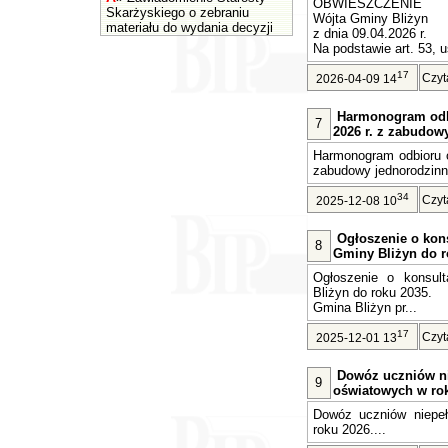
OBWIESZCZENIE
Skarżyskiego o zebraniu
Wójta Gminy Bliżyn
materiału do wydania decyzji
z dnia 09.04.2026 r.
Na podstawie art. 53, u
17
Czyt
2026-04-09 14
Harmonogram odb
7
2026 r. z zabudow
Harmonogram odbioru o
zabudowy jednorodzinne
34
Czyt
2025-12-08 10
Ogłoszenie o kons
8
Gminy Bliżyn do r
Ogłoszenie o konsult
Bliżyn do roku 2035.
Gmina Bliżyn pr...
17
Czyt
2025-12-01 13
Dowóz uczniów n
9
oświatowych w rok
Dowóz uczniów niepe
roku 2026....