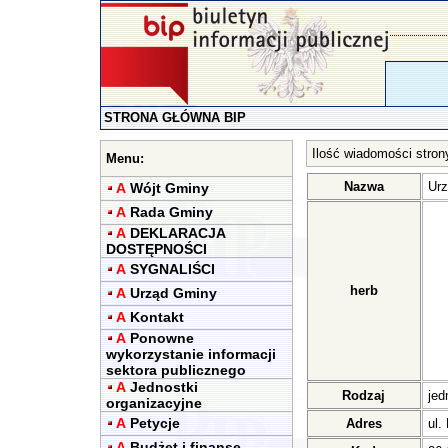
STRONA GŁÓWNA BIP
Ilość wiadomości stron
Menu:
Nazwa
Urz
A
Wójt Gminy
A
Rada Gminy
A
DEKLARACJA
DOSTĘPNOŚCI
A
SYGNALIŚCI
herb
A
Urząd Gminy
A
Kontakt
A
Ponowne
wykorzystanie informacji
sektora publicznego
A
Jednostki
Rodzaj
jed
organizacyjne
A
Petycje
Adres
ul.
A
Budżet i finanse