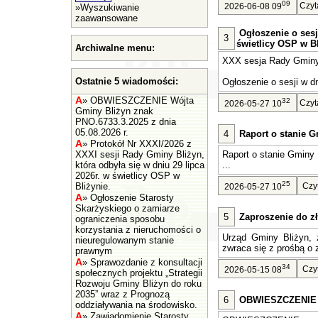
09
Czyt
2026-06-08 09
»
Wyszukiwanie
zaawansowane
Ogłoszenie o sesj
3
świetlicy OSP w Bl
Archiwalne menu:
XXX sesja Rady Gminy 
Ostatnie 5 wiadomości:
Ogłoszenie o sesji w dn
A
»
OBWIESZCZENIE Wójta
32
Czyt
2026-05-27 10
Gminy Bliżyn znak
PNO.6733.3.2025 z dnia
05.08.2026 r.
4
Raport o stanie G
A
»
Protokół Nr XXXI/2026 z
XXXI sesji Rady Gminy Bliżyn,
Raport o stanie Gminy 
która odbyła się w dniu 29 lipca
...
2026r. w świetlicy OSP w
25
Bliżynie.
Czy
2026-05-27 10
A
»
Ogłoszenie Starosty
Skarżyskiego o zamiarze
5
Zaproszenie do zł
ograniczenia sposobu
korzystania z nieruchomości o
Urząd Gminy Bliżyn, z
nieuregulowanym stanie
zwraca się z prośbą o z
prawnym
A
»
Sprawozdanie z konsultacji
34
Czy
2026-05-15 08
społecznych projektu „Strategii
Rozwoju Gminy Bliżyn do roku
2035” wraz z Prognozą
6
OBWIESZCZENIE Wó
oddziaływania na środowisko.
A
»
Zawiadomienie Starosty