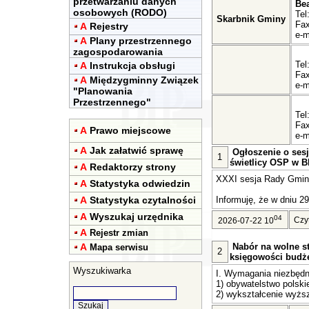
przetwarzaniu danych
Be
osobowych (RODO)
Tel
Skarbnik Gminy
Fax
A
Rejestry
e-m
A
Plany przestrzennego
zagospodarowania
Tel
A
Instrukcja obsługi
Fax
A
Międzygminny Związek
e-m
"Planowania
Przestrzennego"
Tel
Fax
A
Prawo miejscowe
e-m
A
Jak załatwić sprawę
Ogłoszenie o sesj
1
świetlicy OSP w Bl
A
Redaktorzy strony
XXXI sesja Rady Gminy 
A
Statystyka odwiedzin
A
Statystyka czytalności
Informuję, że w dniu 29
A
Wyszukaj urzędnika
04
Czy
2026-07-22 10
A
Rejestr zmian
A
Nabór na wolne st
Mapa serwisu
2
księgowości budż
Wyszukiwarka
I. Wymagania niezbędn
1) obywatelstwo polski
2) wykształcenie wyższ