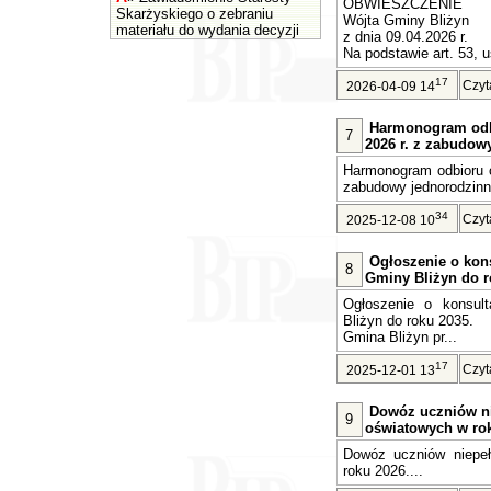
OBWIESZCZENIE
Skarżyskiego o zebraniu
Wójta Gminy Bliżyn
materiału do wydania decyzji
z dnia 09.04.2026 r.
Na podstawie art. 53, u
17
Czyt
2026-04-09 14
Harmonogram odb
7
2026 r. z zabudow
Harmonogram odbioru o
zabudowy jednorodzinne
34
Czyt
2025-12-08 10
Ogłoszenie o kons
8
Gminy Bliżyn do r
Ogłoszenie o konsult
Bliżyn do roku 2035.
Gmina Bliżyn pr...
17
Czyt
2025-12-01 13
Dowóz uczniów n
9
oświatowych w rok
Dowóz uczniów niepe
roku 2026....