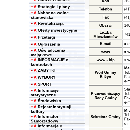
Kod
26-
A
Strategie i plany
Telefon
(41
A
Nabór na wolne
stanowiska
Fax
(41
A
Rewitalizacja
Obszar
14
A
Oferty inwestycyjne
Liczba
741
Mieszkańców
A
Przetargi
E-mail
»
s
A
Ogłoszenia
A
Oświadczenia
www
»
w
majątkowe
A
INFORMACJE o
www - bip
»
w
kontrolach
Ma
A
ZABYTKI
Wójt Gminy
Tel
Bliżyn
Fax
A
WYBORY
e-m
A
SPORT
Sł
A
Informacje
Przewodniczący
Tel
statystyczne
Rady Gminy
Fax
A
Środowisko
e-m
A
Rejestr instytucji
Mic
kultury
Tel
A
Informator
Sekretarz Gminy
Fax
Samorządowy
e-m
A
Informacje o