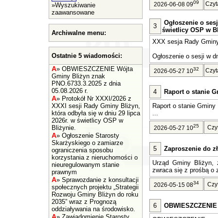
09
Czyt
2026-06-08 09
»
Wyszukiwanie
zaawansowane
Ogłoszenie o sesj
3
świetlicy OSP w Bl
Archiwalne menu:
XXX sesja Rady Gminy 
Ostatnie 5 wiadomości:
Ogłoszenie o sesji w dn
A
»
OBWIESZCZENIE Wójta
32
Czyt
2026-05-27 10
Gminy Bliżyn znak
PNO.6733.3.2025 z dnia
05.08.2026 r.
4
Raport o stanie G
A
»
Protokół Nr XXXI/2026 z
XXXI sesji Rady Gminy Bliżyn,
Raport o stanie Gminy 
która odbyła się w dniu 29 lipca
...
2026r. w świetlicy OSP w
25
Bliżynie.
Czy
2026-05-27 10
A
»
Ogłoszenie Starosty
Skarżyskiego o zamiarze
5
Zaproszenie do zł
ograniczenia sposobu
korzystania z nieruchomości o
Urząd Gminy Bliżyn, z
nieuregulowanym stanie
zwraca się z prośbą o z
prawnym
A
»
Sprawozdanie z konsultacji
34
Czy
2026-05-15 08
społecznych projektu „Strategii
Rozwoju Gminy Bliżyn do roku
2035” wraz z Prognozą
6
OBWIESZCZENIE Wó
oddziaływania na środowisko.
A
»
Zawiadomienie Starosty