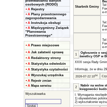
przetwarzaniu danych
Be
osobowych (RODO)
Tel
Skarbnik Gminy
Fax
A
Rejestry
e-m
A
Plany przestrzennego
zagospodarowania
Tel
A
Instrukcja obsługi
Fax
A
Międzygminny Związek
e-m
"Planowania
Przestrzennego"
Tel
Fax
A
Prawo miejscowe
e-m
A
Jak załatwić sprawę
Ogłoszenie o sesj
1
świetlicy OSP w Bl
A
Redaktorzy strony
XXXI sesja Rady Gminy 
A
Statystyka odwiedzin
A
Statystyka czytalności
Informuję, że w dniu 29
A
Wyszukaj urzędnika
04
Czy
2026-07-22 10
A
Rejestr zmian
A
Nabór na wolne st
Mapa serwisu
2
księgowości budż
Wyszukiwarka
I. Wymagania niezbędn
1) obywatelstwo polski
2) wykształcenie wyższ