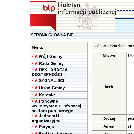
STRONA GŁÓWNA BIP
Ilość wiadomości stron
Menu:
Nazwa
Urz
A
Wójt Gminy
A
Rada Gminy
A
DEKLARACJA
DOSTĘPNOŚCI
A
SYGNALIŚCI
herb
A
Urząd Gminy
A
Kontakt
A
Ponowne
wykorzystanie informacji
sektora publicznego
A
Jednostki
Rodzaj
jed
organizacyjne
A
Petycje
Adres
ul.
A
Budżet i finanse