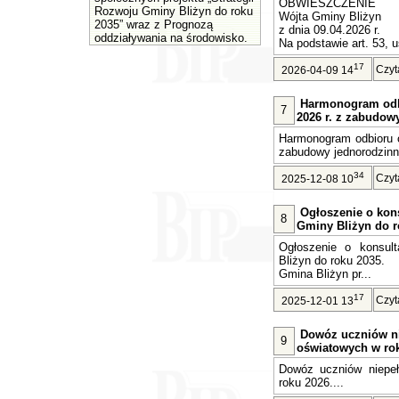
OBWIESZCZENIE
Rozwoju Gminy Bliżyn do roku
Wójta Gminy Bliżyn
2035” wraz z Prognozą
z dnia 09.04.2026 r.
oddziaływania na środowisko.
Na podstawie art. 53, u
17
Czyt
2026-04-09 14
Harmonogram odb
7
2026 r. z zabudow
Harmonogram odbioru o
zabudowy jednorodzinne
34
Czyt
2025-12-08 10
Ogłoszenie o kons
8
Gminy Bliżyn do r
Ogłoszenie o konsult
Bliżyn do roku 2035.
Gmina Bliżyn pr...
17
Czyt
2025-12-01 13
Dowóz uczniów n
9
oświatowych w rok
Dowóz uczniów niepe
roku 2026....