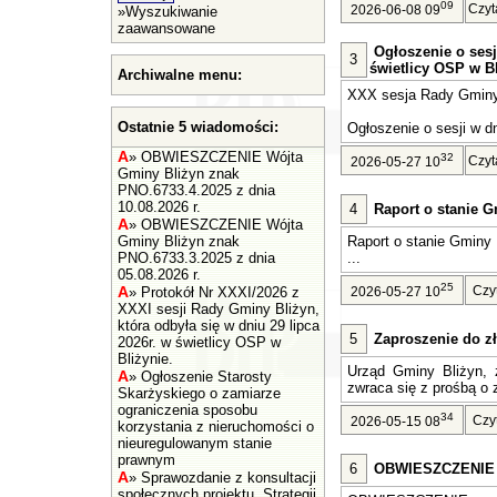
09
Czyt
2026-06-08 09
»
Wyszukiwanie
zaawansowane
Ogłoszenie o sesj
3
świetlicy OSP w Bl
Archiwalne menu:
XXX sesja Rady Gminy 
Ostatnie 5 wiadomości:
Ogłoszenie o sesji w dn
A
»
OBWIESZCZENIE Wójta
32
Czyt
2026-05-27 10
Gminy Bliżyn znak
PNO.6733.4.2025 z dnia
10.08.2026 r.
4
Raport o stanie G
A
»
OBWIESZCZENIE Wójta
Gminy Bliżyn znak
Raport o stanie Gminy 
PNO.6733.3.2025 z dnia
...
05.08.2026 r.
25
A
Czy
»
Protokół Nr XXXI/2026 z
2026-05-27 10
XXXI sesji Rady Gminy Bliżyn,
która odbyła się w dniu 29 lipca
5
Zaproszenie do zł
2026r. w świetlicy OSP w
Bliżynie.
Urząd Gminy Bliżyn, z
A
»
Ogłoszenie Starosty
zwraca się z prośbą o z
Skarżyskiego o zamiarze
ograniczenia sposobu
34
Czy
2026-05-15 08
korzystania z nieruchomości o
nieuregulowanym stanie
prawnym
6
OBWIESZCZENIE Wó
A
»
Sprawozdanie z konsultacji
społecznych projektu „Strategii