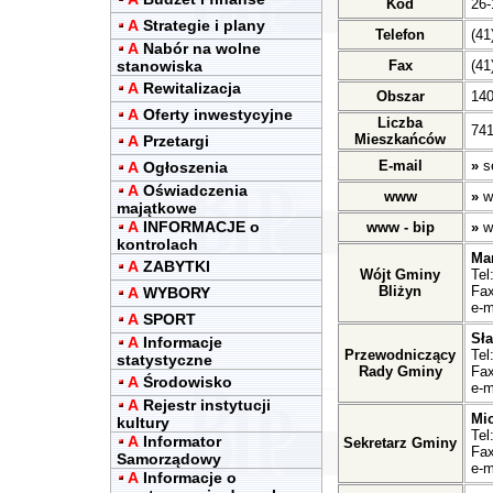
Kod
26-
A
Strategie i plany
Telefon
(41
A
Nabór na wolne
stanowiska
Fax
(41
A
Rewitalizacja
Obszar
14
A
Oferty inwestycyjne
Liczba
741
Mieszkańców
A
Przetargi
E-mail
»
s
A
Ogłoszenia
A
Oświadczenia
www
»
w
majątkowe
A
INFORMACJE o
www - bip
»
w
kontrolach
Ma
A
ZABYTKI
Wójt Gminy
Tel
Bliżyn
Fax
A
WYBORY
e-m
A
SPORT
Sł
A
Informacje
Przewodniczący
Tel
statystyczne
Rady Gminy
Fax
A
Środowisko
e-m
A
Rejestr instytucji
Mic
kultury
Tel
A
Informator
Sekretarz Gminy
Fax
Samorządowy
e-m
A
Informacje o