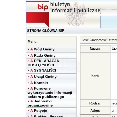
STRONA GŁÓWNA BIP
Ilość wiadomości stron
Menu:
Nazwa
Urz
A
Wójt Gminy
A
Rada Gminy
A
DEKLARACJA
DOSTĘPNOŚCI
A
SYGNALIŚCI
herb
A
Urząd Gminy
A
Kontakt
A
Ponowne
wykorzystanie informacji
sektora publicznego
A
Jednostki
Rodzaj
jed
organizacyjne
A
Petycje
Adres
ul.
A
Budżet i finanse