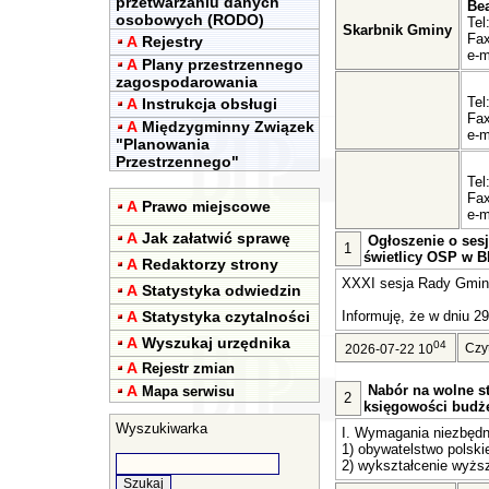
przetwarzaniu danych
Be
osobowych (RODO)
Tel
Skarbnik Gminy
Fax
A
Rejestry
e-m
A
Plany przestrzennego
zagospodarowania
Tel
A
Instrukcja obsługi
Fax
A
Międzygminny Związek
e-m
"Planowania
Przestrzennego"
Tel
Fax
A
Prawo miejscowe
e-m
A
Jak załatwić sprawę
Ogłoszenie o sesj
1
świetlicy OSP w Bl
A
Redaktorzy strony
XXXI sesja Rady Gminy 
A
Statystyka odwiedzin
A
Statystyka czytalności
Informuję, że w dniu 29
A
Wyszukaj urzędnika
04
Czy
2026-07-22 10
A
Rejestr zmian
A
Nabór na wolne st
Mapa serwisu
2
księgowości budż
Wyszukiwarka
I. Wymagania niezbędn
1) obywatelstwo polski
2) wykształcenie wyższ