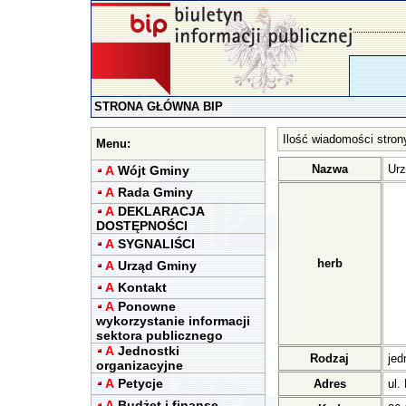
STRONA GŁÓWNA BIP
Ilość wiadomości stron
Menu:
Nazwa
Urz
A
Wójt Gminy
A
Rada Gminy
A
DEKLARACJA
DOSTĘPNOŚCI
A
SYGNALIŚCI
herb
A
Urząd Gminy
A
Kontakt
A
Ponowne
wykorzystanie informacji
sektora publicznego
A
Jednostki
Rodzaj
jed
organizacyjne
A
Petycje
Adres
ul.
A
Budżet i finanse