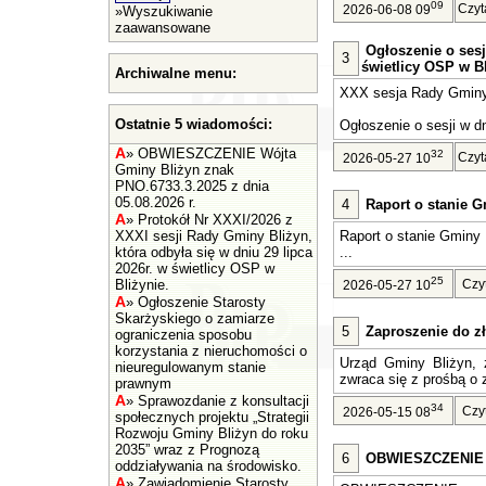
09
Czyt
2026-06-08 09
»
Wyszukiwanie
zaawansowane
Ogłoszenie o sesj
3
świetlicy OSP w Bl
Archiwalne menu:
XXX sesja Rady Gminy 
Ostatnie 5 wiadomości:
Ogłoszenie o sesji w dn
A
»
OBWIESZCZENIE Wójta
32
Czyt
2026-05-27 10
Gminy Bliżyn znak
PNO.6733.3.2025 z dnia
05.08.2026 r.
4
Raport o stanie G
A
»
Protokół Nr XXXI/2026 z
XXXI sesji Rady Gminy Bliżyn,
Raport o stanie Gminy 
która odbyła się w dniu 29 lipca
...
2026r. w świetlicy OSP w
25
Bliżynie.
Czy
2026-05-27 10
A
»
Ogłoszenie Starosty
Skarżyskiego o zamiarze
5
Zaproszenie do zł
ograniczenia sposobu
korzystania z nieruchomości o
Urząd Gminy Bliżyn, z
nieuregulowanym stanie
zwraca się z prośbą o z
prawnym
A
»
Sprawozdanie z konsultacji
34
Czy
2026-05-15 08
społecznych projektu „Strategii
Rozwoju Gminy Bliżyn do roku
2035” wraz z Prognozą
6
OBWIESZCZENIE Wó
oddziaływania na środowisko.
A
»
Zawiadomienie Starosty