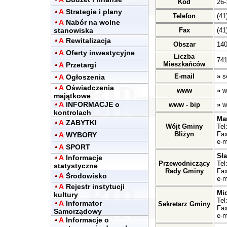
Kod
26-
A
Strategie i plany
Telefon
(41
A
Nabór na wolne
stanowiska
Fax
(41
A
Rewitalizacja
Obszar
14
A
Oferty inwestycyjne
Liczba
741
Mieszkańców
A
Przetargi
E-mail
»
s
A
Ogłoszenia
A
Oświadczenia
www
»
w
majątkowe
A
INFORMACJE o
www - bip
»
w
kontrolach
Ma
A
ZABYTKI
Wójt Gminy
Tel
Bliżyn
Fax
A
WYBORY
e-m
A
SPORT
Sł
A
Informacje
Przewodniczący
Tel
statystyczne
Rady Gminy
Fax
A
Środowisko
e-m
A
Rejestr instytucji
Mic
kultury
Tel
A
Informator
Sekretarz Gminy
Fax
Samorządowy
e-m
A
Informacje o