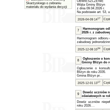
OBWIESZCZENIE
Skarżyskiego o zebraniu
Wójta Gminy Bliżyn
materiału do wydania decyzji
z dnia 09.04.2026 r.
Na podstawie art. 53, u
17
Czyt
2026-04-09 14
Harmonogram odb
7
2026 r. z zabudow
Harmonogram odbioru o
zabudowy jednorodzinne
34
Czyt
2025-12-08 10
Ogłoszenie o kons
8
Gminy Bliżyn do r
Ogłoszenie o konsult
Bliżyn do roku 2035.
Gmina Bliżyn pr...
17
Czyt
2025-12-01 13
Dowóz uczniów n
9
oświatowych w rok
Dowóz uczniów niepe
roku 2026....