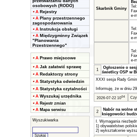
przetwarzaniu danych
Be
osobowych (RODO)
Tel
Skarbnik Gminy
Fax
A
Rejestry
e-m
A
Plany przestrzennego
zagospodarowania
Tel
A
Instrukcja obsługi
Fax
A
Międzygminny Związek
e-m
"Planowania
Przestrzennego"
Tel
Fax
A
Prawo miejscowe
e-m
A
Jak załatwić sprawę
Ogłoszenie o sesj
1
świetlicy OSP w Bl
A
Redaktorzy strony
XXXI sesja Rady Gminy 
A
Statystyka odwiedzin
A
Statystyka czytalności
Informuję, że w dniu 29
A
Wyszukaj urzędnika
04
Czy
2026-07-22 10
A
Rejestr zmian
A
Nabór na wolne st
Mapa serwisu
2
księgowości budż
Wyszukiwarka
I. Wymagania niezbędn
1) obywatelstwo polski
2) wykształcenie wyższ