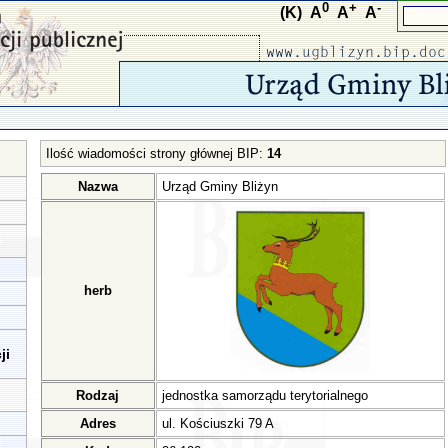
0
+
-
(K)
A
A
A
Ilość wiadomości strony głównej BIP:
14
Nazwa
Urząd Gminy Bliżyn
herb
ji
Rodzaj
jednostka samorządu terytorialnego
Adres
ul. Kościuszki 79 A