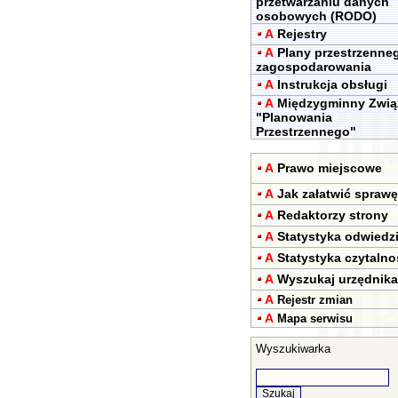
przetwarzaniu danych
osobowych (RODO)
A
Rejestry
A
Plany przestrzenne
zagospodarowania
A
Instrukcja obsługi
A
Międzygminny Zwią
"Planowania
Przestrzennego"
A
Prawo miejscowe
A
Jak załatwić sprawę
A
Redaktorzy strony
A
Statystyka odwiedz
A
Statystyka czytalno
A
Wyszukaj urzędnika
A
Rejestr zmian
A
Mapa serwisu
Wyszukiwarka