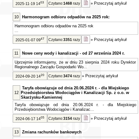
03
»
Przeczytaj artykuł
Czytano:
1468
razy
2025-11-19 14
10
Harmonogram odbioru odpadów na 2025 rok:
Harmonogram odbioru odpadów na 2025 rok
...
47
»
Przeczytaj artykuł
Czytano:
3351
razy
2025-01-07 09
11
Nowe ceny wody i kanalizacji - od 27 września 2024 r.
Uprzejmie informujemy, że w dniu 23 sierpnia 2024 roku Dyrektor
Regionalnego Zarządu Gospodarki Wo...
20
»
Przeczytaj artykuł
Czytano:
3474
razy
2024-09-20 14
Taryfa obowiązuje od dnia 20.06.2024 r. - dla Miejskiego
12
Przedsiębiorstwa Wodociągów i Kanalizacji Sp. z o.o. w
Skarżysku-Kamiennej
Taryfa obowiązuje od dnia 20.06.2024 r. - dla Miejskiego
Przedsiębiorstwa Wodociągów i Kanalizac...
05
»
Przeczytaj artykuł
Czytano:
3154
razy
2024-06-17 14
13
Zmiana rachunków bankowych