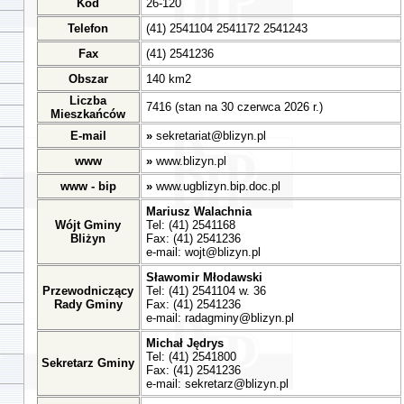
Kod
26-120
Telefon
(41) 2541104 2541172 2541243
Fax
(41) 2541236
Obszar
140 km2
Liczba
7416 (stan na 30 czerwca 2026 r.)
Mieszkańców
E-mail
»
sekretariat@blizyn.pl
www
»
www.blizyn.pl
www - bip
»
www.ugblizyn.bip.doc.pl
Mariusz Walachnia
Wójt Gminy
Tel: (41) 2541168
Bliżyn
Fax: (41) 2541236
e-mail:
wojt@blizyn.pl
Sławomir Młodawski
Przewodniczący
Tel: (41) 2541104 w. 36
Rady Gminy
Fax: (41) 2541236
e-mail:
radagminy@blizyn.pl
Michał Jędrys
Tel: (41) 2541800
Sekretarz Gminy
Fax: (41) 2541236
e-mail:
sekretarz@blizyn.pl