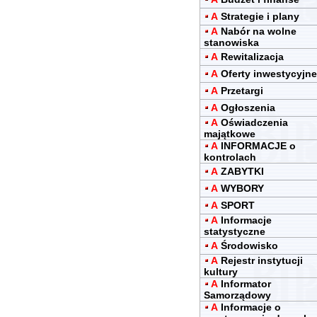
A
Strategie i plany
A
Nabór na wolne
stanowiska
A
Rewitalizacja
A
Oferty inwestycyjne
A
Przetargi
A
Ogłoszenia
A
Oświadczenia
majątkowe
A
INFORMACJE o
kontrolach
A
ZABYTKI
A
WYBORY
A
SPORT
A
Informacje
statystyczne
A
Środowisko
A
Rejestr instytucji
kultury
A
Informator
Samorządowy
A
Informacje o