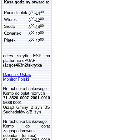
Kasa godziny otwarcia:
30
30
Poniedziałek
8
-14
00
00
Wtorek
8
-12
00
00
Środa
8
-14
00
00
Czwartek
8
-12
00
00
Piątek
8
-12
adres skrytki ESP na
platformie ePUAP:
/1cqce463n2/skrytka
Dziennik Ustaw
Monitor Polski
Nr rachunku bankowego:
Konto do opłat różnych
31 8520 0007 2001 0010
5688 0001
Urząd Gminy Bliżyn BS
Suchedniów o/Bliżyn
Nr rachunku bankowego:
Konto do opłat
zagospodarowanie
odpadami (śmieci)