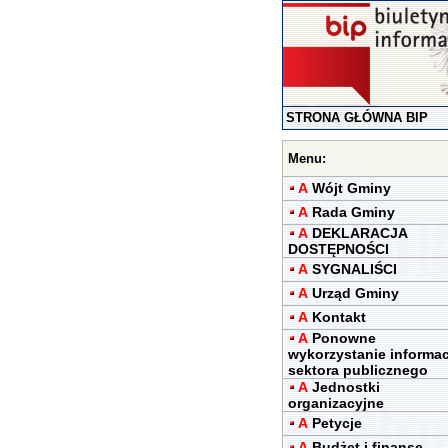
STRONA GŁÓWNA BIP
Menu:
A
Wójt Gminy
A
Rada Gminy
A
DEKLARACJA
DOSTĘPNOŚCI
A
SYGNALIŚCI
A
Urząd Gminy
A
Kontakt
A
Ponowne
wykorzystanie informac
sektora publicznego
A
Jednostki
organizacyjne
A
Petycje
A
Budżet i finanse