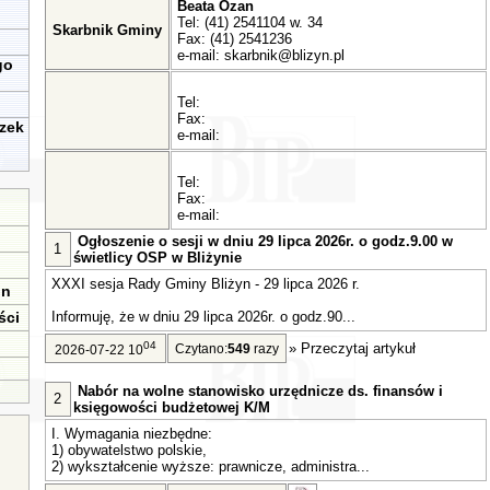
Beata Ozan
Tel: (41) 2541104 w. 34
Skarbnik Gminy
Fax: (41) 2541236
e-mail:
skarbnik@blizyn.pl
go
Tel:
Fax:
zek
e-mail:
Tel:
Fax:
e-mail:
Ogłoszenie o sesji w dniu 29 lipca 2026r. o godz.9.00 w
1
świetlicy OSP w Bliżynie
XXXI sesja Rady Gminy Bliżyn - 29 lipca 2026 r.
in
ści
Informuję, że w dniu 29 lipca 2026r. o godz.90...
04
»
Przeczytaj artykuł
Czytano:
549
razy
2026-07-22 10
Nabór na wolne stanowisko urzędnicze ds. finansów i
2
księgowości budżetowej K/M
I. Wymagania niezbędne:
1) obywatelstwo polskie,
2) wykształcenie wyższe: prawnicze, administra...