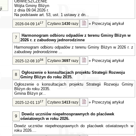
OBWIESZCZENIE
Wójta Gminy Bliżyn
ji
z dnia 09.04.2026 r.
Na podstawie art. 53, ust. 1 ustawy z dn...
17
»
Przeczytaj artykuł
Czytano:
1430
razy
2026-04-09 14
Harmonogram odbioru odpadów z terenu Gminy Bliżyn w
7
2026 r. z zabudowy jednorodzinne
Harmonogram odbioru odpadów z terenu Gminy Bliżyn w 2026 r. z
zabudowy jednorodzinne ...
34
»
Przeczytaj artykuł
Czytano:
3697
razy
2025-12-08 10
Ogłoszenie o konsultacjach projektu Strategii Rozwoju
8
Gminy Bliżyn do roku 2035.
Ogłoszenie o konsultacjach projektu Strategii Rozwoju Gminy
Bliżyn do roku 2035.
Gmina Bliżyn pr...
17
»
Przeczytaj artykuł
Czytano:
1413
razy
2025-12-01 13
Dowóz uczniów niepełnosprawnych do placówek
9
oświatowych w roku 2026.
Dowóz uczniów niepełnosprawnych do placówek oświatowych w
roku 2026....