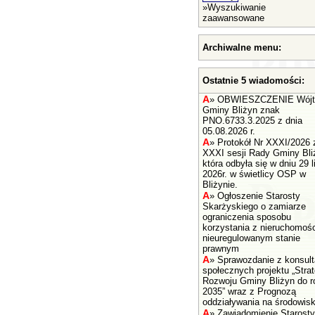
»
Wyszukiwanie
zaawansowane
Archiwalne menu:
Ostatnie 5 wiadomości:
A
»
OBWIESZCZENIE Wójt
Gminy Bliżyn znak
PNO.6733.3.2025 z dnia
05.08.2026 r.
A
»
Protokół Nr XXXI/2026 
XXXI sesji Rady Gminy Bli
która odbyła się w dniu 29 l
2026r. w świetlicy OSP w
Bliżynie.
A
»
Ogłoszenie Starosty
Skarżyskiego o zamiarze
ograniczenia sposobu
korzystania z nieruchomośc
nieuregulowanym stanie
prawnym
A
»
Sprawozdanie z konsult
społecznych projektu „Strat
Rozwoju Gminy Bliżyn do r
2035” wraz z Prognozą
oddziaływania na środowisk
A
»
Zawiadomienie Starosty