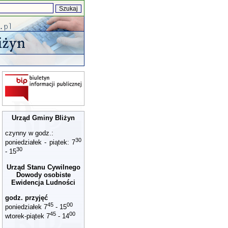
Urząd Gminy Bliżyn
czynny w godz.:
30
poniedziałek - piątek: 7
30
- 15
Urząd Stanu Cywilnego
Dowody osobiste
Ewidencja Ludności
godz. przyjęć
45
00
poniedziałek 7
- 15
45
00
wtorek-piątek 7
- 14