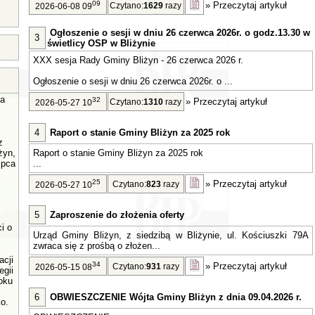
09
»
Przeczytaj artykuł
Czytano:
1629
razy
2026-06-08 09
Ogłoszenie o sesji w dniu 26 czerwca 2026r. o godz.13.30 w
3
świetlicy OSP w Bliżynie
XXX sesja Rady Gminy Bliżyn - 26 czerwca 2026 r.
Ogłoszenie o sesji w dniu 26 czerwca 2026r. o ...
a
32
»
Przeczytaj artykuł
Czytano:
1310
razy
2026-05-27 10
4
Raport o stanie Gminy Bliżyn za 2025 rok
z
żyn,
Raport o stanie Gminy Bliżyn za 2025 rok
ipca
...
25
»
Przeczytaj artykuł
Czytano:
823
razy
2026-05-27 10
5
Zaproszenie do złożenia oferty
i o
Urząd Gminy Bliżyn, z siedzibą w Bliżynie, ul. Kościuszki 79A
zwraca się z prośbą o złożen...
acji
34
»
Przeczytaj artykuł
Czytano:
931
razy
2026-05-15 08
egii
oku
6
OBWIESZCZENIE Wójta Gminy Bliżyn z dnia 09.04.2026 r.
o.