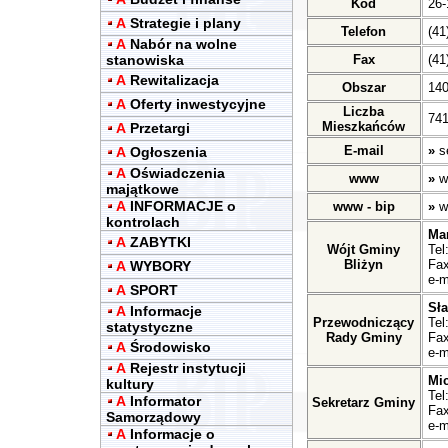
Kod
26-
A
Strategie i plany
Telefon
(41
A
Nabór na wolne
stanowiska
Fax
(41
A
Rewitalizacja
Obszar
14
A
Oferty inwestycyjne
Liczba
741
Mieszkańców
A
Przetargi
E-mail
»
s
A
Ogłoszenia
A
Oświadczenia
www
»
w
majątkowe
A
INFORMACJE o
www - bip
»
w
kontrolach
Ma
A
ZABYTKI
Wójt Gminy
Tel
Bliżyn
Fax
A
WYBORY
e-m
A
SPORT
Sł
A
Informacje
Przewodniczący
Tel
statystyczne
Rady Gminy
Fax
A
Środowisko
e-m
A
Rejestr instytucji
Mic
kultury
Tel
A
Informator
Sekretarz Gminy
Fax
Samorządowy
e-m
A
Informacje o