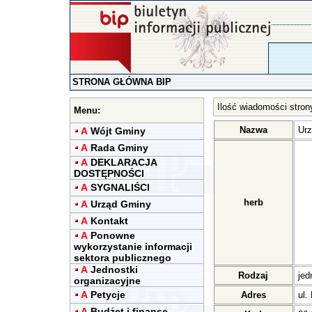
STRONA GŁÓWNA BIP
Ilość wiadomości stron
Menu:
Nazwa
Urz
A
Wójt Gminy
A
Rada Gminy
A
DEKLARACJA
DOSTĘPNOŚCI
A
SYGNALIŚCI
herb
A
Urząd Gminy
A
Kontakt
A
Ponowne
wykorzystanie informacji
sektora publicznego
A
Jednostki
Rodzaj
jed
organizacyjne
A
Petycje
Adres
ul.
A
Budżet i finanse