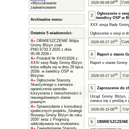
09
Czyt
2026-06-08 09
»
Wyszukiwanie
zaawansowane
Ogłoszenie o sesj
3
świetlicy OSP w Bl
Archiwalne menu:
XXX sesja Rady Gminy 
Ostatnie 5 wiadomości:
Ogłoszenie o sesji w dn
A
»
OBWIESZCZENIE Wójta
32
Czyt
2026-05-27 10
Gminy Bliżyn znak
PNO.6733.3.2025 z dnia
05.08.2026 r.
4
Raport o stanie G
A
»
Protokół Nr XXXI/2026 z
XXXI sesji Rady Gminy Bliżyn,
Raport o stanie Gminy 
która odbyła się w dniu 29 lipca
...
2026r. w świetlicy OSP w
25
Bliżynie.
Czy
2026-05-27 10
A
»
Ogłoszenie Starosty
Skarżyskiego o zamiarze
5
Zaproszenie do zł
ograniczenia sposobu
korzystania z nieruchomości o
Urząd Gminy Bliżyn, z
nieuregulowanym stanie
zwraca się z prośbą o z
prawnym
A
»
Sprawozdanie z konsultacji
34
Czy
2026-05-15 08
społecznych projektu „Strategii
Rozwoju Gminy Bliżyn do roku
2035” wraz z Prognozą
6
OBWIESZCZENIE Wó
oddziaływania na środowisko.
A
»
Zawiadomienie Starosty