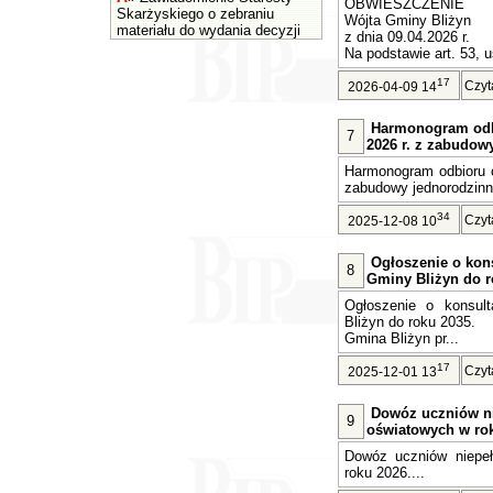
OBWIESZCZENIE
Skarżyskiego o zebraniu
Wójta Gminy Bliżyn
materiału do wydania decyzji
z dnia 09.04.2026 r.
Na podstawie art. 53, u
17
Czyt
2026-04-09 14
Harmonogram odb
7
2026 r. z zabudow
Harmonogram odbioru o
zabudowy jednorodzinne
34
Czyt
2025-12-08 10
Ogłoszenie o kons
8
Gminy Bliżyn do r
Ogłoszenie o konsult
Bliżyn do roku 2035.
Gmina Bliżyn pr...
17
Czyt
2025-12-01 13
Dowóz uczniów n
9
oświatowych w rok
Dowóz uczniów niepe
roku 2026....