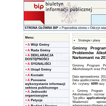
STRONA GŁÓWNA BIP
»
Poprzednia strona
» Odczyt wia
Menu:
Strategie i plany
A
Wójt Gminy
Gminny Program 
A
Rada Gminy
Problemów Alkoh
A
DEKLARACJA
Narkomanii na 20
DOSTĘPNOŚCI
A
SYGNALIŚCI
Gminny Program Pro
Alkoholowych oraz Prz
A
Urząd Gminy
A
Kontakt
Data wprowadzenia: 201
A
Ponowne
Data upublicznienia: 20
wykorzystanie informacji
Art. czytany:
6099
razy
sektora publicznego
»
Gminny Program P
A
Jednostki
Alkoholowych
- rozmiar
organizacyjne
Typ pliku:
application/p
A
Petycje
Wiadomość wpro
adamgrzegorz@interia.p
A
Budżet i finanse