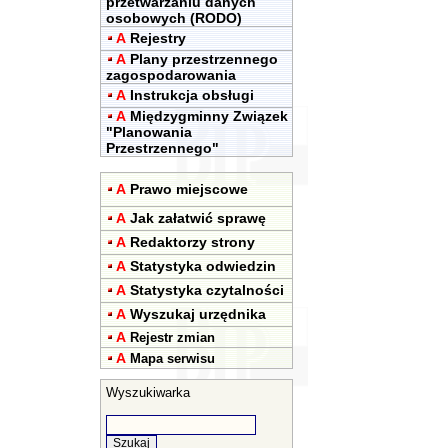
przetwarzaniu danych
osobowych (RODO)
A
Rejestry
A
Plany przestrzennego
zagospodarowania
A
Instrukcja obsługi
A
Międzygminny Związek
"Planowania
Przestrzennego"
A
Prawo miejscowe
A
Jak załatwić sprawę
A
Redaktorzy strony
A
Statystyka odwiedzin
A
Statystyka czytalności
A
Wyszukaj urzędnika
A
Rejestr zmian
A
Mapa serwisu
Wyszukiwarka