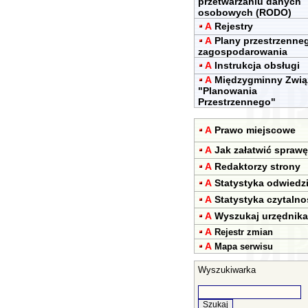
przetwarzaniu danych
osobowych (RODO)
A
Rejestry
A
Plany przestrzenne
zagospodarowania
A
Instrukcja obsługi
A
Międzygminny Zwią
"Planowania
Przestrzennego"
A
Prawo miejscowe
A
Jak załatwić sprawę
A
Redaktorzy strony
A
Statystyka odwiedz
A
Statystyka czytalno
A
Wyszukaj urzędnika
A
Rejestr zmian
A
Mapa serwisu
Wyszukiwarka