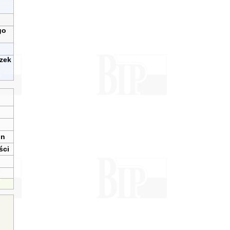
go
zek
in
ści