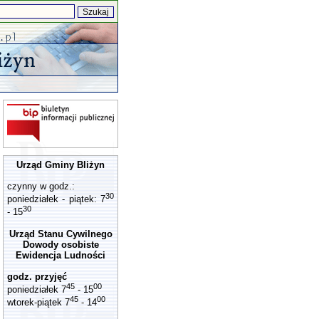
Urząd Gminy Bliżyn
czynny w godz.:
30
poniedziałek - piątek: 7
30
- 15
Urząd Stanu Cywilnego
Dowody osobiste
Ewidencja Ludności
godz. przyjęć
45
00
poniedziałek 7
- 15
45
00
wtorek-piątek 7
- 14