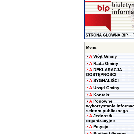
STRONA GŁÓWNA BIP
»
Menu:
A
Wójt Gminy
A
Rada Gminy
A
DEKLARACJA
DOSTĘPNOŚCI
A
SYGNALIŚCI
A
Urząd Gminy
A
Kontakt
A
Ponowne
wykorzystanie informac
sektora publicznego
A
Jednostki
organizacyjne
A
Petycje
A
Budżet i finanse