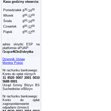
Kasa godziny otwarcia:
30
30
Poniedziałek
8
-14
00
00
Wtorek
8
-12
00
00
Środa
8
-14
00
00
Czwartek
8
-12
00
00
Piątek
8
-12
adres skrytki ESP na
platformie ePUAP:
/1cqce463n2/skrytka
Dziennik Ustaw
Monitor Polski
Nr rachunku bankowego:
Konto do opłat różnych
31 8520 0007 2001 0010
5688 0001
Urząd Gminy Bliżyn BS
Suchedniów o/Bliżyn
Nr rachunku bankowego:
Konto do opłat
zagospodarowanie
odpadami (śmieci)