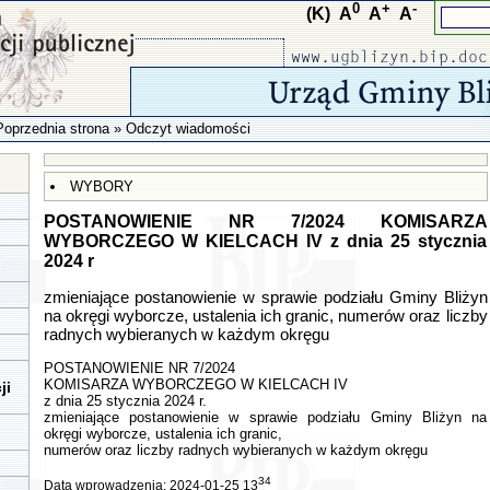
0
+
-
(K)
A
A
A
Poprzednia strona
» Odczyt wiadomości
WYBORY
POSTANOWIENIE NR 7/2024 KOMISARZA
WYBORCZEGO W KIELCACH IV z dnia 25 stycznia
2024 r
zmieniające postanowienie w sprawie podziału Gminy Bliżyn
na okręgi wyborcze, ustalenia ich granic, numerów oraz liczby
radnych wybieranych w każdym okręgu
POSTANOWIENIE NR 7/2024
KOMISARZA WYBORCZEGO W KIELCACH IV
ji
z dnia 25 stycznia 2024 r.
zmieniające postanowienie w sprawie podziału Gminy Bliżyn na
okręgi wyborcze, ustalenia ich granic,
numerów oraz liczby radnych wybieranych w każdym okręgu
34
Data wprowadzenia: 2024-01-25 13