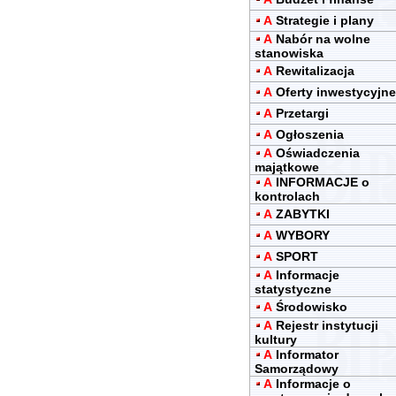
A
Strategie i plany
A
Nabór na wolne
stanowiska
A
Rewitalizacja
A
Oferty inwestycyjne
A
Przetargi
A
Ogłoszenia
A
Oświadczenia
majątkowe
A
INFORMACJE o
kontrolach
A
ZABYTKI
A
WYBORY
A
SPORT
A
Informacje
statystyczne
A
Środowisko
A
Rejestr instytucji
kultury
A
Informator
Samorządowy
A
Informacje o