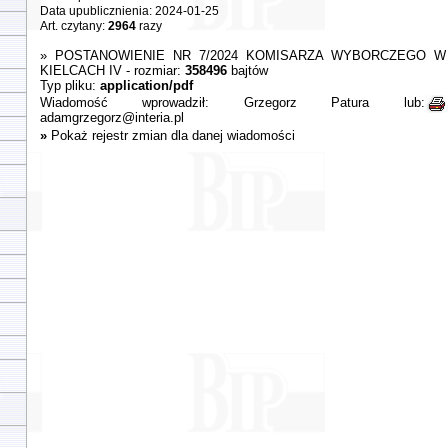
Data upublicznienia: 2024-01-25
Art. czytany:
2964
razy
»
POSTANOWIENIE NR 7/2024 KOMISARZA WYBORCZEGO W
KIELCACH IV
- rozmiar:
358496
bajtów
Typ pliku:
application/pdf
Wiadomość wprowadził:
Grzegorz Patura
lub:
adamgrzegorz@interia.pl
»
Pokaż rejestr zmian dla danej wiadomości