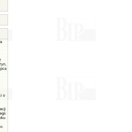
a
z
żyn,
ipca
i o
acji
egii
oku
o.