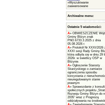
»
Wyszukiwanie
zaawansowane
Archiwalne menu:
Ostatnie 5 wiadomości:
A
»
OBWIESZCZENIE Wójt
Gminy Bliżyn znak
PNO.6733.3.2025 z dnia
05.08.2026 r.
A
»
Protokół Nr XXXI/2026 
XXXI sesji Rady Gminy Bli
która odbyła się w dniu 29 l
2026r. w świetlicy OSP w
Bliżynie.
A
»
Ogłoszenie Starosty
Skarżyskiego o zamiarze
ograniczenia sposobu
korzystania z nieruchomośc
nieuregulowanym stanie
prawnym
A
»
Sprawozdanie z konsult
społecznych projektu „Strat
Rozwoju Gminy Bliżyn do r
2035” wraz z Prognozą
oddziaływania na środowisk
A
»
Zawiadomienie Starosty