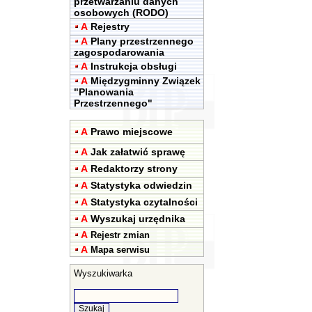
przetwarzaniu danych
osobowych (RODO)
A
Rejestry
A
Plany przestrzennego
zagospodarowania
A
Instrukcja obsługi
A
Międzygminny Związek
"Planowania
Przestrzennego"
A
Prawo miejscowe
A
Jak załatwić sprawę
A
Redaktorzy strony
A
Statystyka odwiedzin
A
Statystyka czytalności
A
Wyszukaj urzędnika
A
Rejestr zmian
A
Mapa serwisu
Wyszukiwarka