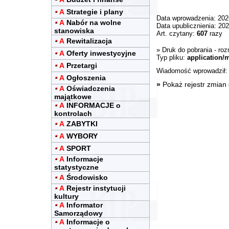
A
Strategie i plany
Data wprowadzenia: 202
A
Nabór na wolne
Data upublicznienia: 20
stanowiska
Art. czytany:
607
razy
A
Rewitalizacja
»
Druk do pobrania
- roz
A
Oferty inwestycyjne
Typ pliku:
application/
A
Przetargi
Wiadomość wprowadził
A
Ogłoszenia
»
Pokaż rejestr zmian
A
Oświadczenia
majątkowe
A
INFORMACJE o
kontrolach
A
ZABYTKI
A
WYBORY
A
SPORT
A
Informacje
statystyczne
A
Środowisko
A
Rejestr instytucji
kultury
A
Informator
Samorządowy
A
Informacje o