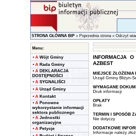
STRONA GŁÓWNA BIP
»
Poprzednia strona
» Odczyt wia
Menu:
INFORMACJA O
A
Wójt Gminy
AZBEST
A
Rada Gminy
A
DEKLARACJA
MIEJSCE ZŁOŻENI
DOSTĘPNOŚCI
Urząd Gminy Bliżyn-Se
A
SYGNALIŚCI
WYMAGANE DOKUM
A
Urząd Gminy
Druk informacji
A
Kontakt
OPŁATY
A
Ponowne
Brak
wykorzystanie informacji
sektora publicznego
TERMIN I SPOSÓB Z
A
Jednostki
Nie dotyczy
organizacyjne
DODATKOWE INFOR
A
Petycje
Informacje należy zło
A
Budżet i finanse