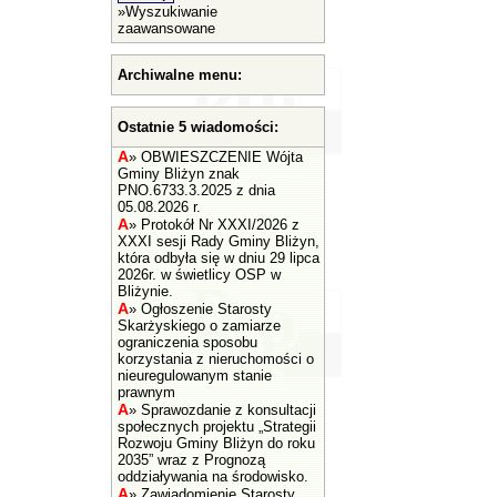
»
Wyszukiwanie
zaawansowane
Archiwalne menu:
Ostatnie 5 wiadomości:
A
»
OBWIESZCZENIE Wójta
Gminy Bliżyn znak
PNO.6733.3.2025 z dnia
05.08.2026 r.
A
»
Protokół Nr XXXI/2026 z
XXXI sesji Rady Gminy Bliżyn,
która odbyła się w dniu 29 lipca
2026r. w świetlicy OSP w
Bliżynie.
A
»
Ogłoszenie Starosty
Skarżyskiego o zamiarze
ograniczenia sposobu
korzystania z nieruchomości o
nieuregulowanym stanie
prawnym
A
»
Sprawozdanie z konsultacji
społecznych projektu „Strategii
Rozwoju Gminy Bliżyn do roku
2035” wraz z Prognozą
oddziaływania na środowisko.
A
»
Zawiadomienie Starosty