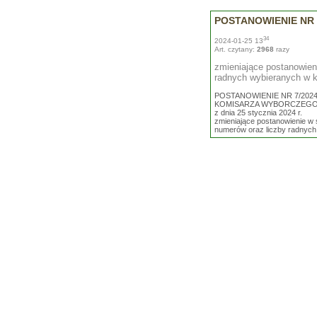
POSTANOWIENIE NR 7
34
2024-01-25 13
Art. czytany:
2968
razy
zmieniające postanowieni
radnych wybieranych w 
POSTANOWIENIE NR 7/202
KOMISARZA WYBORCZEGO 
z dnia 25 stycznia 2024 r.
zmieniające postanowienie w s
numerów oraz liczby radnyc