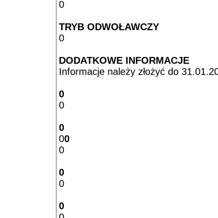
0
TRYB ODWOŁAWCZY
0
DODATKOWE INFORMACJE
Informacje należy złożyć do 31.01.2
0
0
0
0
0
0
0
0
0
0