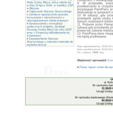
cofnięciem, z obowiązuj
Rady Gminy Bliżyn, która odbyła się
9. W przypadku powzi
w dniu 29 lipca 2026r. w świetlicy OSP
przetwarzaniu w Urzędz
w Bliżynie.
przysługuje Pani/Panu p
»
Ogłoszenie Starosty Skarżyskiego
właściwego w sprawach o
o zamiarze ograniczenia sposobu
10. W sytuacji, gdy pr
korzystania z nieruchomości o
podstawie zgody osoby, 
nieuregulowanym stanie prawnym
danych osobowych Adminis
»
Sprawozdanie z konsultacji
11. Podanie przez Pani
społecznych projektu „Strategii
sytuacji gdy przesłankę 
Rozwoju Gminy Bliżyn do roku 2035”
prawa lub zawarta międz
wraz z Prognozą oddziaływania na
12. Pani/Pana dane mogą
środowisko.
nie będą profilowane.
»
Zawiadomienie Starosty
Skarżyskiego o zebraniu materiału do
wydania decyzji
Data wprowadzenia: 2018-05-
Data upublicznienia: 2018-05-
Art. czytany:
7943
razy
Wiadomość wprowadził:
Grze
»
Pokaż rejestr zmian dla da
U
ul. Koś
Nr rachunku ban
31 8520 
Urząd Gminy 
Nr rachunku bankowego (Konto
84 8520 
Urząd Gminy 