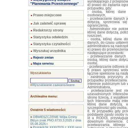
wynikającego z przepisów
"Planowania Przestrzennego"
d) prawo do żądania ogr
przypadku, gdy:
- osoba, której dane 
Prawo miejscowe
osobowych,
- przetwarzanie danych 
dotyczą, sprzeciwia s
Jak załatwić sprawę
ograniczenia,
- Administrator nie potr
Redaktorzy strony
której dane dotyczą, potr
roszczeń,
Statystyka odwiedzin
- osoba, której dane do
danych, do czasu ustalen
Statystyka czytalności
administratora są nadrzę
e) prawo do przenoszenia
Wyszukaj urzędnika
następujące przesłanki:
- przetwarzanie danych
Rejestr zmian
osobą, której dane doty
osobę,
Mapa serwisu
- przetwarzanie odbywa s
f) prawo sprzeciwu wob
Wyszukiwarka
łącznie spełnione są nast
- zaistnieją przyczyny 
przypadku przetwarzania
interesie publicznym lub
»
Wyszukiwanie zaawansowane
Administratora,
- przetwarzanie jest 
uzasadnionych interesów
Archiwalne menu:
stronę trzecią, z wyjątki
tych interesów mają int
której dane dotyczą,
szczególności gdy osoba, 
Ostatnie 5 wiadomości:
8. W przypadku gdy prz
podstawie zgody osoby na
»
OBWIESZCZENIE Wójta Gminy
lit a RODO), przysługu
Bliżyn znak PNO.6733.3.2025 z dnia
dowolnym momencie. C
05.08.2026 r.
przetwarzania, któreg
»
Protokół Nr XXXI/2026 z XXXI sesji