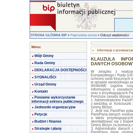
STRONA GŁÓWNA BIP
»
Poprzednia strona
» Odczyt wiadomości
Menu:
Informacje o przetwarz
Wójt Gminy
KLAUZULA INF
Rada Gminy
DANYCH OSOBOW
DEKLARACJA DOSTĘPNOŚCI
W związku z realiza
Europejskiego i Rady (UE
SYGNALIŚCI
ochrony osób fizycznych 
w sprawie swobodnego prz
Urząd Gminy
95/46/WE (ogólne roz
informujemy o zasadach
Kontakt
oraz o przysługujących P
Poniższe zasady stosuje 
Ponowne wykorzystanie
1. Administratorem Pani/
informacji sektora publicznego
z siedzibą: ul. Kościuszk
Jednostki organizacyjne
Gminy Bliżyn.
2. Jeśli ma Pani/Pan pyt
Petycje
Pani/Pana danych osobow
a także przysługujący
Budżet i finanse
skontaktować się z Insp
Gminy Bliżyn za pomocą nr
Strategie i plany
3. Administrator danych
Pani/Pana dane osobow