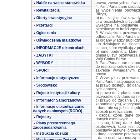
Nabór na wolne stanowiska
prawa, zawartych umów or
4. Pani/Pana dane osobow
Rewitalizacja
a) wypełnienia obowią
Bliżyn;
Oferty inwestycyjne
b) realizacji umów zawart
c) w pozostałych przypa
Przetargi
wyłącznie na podstawie 
określonym w treści zgody
Ogłoszenia
5. W związku z przetwar
odbiorcami Pani/Pana da
Oświadczenia majątkowe
a) organy władzy publicz
lub działające na zlece
INFORMACJE o kontrolach
celach, które wynikają z
b) inne podmioty, któr
ZABYTKI
gminą Bliżyn przetwarzaj
Wójt Gminy Bliżyn.
WYBORY
6. Pani/Pana dane osobo
do realizacji celów określ
SPORT
zakresie wymaganym pr
prawa.
Informacje statystyczne
7. W związku z przetwar
Pani/Panu następujące up
Środowisko
a) prawo dostępu do dan
tych danych;
Rejestr instytucji kultury
b) prawo do żądania spr
przypadku gdy dane są ni
Informator Samorządowy
c) prawo do żądania usu
zapomnianym), w przypad
Informacje o przetwarzaniu
- dane nie są już niezbęd
danych osobowych (RODO)
sposób przetwarzane,
- osoba, której dane do
Rejestry
danych osobowych,
Plany przestrzennego
- osoba, której dane do
osobowych, która jest p
zagospodarowania
podstawy prawnej przetwa
Instrukcja obsługi
- dane osobowe przetwar
- dane osobowe muszą by
Międzygminny Związek