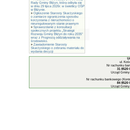
Rady Gminy Bliżyn, która odbyła się
w dniu 29 lipca 2026r. w świetlicy OSP
w Bliżynie.
»
Ogłoszenie Starosty Skarżyskiego
o zamiarze ograniczenia sposobu
korzystania z nieruchomości o
nieuregulowanym stanie prawnym
»
Sprawozdanie z konsultacji
społecznych projektu „Strategii
Rozwoju Gminy Bliżyn do roku 2035”
wraz z Prognozą oddziaływania na
środowisko.
»
Zawiadomienie Starosty
Skarżyskiego o zebraniu materiału do
wydania decyzji
U
ul. Koś
Nr rachunku ban
31 8520 
Urząd Gminy 
Nr rachunku bankowego (Konto
84 8520 
Urząd Gminy 