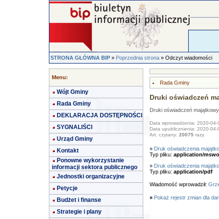
STRONA GŁÓWNA BIP
»
Poprzednia strona
» Odczyt wiadomości
Menu:
Rada Gminy
Wójt Gminy
Druki oświadczeń m
Rada Gminy
Druki oświadczeń majątkow
DEKLARACJA DOSTĘPNOŚCI
Data wprowadzenia: 2020-04-
SYGNALIŚCI
Data upublicznienia: 2020-04-
Art. czytany:
20075
razy
Urząd Gminy
»
Druk oświadczenia majątko
Kontakt
Typ pliku:
application/mswo
Ponowne wykorzystanie
»
Druk oświadczenia majątko
informacji sektora publicznego
Typ pliku:
application/pdf
Jednostki organizacyjne
Wiadomość wprowadził:
Grze
Petycje
»
Pokaż rejestr zmian dla da
Budżet i finanse
Strategie i plany