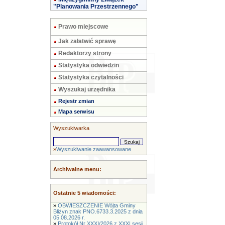
"Planowania Przestrzennego"
Prawo miejscowe
Jak załatwić sprawę
Redaktorzy strony
Statystyka odwiedzin
Statystyka czytalności
Wyszukaj urzędnika
Rejestr zmian
Mapa serwisu
Wyszukiwarka
»
Wyszukiwanie zaawansowane
Archiwalne menu:
Ostatnie 5 wiadomości:
»
OBWIESZCZENIE Wójta Gminy
Bliżyn znak PNO.6733.3.2025 z dnia
05.08.2026 r.
»
Protokół Nr XXXI/2026 z XXXI sesji