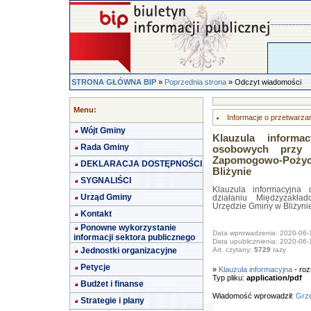
STRONA GŁÓWNA BIP
»
Poprzednia strona
» Odczyt wiadomości
Menu:
Informacje o przetwarz
Wójt Gminy
Klauzula informa
Rada Gminy
osobowych przy d
Zapomogowo-Poży
DEKLARACJA DOSTĘPNOŚCI
Bliżynie
SYGNALIŚCI
Klauzula informacyjna
Urząd Gminy
działaniu Międzyzakł
Urzędzie Gminy w Bliżyni
Kontakt
Ponowne wykorzystanie
Data wprowadzenia: 2020-06-
informacji sektora publicznego
Data upublicznienia: 2020-06-
Jednostki organizacyjne
Art. czytany:
5729
razy
Petycje
»
Klauzula informacyjna
- roz
Typ pliku:
application/pdf
Budżet i finanse
Wiadomość wprowadził:
Grze
Strategie i plany