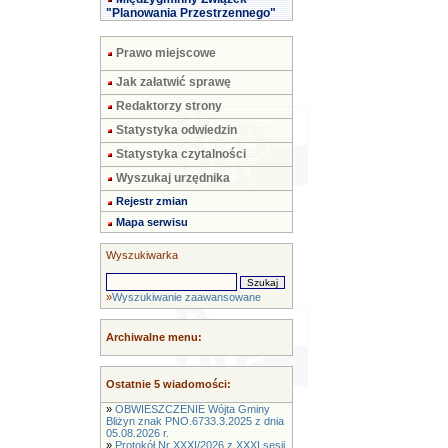
"Planowania Przestrzennego"
Prawo miejscowe
Jak załatwić sprawę
Redaktorzy strony
Statystyka odwiedzin
Statystyka czytalności
Wyszukaj urzędnika
Rejestr zmian
Mapa serwisu
Wyszukiwarka
»
Wyszukiwanie zaawansowane
Archiwalne menu:
Ostatnie 5 wiadomości:
»
OBWIESZCZENIE Wójta Gminy
Bliżyn znak PNO.6733.3.2025 z dnia
05.08.2026 r.
»
Protokół Nr XXXI/2026 z XXXI sesji