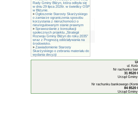
Rady Gminy Bliżyn, która odbyła się
w dniu 29 lipca 2026r. w świetlicy OSP
w Bliżynie.
»
Ogłoszenie Starosty Skarżyskiego
o zamiarze ograniczenia sposobu
korzystania z nieruchomości o
nieuregulowanym stanie prawnym
»
Sprawozdanie z konsultacji
społecznych projektu „Strategii
Rozwoju Gminy Bliżyn do roku 2035”
wraz z Prognozą oddziaływania na
środowisko.
»
Zawiadomienie Starosty
Skarżyskiego o zebraniu materiału do
wydania decyzji
U
ul. Koś
Nr rachunku ban
31 8520 
Urząd Gminy 
Nr rachunku bankowego (Konto
84 8520 
Urząd Gminy 