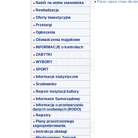
»
Pokaż rejestr zmian dla da
Nabór na wolne stanowiska
Rewitalizacja
Oferty inwestycyjne
Przetargi
Ogłoszenia
Oświadczenia majątkowe
INFORMACJE o kontrolach
ZABYTKI
WYBORY
SPORT
Informacje statystyczne
Środowisko
Rejestr instytucji kultury
Informator Samorządowy
Informacje o przetwarzaniu
danych osobowych (RODO)
Rejestry
Plany przestrzennego
zagospodarowania
Instrukcja obsługi
Międzygminny Związek