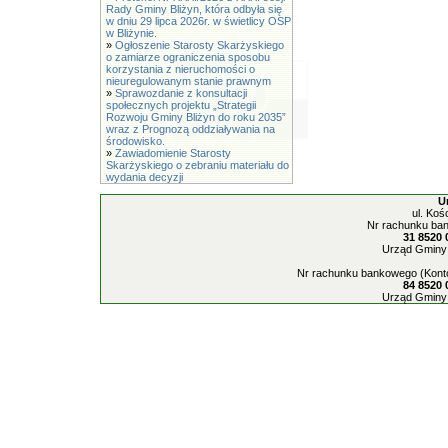
Rady Gminy Bliżyn, która odbyła się
w dniu 29 lipca 2026r. w świetlicy OSP
w Bliżynie.
»
Ogłoszenie Starosty Skarżyskiego
o zamiarze ograniczenia sposobu
korzystania z nieruchomości o
nieuregulowanym stanie prawnym
»
Sprawozdanie z konsultacji
społecznych projektu „Strategii
Rozwoju Gminy Bliżyn do roku 2035”
wraz z Prognozą oddziaływania na
środowisko.
»
Zawiadomienie Starosty
Skarżyskiego o zebraniu materiału do
wydania decyzji
U
ul. Koś
Nr rachunku ban
31 8520 
Urząd Gminy 
Nr rachunku bankowego (Konto
84 8520 
Urząd Gminy 