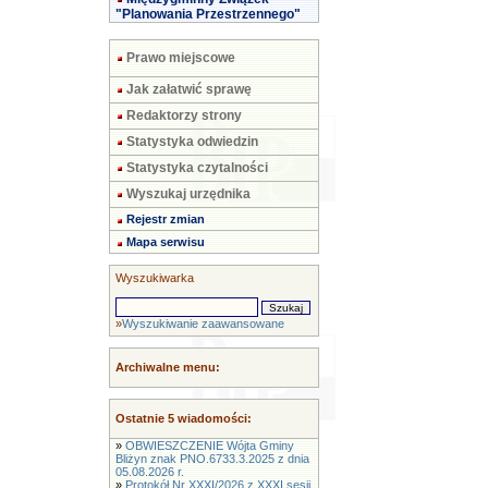
"Planowania Przestrzennego"
Prawo miejscowe
Jak załatwić sprawę
Redaktorzy strony
Statystyka odwiedzin
Statystyka czytalności
Wyszukaj urzędnika
Rejestr zmian
Mapa serwisu
Wyszukiwarka
»
Wyszukiwanie zaawansowane
Archiwalne menu:
Ostatnie 5 wiadomości:
»
OBWIESZCZENIE Wójta Gminy
Bliżyn znak PNO.6733.3.2025 z dnia
05.08.2026 r.
»
Protokół Nr XXXI/2026 z XXXI sesji