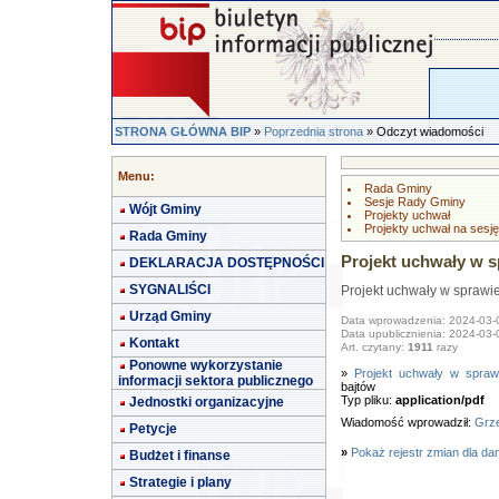
STRONA GŁÓWNA BIP
»
Poprzednia strona
» Odczyt wiadomości
Menu:
Rada Gminy
Sesje Rady Gminy
Wójt Gminy
Projekty uchwał
Projekty uchwał na sesję
Rada Gminy
Projekt uchwały w s
DEKLARACJA DOSTĘPNOŚCI
SYGNALIŚCI
Projekt uchwały w sprawi
Urząd Gminy
Data wprowadzenia: 2024-03-
Data upublicznienia: 2024-03-
Kontakt
Art. czytany:
1911
razy
Ponowne wykorzystanie
»
Projekt uchwały w spraw
informacji sektora publicznego
bajtów
Typ pliku:
application/pdf
Jednostki organizacyjne
Wiadomość wprowadził:
Grze
Petycje
»
Pokaż rejestr zmian dla da
Budżet i finanse
Strategie i plany