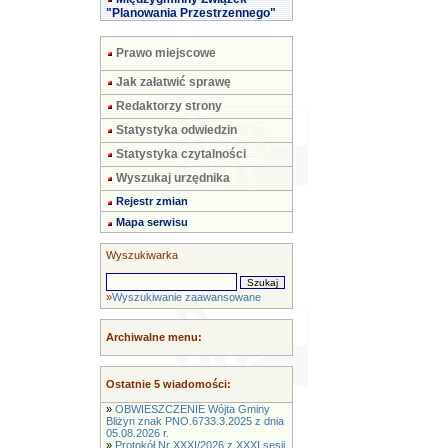
"Planowania Przestrzennego"
Prawo miejscowe
Jak załatwić sprawę
Redaktorzy strony
Statystyka odwiedzin
Statystyka czytalności
Wyszukaj urzędnika
Rejestr zmian
Mapa serwisu
Wyszukiwarka
»
Wyszukiwanie zaawansowane
Archiwalne menu:
Ostatnie 5 wiadomości:
»
OBWIESZCZENIE Wójta Gminy
Bliżyn znak PNO.6733.3.2025 z dnia
05.08.2026 r.
»
Protokół Nr XXXI/2026 z XXXI sesji