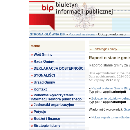
STRONA GŁÓWNA BIP
»
Poprzednia strona
» Odczyt wiadomości
Menu:
Strategie i plany
Wójt Gminy
Raport o stanie gmi
Rada Gminy
Raport o stanie gminy za 
DEKLARACJA DOSTĘPNOŚCI
Data wprowadzenia: 2024-05-
SYGNALIŚCI
Data upublicznienia: 2024-05-
Art. czytany:
2247
razy
Urząd Gminy
»
Raport o stanie Gminy Bliż
Kontakt
Typ pliku:
application/pdf
Ponowne wykorzystanie
»
Zgłoszenie udziału w debac
informacji sektora publicznego
Typ pliku:
application/pdf
Jednostki organizacyjne
Wiadomość wprowadził:
Grze
Petycje
»
Pokaż rejestr zmian dla da
Budżet i finanse
Strategie i plany