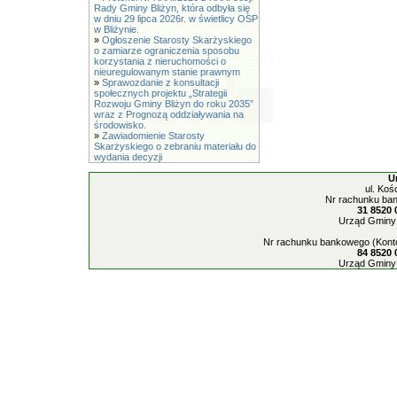
Rady Gminy Bliżyn, która odbyła się
w dniu 29 lipca 2026r. w świetlicy OSP
w Bliżynie.
»
Ogłoszenie Starosty Skarżyskiego
o zamiarze ograniczenia sposobu
korzystania z nieruchomości o
nieuregulowanym stanie prawnym
»
Sprawozdanie z konsultacji
społecznych projektu „Strategii
Rozwoju Gminy Bliżyn do roku 2035”
wraz z Prognozą oddziaływania na
środowisko.
»
Zawiadomienie Starosty
Skarżyskiego o zebraniu materiału do
wydania decyzji
U
ul. Koś
Nr rachunku ban
31 8520 
Urząd Gminy 
Nr rachunku bankowego (Konto
84 8520 
Urząd Gminy 