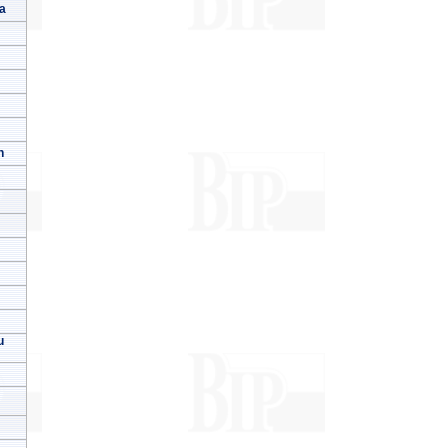
a
h
u