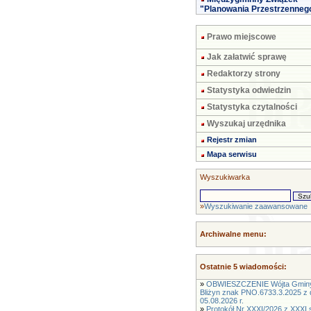
"Planowania Przestrzenneg
Prawo miejscowe
Jak załatwić sprawę
Redaktorzy strony
Statystyka odwiedzin
Statystyka czytalności
Wyszukaj urzędnika
Rejestr zmian
Mapa serwisu
Wyszukiwarka
»
Wyszukiwanie zaawansowane
Archiwalne menu:
Ostatnie 5 wiadomości:
»
OBWIESZCZENIE Wójta Gmin
Bliżyn znak PNO.6733.3.2025 z 
05.08.2026 r.
»
Protokół Nr XXXI/2026 z XXXI s