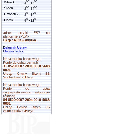
00
00
Wtorek
8
-12
00
00
Środa
8
-14
00
00
Czwartek
8
-12
00
00
Piątek
8
-12
adres skrytki ESP na
platformie ePUAP:
/1cqce463n2/skrytka
Dziennik Ustaw
Monitor Polski
Nr rachunku bankowego:
Konto do opłat różnych
31 8520 0007 2001 0010 5688
0001
Urząd Gminy Bliżyn BS
Suchedniów o/Bliżyn
Nr rachunku bankowego:
Konto do opłat
zagospodarowanie odpadami
(śmieci)
84 8520 0007 2004 0010 5688
0061
Urząd Gminy Bliżyn BS
Suchedniów o/Bliżyn