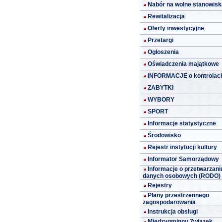
Nabór na wolne stanowisk
Rewitalizacja
Oferty inwestycyjne
Przetargi
Ogłoszenia
Oświadczenia majątkowe
INFORMACJE o kontrolac
ZABYTKI
WYBORY
SPORT
Informacje statystyczne
Środowisko
Rejestr instytucji kultury
Informator Samorządowy
Informacje o przetwarzani
danych osobowych (RODO)
Rejestry
Plany przestrzennego
zagospodarowania
Instrukcja obsługi
Międzygminny Związek