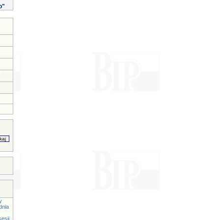
o"
y
dnia
esji