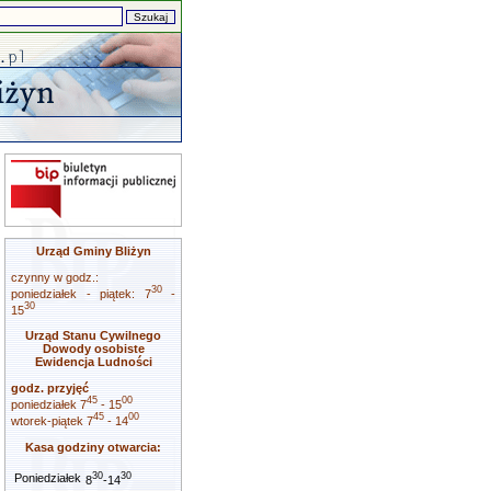
Urząd Gminy Bliżyn
czynny w godz.:
30
poniedziałek - piątek: 7
-
30
15
Urząd Stanu Cywilnego
Dowody osobiste
Ewidencja Ludności
godz. przyjęć
45
00
poniedziałek 7
- 15
45
00
wtorek-piątek 7
- 14
Kasa godziny otwarcia:
30
30
Poniedziałek
8
-14