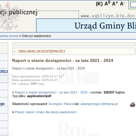
0
+
-
(K)
A
A
A
ednia strona
» Odczyt wiadomości
DEKLARACJA DOSTĘPNOŚCI
Raport o stanie dostępności - za lata 2021 - 2024
Raport o stanie dostępności - za lata 2021 - 2024
OŚCI
57
Data wprowadzenia: 2025-01-27 11
Data upublicznienia: 2025-01-27
Art. czytany:
1907
razy
»
Raport o stanie dostępności - za lata 2021 - 2024
- rozmiar:
150337
bajtów
Typ pliku:
application/pdf
ego
Wiadomość wprowadził:
Grzegorz Patura
lub:
adamgrzegorz@interia.pl
»
Pokaż rejestr zmian dla danej wiadomości