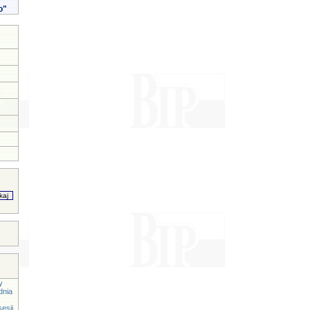
o"
y
dnia
esji