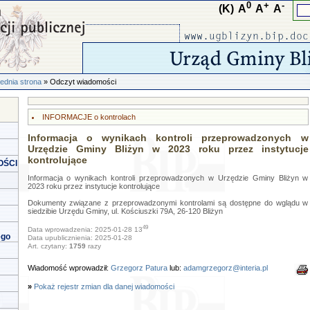
0
+
-
(K)
A
A
A
ednia strona
» Odczyt wiadomości
INFORMACJE o kontrolach
Informacja o wynikach kontroli przeprowadzonych w
Urzędzie Gminy Bliżyn w 2023 roku przez instytucje
kontrolujące
OŚCI
Informacja o wynikach kontroli przeprowadzonych w Urzędzie Gminy Bliżyn w
2023 roku przez instytucje kontrolujące
Dokumenty związane z przeprowadzonymi kontrolami są dostępne do wglądu w
siedzibie Urzędu Gminy, ul. Kościuszki 79A, 26-120 Bliżyn
49
Data wprowadzenia: 2025-01-28 13
ego
Data upublicznienia: 2025-01-28
Art. czytany:
1759
razy
Wiadomość wprowadził:
Grzegorz Patura
lub:
adamgrzegorz@interia.pl
»
Pokaż rejestr zmian dla danej wiadomości