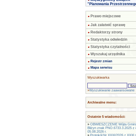
"Planowania Przestrzenneg
Prawo miejscowe
Jak załatwić sprawę
Redaktorzy strony
Statystyka odwiedzin
Statystyka czytalności
Wyszukaj urzędnika
Rejestr zmian
Mapa serwisu
Wyszukiwarka
»
Wyszukiwanie zaawansowane
Archiwalne menu:
Ostatnie 5 wiadomości:
»
OBWIESZCZENIE Wójta Gmin
Bliżyn znak PNO.6733.3.2025 z 
05.08.2026 r.
»
Protokół Nr XXXI/2026 z XXXI s