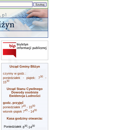
Urząd Gminy Bliżyn
czynny w godz.:
30
poniedziałek - piątek: 7
-
30
15
Urząd Stanu Cywilnego
Dowody osobiste
Ewidencja Ludności
godz. przyjęć
45
00
poniedziałek 7
- 15
45
00
wtorek-piątek 7
- 14
Kasa godziny otwarcia:
30
30
Poniedziałek
8
-14