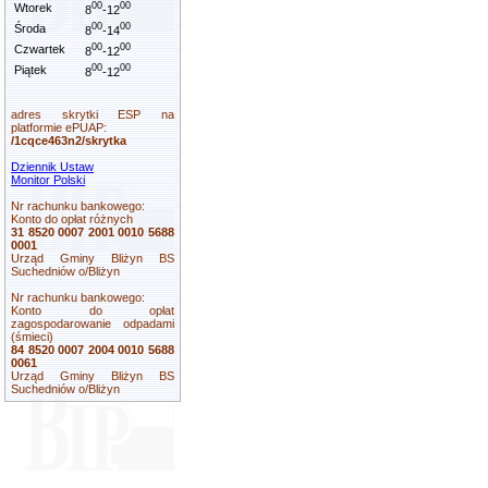
00
00
Wtorek
8
-12
00
00
Środa
8
-14
00
00
Czwartek
8
-12
00
00
Piątek
8
-12
adres skrytki ESP na
platformie ePUAP:
/1cqce463n2/skrytka
Dziennik Ustaw
Monitor Polski
Nr rachunku bankowego:
Konto do opłat różnych
31 8520 0007 2001 0010 5688
0001
Urząd Gminy Bliżyn BS
Suchedniów o/Bliżyn
Nr rachunku bankowego:
Konto do opłat
zagospodarowanie odpadami
(śmieci)
84 8520 0007 2004 0010 5688
0061
Urząd Gminy Bliżyn BS
Suchedniów o/Bliżyn