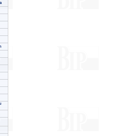
a
h
u