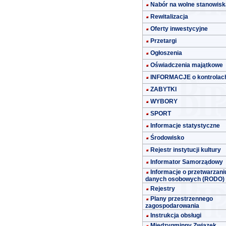
Nabór na wolne stanowisk
Rewitalizacja
Oferty inwestycyjne
Przetargi
Ogłoszenia
Oświadczenia majątkowe
INFORMACJE o kontrolac
ZABYTKI
WYBORY
SPORT
Informacje statystyczne
Środowisko
Rejestr instytucji kultury
Informator Samorządowy
Informacje o przetwarzani
danych osobowych (RODO)
Rejestry
Plany przestrzennego
zagospodarowania
Instrukcja obsługi
Międzygminny Związek