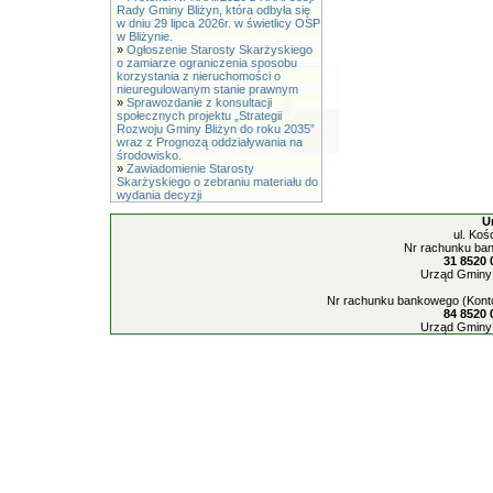
Rady Gminy Bliżyn, która odbyła się
w dniu 29 lipca 2026r. w świetlicy OSP
w Bliżynie.
»
Ogłoszenie Starosty Skarżyskiego
o zamiarze ograniczenia sposobu
korzystania z nieruchomości o
nieuregulowanym stanie prawnym
»
Sprawozdanie z konsultacji
społecznych projektu „Strategii
Rozwoju Gminy Bliżyn do roku 2035”
wraz z Prognozą oddziaływania na
środowisko.
»
Zawiadomienie Starosty
Skarżyskiego o zebraniu materiału do
wydania decyzji
U
ul. Koś
Nr rachunku ban
31 8520 
Urząd Gminy 
Nr rachunku bankowego (Konto
84 8520 
Urząd Gminy 