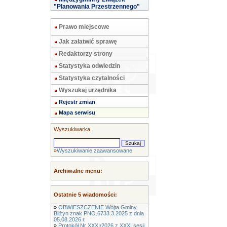
"Planowania Przestrzennego"
Prawo miejscowe
Jak załatwić sprawę
Redaktorzy strony
Statystyka odwiedzin
Statystyka czytalności
Wyszukaj urzędnika
Rejestr zmian
Mapa serwisu
Wyszukiwarka
»
Wyszukiwanie zaawansowane
Archiwalne menu:
Ostatnie 5 wiadomości:
»
OBWIESZCZENIE Wójta Gminy
Bliżyn znak PNO.6733.3.2025 z dnia
05.08.2026 r.
»
Protokół Nr XXXI/2026 z XXXI sesji