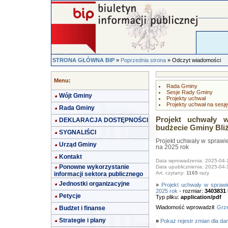
STRONA GŁÓWNA BIP
»
Poprzednia strona
» Odczyt wiadomości
Menu:
Rada Gminy
Sesje Rady Gminy
Wójt Gminy
Projekty uchwał
Projekty uchwał na sesję
Rada Gminy
Projekt uchwały 
DEKLARACJA DOSTĘPNOŚCI
budżecie Gminy Bliż
SYGNALIŚCI
Projekt uchwały w spraw
Urząd Gminy
na 2025 rok
Kontakt
Data wprowadzenia: 2025-04-
Ponowne wykorzystanie
Data upublicznienia: 2025-04-
Art. czytany:
1165
razy
informacji sektora publicznego
Jednostki organizacyjne
»
Projekt uchwały w spraw
2025 rok
- rozmiar:
3403831
Petycje
Typ pliku:
application/pdf
Wiadomość wprowadził:
Grze
Budżet i finanse
Strategie i plany
»
Pokaż rejestr zmian dla da