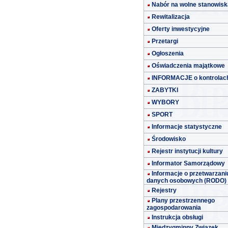
Nabór na wolne stanowisk
Rewitalizacja
Oferty inwestycyjne
Przetargi
Ogłoszenia
Oświadczenia majątkowe
INFORMACJE o kontrolac
ZABYTKI
WYBORY
SPORT
Informacje statystyczne
Środowisko
Rejestr instytucji kultury
Informator Samorządowy
Informacje o przetwarzani
danych osobowych (RODO)
Rejestry
Plany przestrzennego
zagospodarowania
Instrukcja obsługi
Międzygminny Związek