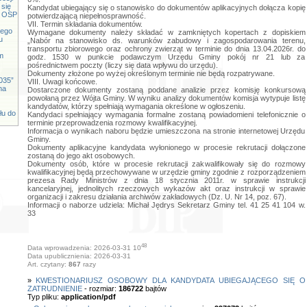
 się
Kandydat ubiegający się o stanowisko do dokumentów aplikacyjnych dołącza kopię
cy OSP
potwierdzającą niepełnosprawność.
VII. Termin składania dokumentów.
iego
Wymagane dokumenty należy składać w zamkniętych kopertach z dopiskiem
u
„Nabór na stanowisko ds. warunków zabudowy i zagospodarowania terenu,
transportu zbiorowego oraz ochrony zwierząt w terminie do dnia 13.04.2026r. do
m
godz. 1530 w punkcie podawczym Urzędu Gminy pokój nr 21 lub za
pośrednictwem poczty (liczy się data wpływu do urzędu).
Dokumenty złożone po wyżej określonym terminie nie będą rozpatrywane.
035”
VIII. Uwagi końcowe.
na
Dostarczone dokumenty zostaną poddane analizie przez komisję konkursową
powołaną przez Wójta Gminy. W wyniku analizy dokumentów komisja wytypuje listę
kandydatów, którzy spełniają wymagania określone w ogłoszeniu.
łu do
Kandydaci spełniający wymagania formalne zostaną powiadomieni telefonicznie o
terminie przeprowadzenia rozmowy kwalifikacyjnej.
Informacja o wynikach naboru będzie umieszczona na stronie internetowej Urzędu
Gminy.
Dokumenty aplikacyjne kandydata wyłonionego w procesie rekrutacji dołączone
zostaną do jego akt osobowych.
Dokumenty osób, które w procesie rekrutacji zakwalifikowały się do rozmowy
kwalifikacyjnej będą przechowywane w urzędzie gminy zgodnie z rozporządzeniem
prezesa Rady Ministrów z dnia 18 stycznia 2011r. w sprawie instrukcji
kancelaryjnej, jednolitych rzeczowych wykazów akt oraz instrukcji w sprawie
organizacji i zakresu działania archiwów zakładowych (Dz. U. Nr 14, poz. 67).
Informacji o naborze udziela: Michał Jędrys Sekretarz Gminy tel. 41 25 41 104 w.
33
48
Data wprowadzenia: 2026-03-31 10
Data upublicznienia: 2026-03-31
Art. czytany:
867
razy
»
KWESTIONARIUSZ OSOBOWY DLA KANDYDATA UBIEGAJĄCEGO SIĘ O
ZATRUDNIENIE
- rozmiar:
186722
bajtów
Typ pliku:
application/pdf