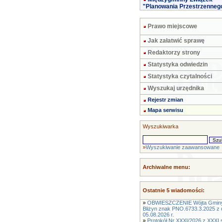
"Planowania Przestrzenneg
Prawo miejscowe
Jak załatwić sprawę
Redaktorzy strony
Statystyka odwiedzin
Statystyka czytalności
Wyszukaj urzędnika
Rejestr zmian
Mapa serwisu
Wyszukiwarka
»
Wyszukiwanie zaawansowane
Archiwalne menu:
Ostatnie 5 wiadomości:
»
OBWIESZCZENIE Wójta Gmin
Bliżyn znak PNO.6733.3.2025 z 
05.08.2026 r.
»
Protokół Nr XXXI/2026 z XXXI s