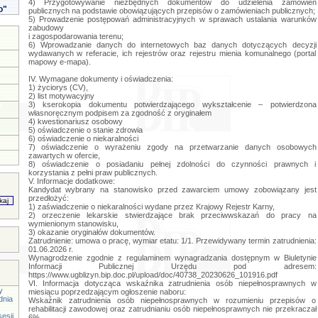
4) Przygotowywanie niezbędnych dokumentów do udzielenia zamówień
o"
publicznych na podstawie obowiązujących przepisów o zamówieniach publicznych;
5) Prowadzenie postępowań administracyjnych w sprawach ustalania warunków
zabudowy
i zagospodarowania terenu;
6) Wprowadzanie danych do internetowych baz danych dotyczących decyzji
wydawanych w referacie, ich rejestrów oraz rejestru mienia komunalnego (portal
mapowy e-mapa).
IV. Wymagane dokumenty i oświadczenia:
1) życiorys (CV),
2) list motywacyjny
3) kserokopia dokumentu potwierdzającego wykształcenie – potwierdzona
własnoręcznym podpisem za zgodność z oryginałem
4) kwestionariusz osobowy
5) oświadczenie o stanie zdrowia
6) oświadczenie o niekaralności
7) oświadczenie o wyrażeniu zgody na przetwarzanie danych osobowych
zawartych w ofercie,
8) oświadczenie o posiadaniu pełnej zdolności do czynności prawnych i
korzystania z pełni praw publicznych.
V. Informacje dodatkowe:
Kandydat wybrany na stanowisko przed zawarciem umowy zobowiązany jest
przedłożyć:
1) zaświadczenie o niekaralności wydane przez Krajowy Rejestr Karny,
2) orzeczenie lekarskie stwierdzające brak przeciwwskazań do pracy na
wymienionym stanowisku,
3) okazanie oryginałów dokumentów.
Zatrudnienie: umowa o pracę, wymiar etatu: 1/1. Przewidywany termin zatrudnienia:
01.06.2026 r.
Wynagrodzenie zgodnie z regulaminem wynagradzania dostępnym w Biuletynie
Informacji Publicznej Urzędu pod adresem:
https://www.ugblizyn.bip.doc.pl/upload/doc/40738_20230626_101916.pdf
VI. Informacja dotycząca wskaźnika zatrudnienia osób niepełnosprawnych w
y
miesiącu poprzedzającym ogłoszenie naboru:
dnia
Wskaźnik zatrudnienia osób niepełnosprawnych w rozumieniu przepisów o
rehabilitacji zawodowej oraz zatrudnianiu osób niepełnosprawnych nie przekraczał
esji
6%.