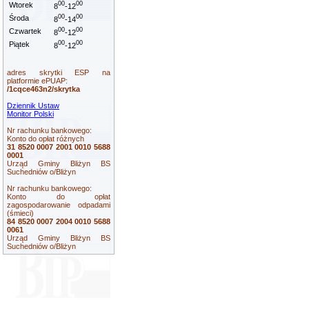
00
00
Wtorek
8
-12
00
00
Środa
8
-14
00
00
Czwartek
8
-12
00
00
Piątek
8
-12
adres skrytki ESP na
platformie ePUAP:
/1cqce463n2/skrytka
Dziennik Ustaw
Monitor Polski
Nr rachunku bankowego:
Konto do opłat różnych
31 8520 0007 2001 0010 5688
0001
Urząd Gminy Bliżyn BS
Suchedniów o/Bliżyn
Nr rachunku bankowego:
Konto do opłat
zagospodarowanie odpadami
(śmieci)
84 8520 0007 2004 0010 5688
0061
Urząd Gminy Bliżyn BS
Suchedniów o/Bliżyn