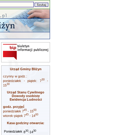
Urząd Gminy Bliżyn
czynny w godz.:
30
poniedziałek - piątek: 7
-
30
15
Urząd Stanu Cywilnego
Dowody osobiste
Ewidencja Ludności
godz. przyjęć
45
00
poniedziałek 7
- 15
45
00
wtorek-piątek 7
- 14
Kasa godziny otwarcia:
30
30
Poniedziałek
8
-14