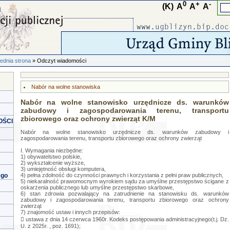
0
+
-
(K)
A
A
A
ednia strona
» Odczyt wiadomości
Nabór na wolne stanowiska
Nabór na wolne stanowisko urzędnicze ds. warunków
zabudowy i zagospodarowania terenu, transportu
zbiorowego oraz ochrony zwierząt K/M
OŚCI
Nabór na wolne stanowisko urzędnicze ds. warunków zabudowy i
zagospodarowania terenu, transportu zbiorowego oraz ochrony zwierząt
I. Wymagania niezbędne:
1) obywatelstwo polskie,
2) wykształcenie wyższe,
3) umiejętność obsługi komputera,
ego
4) pełna zdolność do czynności prawnych i korzystania z pełni praw publicznych,
5) niekaralność prawomocnym wyrokiem sądu za umyślne przestępstwo ścigane z
oskarżenia publicznego lub umyślne przestępstwo skarbowe,
6) stan zdrowia pozwalający na zatrudnienie na stanowisku ds. warunków
zabudowy i zagospodarowania terenu, transportu zbiorowego oraz ochrony
zwierząt
7) znajomość ustaw i innych przepisów:
 ustawa z dnia 14 czerwca 1960r. Kodeks postępowania administracyjnego(t.j. Dz.
U. z 2025r. , poz. 1691);