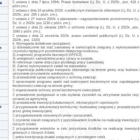
 ustawa z dnia 7 lipca 1994r. Prawo budowlane (t.j. Dz. U. z 2025r., poz. 418 z
a
późn.zm.)
 ustawa z dnia 16 grudnia 2010r. o publicznym transporcie zbiorowym (t.j. Dz. U. z
2025r., poz. 285 z poźn. zm.);
 ustawa z 27 marca 2003r. o planowaniu i zagospodarowaniu przestrzennym (t.j.
Dz. U. z 2025r. poz.1130 z późn. zm.);
 ustawa z dnia 21 sierpnia 1997r. o ochronie zwierząt (t.j. Dz. U. z 2023r., poz.
1580 z późn. zm.);
 ustawa z dnia 11 września 2019r. prawo zamówień publicznych (t.j. Dz. U. z
2024r., poz. 1320)
II. Wymagania dodatkowe (pożądane):
1) doświadczenie lub staż zawodowy w samorządzie związany z wykonywaniem
h
czynności będących przedmiotem niniejszego konkursu,
2) znajomość programów biurowych OFFICE,
3) umiejętność samodzielnej pracy i pracy w zespole,
4) referencje i opinie dotyczące przebiegu pracy zawodowej.
III. Zakres wykonywanych zadań na stanowisku:
1) organizacja publicznego transportu zbiorowego na terenie gminy oraz budowa i
utrzymanie przystanków autobusowych;
2) prowadzenie spraw związanych z ochroną zwierząt:
 opracowanie programu opieki nad zwierzętami bezdomnymi oraz zapobieganie
bezdomności zwierząt na terenie gminy;
 organizowanie ochrony przed bezdomnymi zwierzętami;
 prowadzenie postępowań w celu wydania zezwoleń na utrzymanie pasów rasy
uznanej za agresywną;
3) prowadzenie inwestycji kubaturowych, rekreacyjnych i sportowych:
u
 przygotowanie dokumentacji technicznej i budowalnej związanej z prowadzonymi
przez gminę inwestycjami;
 przygotowywanie stosownych umów i porozumień;
 czynienie starań związanych z pozyskiwaniem środków na realizację inwestycji z
różnych źródeł;
 przygotowanie wniosków w celu pozyskania środków na realizację inwestycji
gminnych z różnych źródeł;
 pełna koordynacja działań związanych z przebiegiem robót.