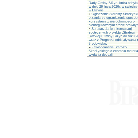
Rady Gminy Bliżyn, która odbyła
w dniu 29 lipca 2026r. w świetli
w Bliżynie.
»
Ogłoszenie Starosty Skarżysk
o zamiarze ograniczenia sposob
korzystania z nieruchomości o
nieuregulowanym stanie prawny
»
Sprawozdanie z konsultacji
społecznych projektu „Strategii
Rozwoju Gminy Bliżyn do roku 2
wraz z Prognozą oddziaływania 
środowisko.
»
Zawiadomienie Starosty
Skarżyskiego o zebraniu materia
wydania decyzji