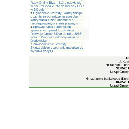
Rady Gminy Bliżyn, która odbyła się
w dniu 29 lipca 2026r. w świetlicy OSP
w Bliżynie.
»
Ogłoszenie Starosty Skarżyskiego
o zamiarze ograniczenia sposobu
korzystania z nieruchomości o
nieuregulowanym stanie prawnym
»
Sprawozdanie z konsultacji
społecznych projektu „Strategii
Rozwoju Gminy Bliżyn do roku 2035”
wraz z Prognozą oddziaływania na
środowisko.
»
Zawiadomienie Starosty
Skarżyskiego o zebraniu materiału do
wydania decyzji
U
ul. Koś
Nr rachunku ban
31 8520 
Urząd Gminy 
Nr rachunku bankowego (Konto
84 8520 
Urząd Gminy 