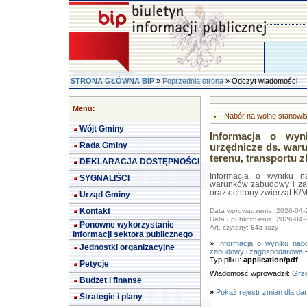
STRONA GŁÓWNA BIP
»
Poprzednia strona
» Odczyt wiadomości
Menu:
Nabór na wolne stanowi
Wójt Gminy
Informacja o wyn
Rada Gminy
urzędnicze ds. wa
terenu, transportu 
DEKLARACJA DOSTĘPNOŚCI
Informacja o wyniku n
SYGNALIŚCI
warunków zabudowy i zag
oraz ochrony zwierząt K/
Urząd Gminy
Kontakt
Data wprowadzenia: 2026-04-
Data upublicznienia: 2026-04-
Ponowne wykorzystanie
Art. czytany:
645
razy
informacji sektora publicznego
»
Informacja o wyniku nab
Jednostki organizacyjne
zabudowy i zagospodarowa
-
Typ pliku:
application/pdf
Petycje
Wiadomość wprowadził:
Grze
Budżet i finanse
»
Pokaż rejestr zmian dla da
Strategie i plany