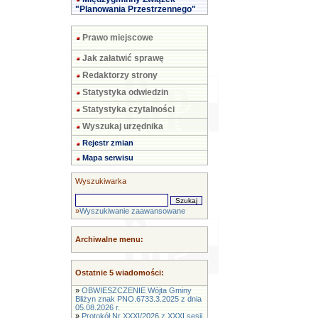
"Planowania Przestrzennego"
Prawo miejscowe
Jak załatwić sprawę
Redaktorzy strony
Statystyka odwiedzin
Statystyka czytalności
Wyszukaj urzędnika
Rejestr zmian
Mapa serwisu
Wyszukiwarka
»
Wyszukiwanie zaawansowane
Archiwalne menu:
Ostatnie 5 wiadomości:
»
OBWIESZCZENIE Wójta Gminy
Bliżyn znak PNO.6733.3.2025 z dnia
05.08.2026 r.
»
Protokół Nr XXXI/2026 z XXXI sesji