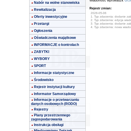
Wiadomość wprowadził:
Grze
Nabór na wolne stanowiska
Rejestr zmian:
Rewitalizacja
2026-05-06
Oferty inwestycyjne
1. Typ zdarzenia: dodanie załą
2. Typ zdarzenia: edycja wia
Przetargi
3. Typ zdarzenia: dodanie załą
4. Typ zdarzenia: nowa wiad
Ogłoszenia
Oświadczenia majątkowe
INFORMACJE o kontrolach
ZABYTKI
WYBORY
SPORT
Informacje statystyczne
Środowisko
Rejestr instytucji kultury
Informator Samorządowy
Informacje o przetwarzaniu
danych osobowych (RODO)
Rejestry
Plany przestrzennego
zagospodarowania
Instrukcja obsługi
Międzygminny Związek