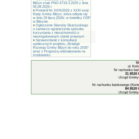
Bliżyn znak PNO.6733.3.2025 z dnia
05.08.2026 r.
»
Protokół Nr XXXI/2026 z XXXI sesji
Rady Gminy Bliżyn, która odbyła się
w dniu 29 lipca 2026r. w świetlicy OSP
w Bliżynie.
»
Ogłoszenie Starosty Skarżyskiego
o zamiarze ograniczenia sposobu
korzystania z nieruchomości o
nieuregulowanym stanie prawnym
»
Sprawozdanie z konsultacji
społecznych projektu „Strategii
Rozwoju Gminy Bliżyn do roku 2035”
wraz z Prognozą oddziaływania na
środowisko.
U
ul. Koś
Nr rachunku ban
31 8520 
Urząd Gminy 
Nr rachunku bankowego (Konto
84 8520 
Urząd Gminy 