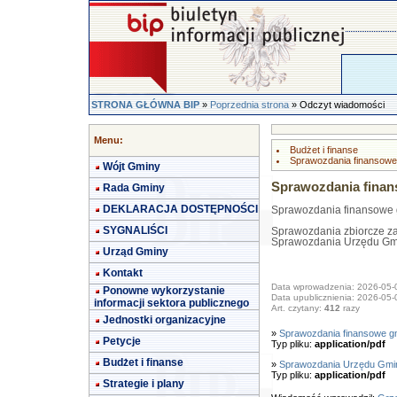
STRONA GŁÓWNA BIP
»
Poprzednia strona
» Odczyt wiadomości
Menu:
Budżet i finanse
Sprawozdania finansowe
Wójt Gminy
Sprawozdania finan
Rada Gminy
DEKLARACJA DOSTĘPNOŚCI
Sprawozdania finansowe g
SYGNALIŚCI
Sprawozdania zbiorcze za
Sprawozdania Urzędu Gmi
Urząd Gminy
Kontakt
Data wprowadzenia: 2026-05-
Ponowne wykorzystanie
Data upublicznienia: 2026-05-
informacji sektora publicznego
Art. czytany:
412
razy
Jednostki organizacyjne
»
Sprawozdania finansowe gm
Petycje
Typ pliku:
application/pdf
Budżet i finanse
»
Sprawozdania Urzędu Gmin
Typ pliku:
application/pdf
Strategie i plany