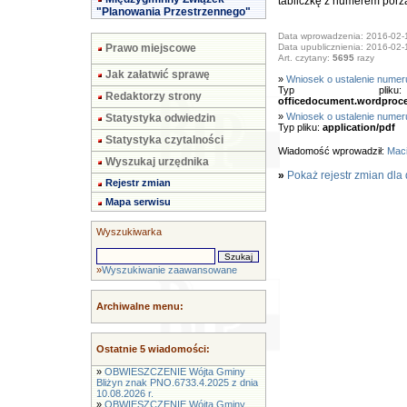
tabliczkę z numerem porz
"Planowania Przestrzennego"
Data wprowadzenia: 2016-02-
Prawo miejscowe
Data upublicznienia: 2016-02-
Art. czytany:
5695
razy
Jak załatwić sprawę
»
Wniosek o ustalenie nume
Typ pl
Redaktorzy strony
officedocument.wordproc
»
Wniosek o ustalenie nume
Statystyka odwiedzin
Typ pliku:
application/pdf
Statystyka czytalności
Wiadomość wprowadził:
Maci
Wyszukaj urzędnika
»
Pokaż rejestr zmian dla
Rejestr zmian
Mapa serwisu
Wyszukiwarka
»
Wyszukiwanie zaawansowane
Archiwalne menu:
Ostatnie 5 wiadomości:
»
OBWIESZCZENIE Wójta Gminy
Bliżyn znak PNO.6733.4.2025 z dnia
10.08.2026 r.
»
OBWIESZCZENIE Wójta Gminy