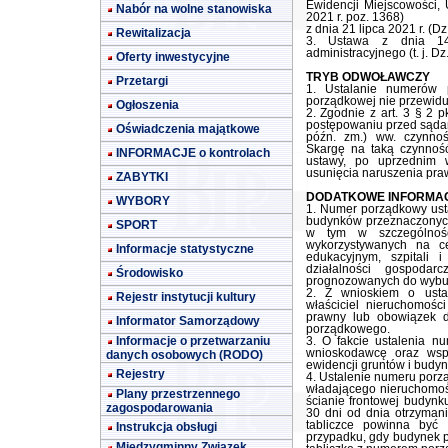
Ewidencji Miejscowości, 
Nabór na wolne stanowiska
2021 r. poz. 1368)
z dnia 21 lipca 2021 r. (Dz
Rewitalizacja
3. Ustawa z dnia 14
administracyjnego (t. j. Dz
Oferty inwestycyjne
TRYB ODWOŁAWCZY
Przetargi
1. Ustalanie numerów p
porządkowej nie przewidu
Ogłoszenia
2. Zgodnie z art. 3 § 2 
postępowaniu przed sądami
Oświadczenia majątkowe
późn. zm.) ww. czynnoś
Skargę na taką czynność
INFORMACJE o kontrolach
ustawy, po uprzednim 
usunięcia naruszenia pra
ZABYTKI
DODATKOWE INFORMA
WYBORY
1. Numer porządkowy ust
budynków przeznaczonych
SPORT
w tym w szczególnośc
wykorzystywanych na cel
Informacje statystyczne
edukacyjnym, szpitali 
działalności gospoda
Środowisko
prognozowanych do wybu
2. Z wnioskiem o usta
Rejestr instytucji kultury
właściciel nieruchomośc
prawny lub obowiązek d
Informator Samorządowy
porządkowego.
Informacje o przetwarzaniu
3. O fakcie ustalenia 
wnioskodawcę oraz wspó
danych osobowych (RODO)
ewidencji gruntów i budy
Rejestry
4. Ustalenie numeru porz
władającego nieruchomoś
Plany przestrzennego
ścianie frontowej budyn
zagospodarowania
30 dni od dnia otrzyman
tabliczce powinna być
Instrukcja obsługi
przypadku, gdy budynek p
Międzygminny Związek