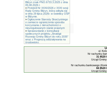
Bliżyn znak PNO.6733.3.2025 z dnia
05.08.2026 r.
»
Protokół Nr XXXI/2026 z XXXI sesji
Rady Gminy Bliżyn, która odbyła się
w dniu 29 lipca 2026r. w świetlicy OSP
w Bliżynie.
»
Ogłoszenie Starosty Skarżyskiego
o zamiarze ograniczenia sposobu
korzystania z nieruchomości o
nieuregulowanym stanie prawnym
»
Sprawozdanie z konsultacji
społecznych projektu „Strategii
Rozwoju Gminy Bliżyn do roku 2035”
wraz z Prognozą oddziaływania na
środowisko.
U
ul. Koś
Nr rachunku ban
31 8520 
Urząd Gminy 
Nr rachunku bankowego (Konto
84 8520 
Urząd Gminy 