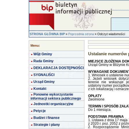
STRONA GŁÓWNA BIP
»
Poprzednia strona
» Odczyt wiadomości
Menu:
Ustalanie numerów
Wójt Gminy
Rada Gminy
MIEJSCE ZŁOŻENIA D
Urząd Gminy w Bliżynie Ko
DEKLARACJA DOSTĘPNOŚCI
WYMAGANE DOKUMEN
SYGNALIŚCI
1. Wniosek o ustalenie 
2. Jeżeli wniosek dotyc
Urząd Gminy
terenie nie wskazuje j
ustalony numer porządkow
Kontakt
z ich lokalizacją i oznacz
Ponowne wykorzystanie
OPŁATY
informacji sektora publicznego
Zwolnione
Jednostki organizacyjne
TERMIN I SPOSÓB ZAŁA
Do 1 miesiąca.
Petycje
PODSTAWA PRAWNA
Budżet i finanse
1. Ustawa z dnia 17 maja 
z 2020 r. poz. 2052 z późn.
Strategie i plany
2. Rozporządzenie Mini