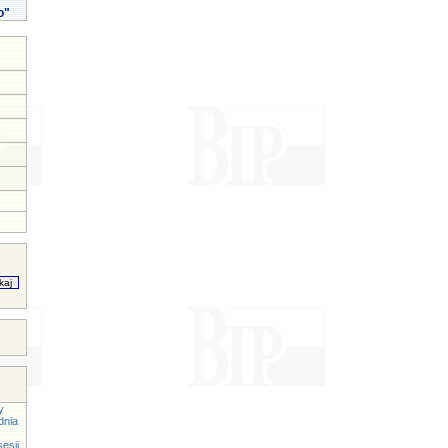
o"
y
dnia
esji