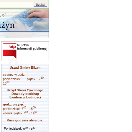
Urząd Gminy Bliżyn
czynny w godz.:
30
poniedziałek - piątek: 7
-
30
15
Urząd Stanu Cywilnego
Dowody osobiste
Ewidencja Ludności
godz. przyjęć
45
00
poniedziałek 7
- 15
45
00
wtorek-piątek 7
- 14
Kasa godziny otwarcia:
30
30
Poniedziałek
8
-14