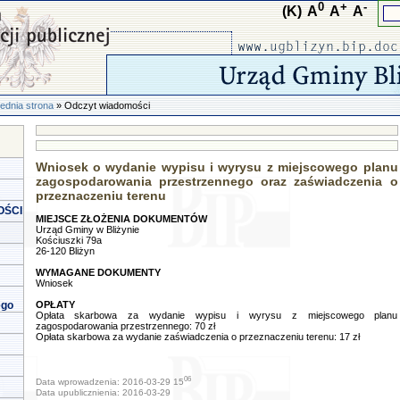
0
+
-
(K)
A
A
A
ednia strona
» Odczyt wiadomości
Wniosek o wydanie wypisu i wyrysu z miejscowego planu
zagospodarowania przestrzennego oraz zaświadczenia o
przeznaczeniu terenu
OŚCI
MIEJSCE ZŁOŻENIA DOKUMENTÓW
Urząd Gminy w Bliżynie
Kościuszki 79a
26-120 Bliżyn
WYMAGANE DOKUMENTY
Wniosek
ego
OPŁATY
Opłata skarbowa za wydanie wypisu i wyrysu z miejscowego planu
zagospodarowania przestrzennego: 70 zł
Opłata skarbowa za wydanie zaświadczenia o przeznaczeniu terenu: 17 zł
06
Data wprowadzenia: 2016-03-29 15
Data upublicznienia: 2016-03-29