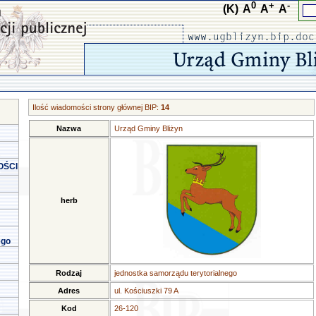
0
+
-
(K)
A
A
A
Ilość wiadomości strony głównej BIP:
14
Nazwa
Urząd Gminy Bliżyn
OŚCI
herb
ego
Rodzaj
jednostka samorządu terytorialnego
Adres
ul. Kościuszki 79 A
Kod
26-120