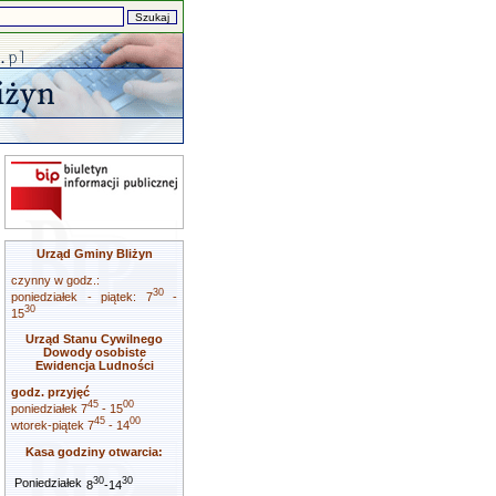
Urząd Gminy Bliżyn
czynny w godz.:
30
poniedziałek - piątek: 7
-
30
15
Urząd Stanu Cywilnego
Dowody osobiste
Ewidencja Ludności
godz. przyjęć
45
00
poniedziałek 7
- 15
45
00
wtorek-piątek 7
- 14
Kasa godziny otwarcia:
30
30
Poniedziałek
8
-14