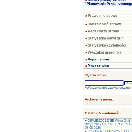
"Planowania Przestrzenneg
Prawo miejscowe
Jak załatwić sprawę
Redaktorzy strony
Statystyka odwiedzin
Statystyka czytalności
Wyszukaj urzędnika
Rejestr zmian
Mapa serwisu
Wyszukiwarka
»
Wyszukiwanie zaawansowane
Archiwalne menu:
Ostatnie 5 wiadomości:
»
OBWIESZCZENIE Wójta Gmin
Bliżyn znak PNO.6733.3.2025 z 
05.08.2026 r.
»
Protokół Nr XXXI/2026 z XXXI s