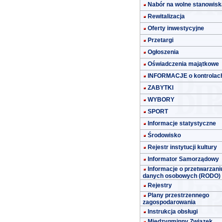
Nabór na wolne stanowisk
Rewitalizacja
Oferty inwestycyjne
Przetargi
Ogłoszenia
Oświadczenia majątkowe
INFORMACJE o kontrolac
ZABYTKI
WYBORY
SPORT
Informacje statystyczne
Środowisko
Rejestr instytucji kultury
Informator Samorządowy
Informacje o przetwarzani
danych osobowych (RODO)
Rejestry
Plany przestrzennego
zagospodarowania
Instrukcja obsługi
Międzygminny Związek