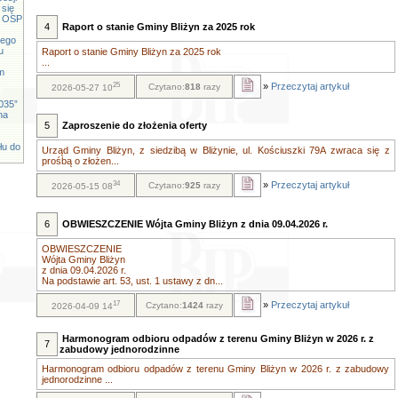
 się
cy OSP
4
Raport o stanie Gminy Bliżyn za 2025 rok
iego
u
Raport o stanie Gminy Bliżyn za 2025 rok
...
m
25
»
Przeczytaj artykuł
Czytano:
818
razy
2026-05-27 10
035”
na
5
Zaproszenie do złożenia oferty
łu do
Urząd Gminy Bliżyn, z siedzibą w Bliżynie, ul. Kościuszki 79A zwraca się z
prośbą o złożen...
34
»
Przeczytaj artykuł
Czytano:
925
razy
2026-05-15 08
6
OBWIESZCZENIE Wójta Gminy Bliżyn z dnia 09.04.2026 r.
OBWIESZCZENIE
Wójta Gminy Bliżyn
z dnia 09.04.2026 r.
Na podstawie art. 53, ust. 1 ustawy z dn...
17
»
Przeczytaj artykuł
Czytano:
1424
razy
2026-04-09 14
Harmonogram odbioru odpadów z terenu Gminy Bliżyn w 2026 r. z
7
zabudowy jednorodzinne
Harmonogram odbioru odpadów z terenu Gminy Bliżyn w 2026 r. z zabudowy
jednorodzinne ...