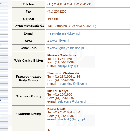
a
Telefon
(41) 2541104 2541172 2541243
Fax
(41) 2541236
Obszar
140 km2
Liczba Mieszkańców
7416 (stan na 30 czerwca 2026 r.)
E-mail
»
sekretariat@blizyn.pl
www
»
www.blizyn.pl
h
www - bip
»
www.ugblizyn.bip.doc.pl
Mariusz Walachnia
Tel: (41) 2541168
Wójt Gminy Bliżyn
Fax: (41) 2541236
e-mail:
wojt@blizyn.pl
Sławomir Młodawski
Przewodniczący
Tel: (41) 2541104 w. 36
Rady Gminy
Fax: (41) 2541236
e-mail:
radagminy@blizyn.pl
Michał Jędrys
Tel: (41) 2541800
Sekretarz Gminy
Fax: (41) 2541236
u
e-mail:
sekretarz@blizyn.pl
Beata Ozan
Tel: (41) 2541104 w. 34
Skarbnik Gminy
Fax: (41) 2541236
e-mail:
skarbnik@blizyn.pl
Tel: