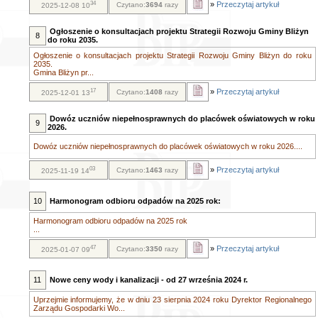
34
»
Przeczytaj artykuł
Czytano:
3694
razy
2025-12-08 10
Ogłoszenie o konsultacjach projektu Strategii Rozwoju Gminy Bliżyn
8
do roku 2035.
Ogłoszenie o konsultacjach projektu Strategii Rozwoju Gminy Bliżyn do roku
2035.
Gmina Bliżyn pr...
17
»
Przeczytaj artykuł
Czytano:
1408
razy
2025-12-01 13
Dowóz uczniów niepełnosprawnych do placówek oświatowych w roku
9
2026.
Dowóz uczniów niepełnosprawnych do placówek oświatowych w roku 2026....
03
»
Przeczytaj artykuł
Czytano:
1463
razy
2025-11-19 14
10
Harmonogram odbioru odpadów na 2025 rok:
Harmonogram odbioru odpadów na 2025 rok
...
47
»
Przeczytaj artykuł
Czytano:
3350
razy
2025-01-07 09
11
Nowe ceny wody i kanalizacji - od 27 września 2024 r.
Uprzejmie informujemy, że w dniu 23 sierpnia 2024 roku Dyrektor Regionalnego
Zarządu Gospodarki Wo...