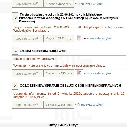
20
»
Przeczytaj artykuł
Czytano:
3472
razy
2024-09-20 14
Taryfa obowiązuje od dnia 20.06.2024 r. - dla Miejskiego
12
Przedsiębiorstwa Wodociągów i Kanalizacji Sp. z o.o. w Skarżysku-
Kamiennej
Taryfa obowiązuje od dnia 20.06.2024 r. - dla Miejskiego Przedsiębiorstwa
Wodociągów i Kanalizac...
05
»
Przeczytaj artykuł
Czytano:
3151
razy
2024-06-17 14
13
Zmiana rachunków bankowych
Zmiana rachunków bankowych.
Wyjaśniamy, że w związku z tym iż opłaty za udostępnianie dany...
44
»
Przeczytaj artykuł
Czytano:
14355
razy
2014-12-04 10
14
OGŁOSZENIE W SPRAWIE OBSŁUGI OSÓB NIEPEŁNOSPRAWNYCH
Uprzejmie informujemy, że od 2 kwietnia 2012r. zgodnie z ustawą z dnia 19
sierpnia 2011r. o język...
12
»
Przeczytaj artykuł
Czytano:
12165
razy
2012-09-04 12
Urząd Gminy Bliżyn