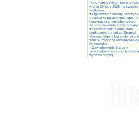
Rady Gminy Bliżyn, która odbyła
w dniu 29 lipca 2026r. w świetli
w Bliżynie.
»
Ogłoszenie Starosty Skarżysk
o zamiarze ograniczenia sposob
korzystania z nieruchomości o
nieuregulowanym stanie prawny
»
Sprawozdanie z konsultacji
społecznych projektu „Strategii
Rozwoju Gminy Bliżyn do roku 2
wraz z Prognozą oddziaływania 
środowisko.
»
Zawiadomienie Starosty
Skarżyskiego o zebraniu materia
wydania decyzji