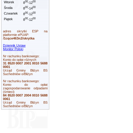
00
00
Wtorek
8
-12
00
00
Środa
8
-14
00
00
Czwartek
8
-12
00
00
Piątek
8
-12
adres skrytki ESP na
platformie ePUAP:
/1cqce463n2/skrytka
Dziennik Ustaw
Monitor Polski
Nr rachunku bankowego:
Konto do opłat różnych
31 8520 0007 2001 0010 5688
0001
Urząd Gminy Bliżyn BS
Suchedniów o/Bliżyn
Nr rachunku bankowego:
Konto do opłat
zagospodarowanie odpadami
(śmieci)
84 8520 0007 2004 0010 5688
0061
Urząd Gminy Bliżyn BS
Suchedniów o/Bliżyn