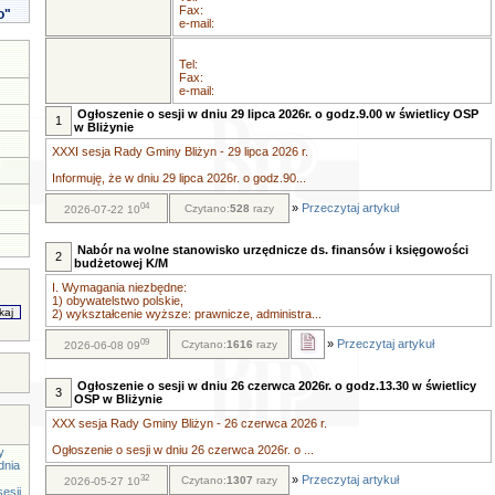
Fax:
o"
e-mail:
Tel:
Fax:
e-mail:
Ogłoszenie o sesji w dniu 29 lipca 2026r. o godz.9.00 w świetlicy OSP
1
w Bliżynie
XXXI sesja Rady Gminy Bliżyn - 29 lipca 2026 r.
Informuję, że w dniu 29 lipca 2026r. o godz.90...
04
»
Przeczytaj artykuł
Czytano:
528
razy
2026-07-22 10
Nabór na wolne stanowisko urzędnicze ds. finansów i księgowości
2
budżetowej K/M
I. Wymagania niezbędne:
1) obywatelstwo polskie,
2) wykształcenie wyższe: prawnicze, administra...
09
»
Przeczytaj artykuł
Czytano:
1616
razy
2026-06-08 09
Ogłoszenie o sesji w dniu 26 czerwca 2026r. o godz.13.30 w świetlicy
3
OSP w Bliżynie
XXX sesja Rady Gminy Bliżyn - 26 czerwca 2026 r.
Ogłoszenie o sesji w dniu 26 czerwca 2026r. o ...
y
dnia
32
»
Przeczytaj artykuł
Czytano:
1307
razy
2026-05-27 10
esji