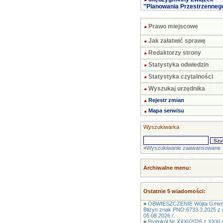
"Planowania Przestrzenneg
Prawo miejscowe
Jak załatwić sprawę
Redaktorzy strony
Statystyka odwiedzin
Statystyka czytalności
Wyszukaj urzędnika
Rejestr zmian
Mapa serwisu
Wyszukiwarka
»
Wyszukiwanie zaawansowane
Archiwalne menu:
Ostatnie 5 wiadomości:
»
OBWIESZCZENIE Wójta Gmin
Bliżyn znak PNO.6733.3.2025 z 
05.08.2026 r.
»
Protokół Nr XXXI/2026 z XXXI s