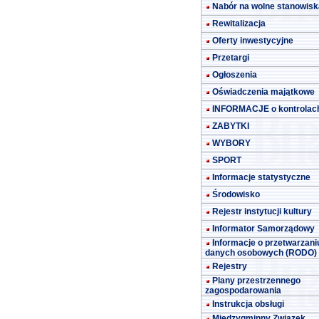
Nabór na wolne stanowisk
Rewitalizacja
Oferty inwestycyjne
Przetargi
Ogłoszenia
Oświadczenia majątkowe
INFORMACJE o kontrolac
ZABYTKI
WYBORY
SPORT
Informacje statystyczne
Środowisko
Rejestr instytucji kultury
Informator Samorządowy
Informacje o przetwarzani
danych osobowych (RODO)
Rejestry
Plany przestrzennego
zagospodarowania
Instrukcja obsługi
Międzygminny Związek