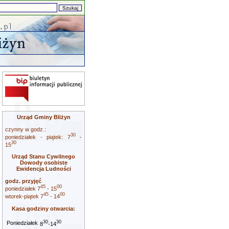
Urząd Gminy Bliżyn
czynny w godz.:
30
poniedziałek - piątek: 7
-
30
15
Urząd Stanu Cywilnego
Dowody osobiste
Ewidencja Ludności
godz. przyjęć
45
00
poniedziałek 7
- 15
45
00
wtorek-piątek 7
- 14
Kasa godziny otwarcia:
30
30
Poniedziałek
8
-14