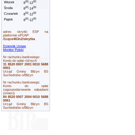
00
00
Wtorek
8
-12
00
00
Środa
8
-14
00
00
Czwartek
8
-12
00
00
Piątek
8
-12
adres skrytki ESP na
platformie ePUAP:
/1cqce463n2/skrytka
Dziennik Ustaw
Monitor Polski
Nr rachunku bankowego:
Konto do opłat różnych
31 8520 0007 2001 0010 5688
0001
Urząd Gminy Bliżyn BS
Suchedniów o/Bliżyn
Nr rachunku bankowego:
Konto do opłat
zagospodarowanie odpadami
(śmieci)
84 8520 0007 2004 0010 5688
0061
Urząd Gminy Bliżyn BS
Suchedniów o/Bliżyn