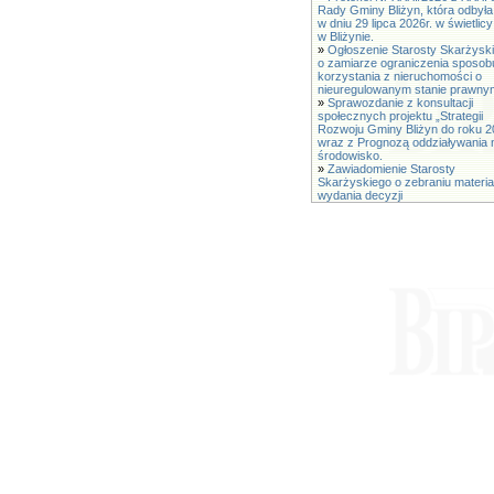
Rady Gminy Bliżyn, która odbyła
w dniu 29 lipca 2026r. w świetli
w Bliżynie.
»
Ogłoszenie Starosty Skarżysk
o zamiarze ograniczenia sposob
korzystania z nieruchomości o
nieuregulowanym stanie prawny
»
Sprawozdanie z konsultacji
społecznych projektu „Strategii
Rozwoju Gminy Bliżyn do roku 2
wraz z Prognozą oddziaływania 
środowisko.
»
Zawiadomienie Starosty
Skarżyskiego o zebraniu materia
wydania decyzji