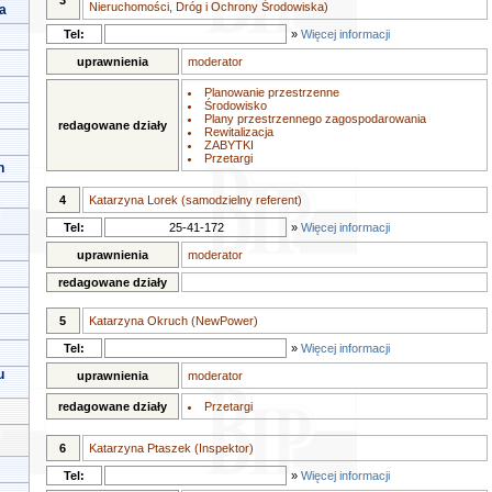
3
Nieruchomości, Dróg i Ochrony Środowiska)
a
Tel:
»
Więcej informacji
uprawnienia
moderator
Planowanie przestrzenne
Środowisko
Plany przestrzennego zagospodarowania
redagowane działy
Rewitalizacja
ZABYTKI
Przetargi
h
4
Katarzyna Lorek (samodzielny referent)
Tel:
25-41-172
»
Więcej informacji
uprawnienia
moderator
redagowane działy
5
Katarzyna Okruch (NewPower)
Tel:
»
Więcej informacji
u
uprawnienia
moderator
redagowane działy
Przetargi
6
Katarzyna Ptaszek (Inspektor)
Tel:
»
Więcej informacji