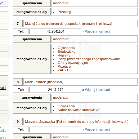
uprawnienia
moderator
o"
redagowane działy
Przetargi
7
Maciej Janus (referent ds gospodarki gruntami i rolnictwa)
Tel:
41 2541104
»
Więcej informacji
uprawnienia
moderator
Ogłoszenia
Środowisko
Rejestry
redagowane działy
Plany przestrzennego zagospodarowania
Oferty inwestycyjne
Przetargi
ZABYTKI
8
Maria Pisarek (Inspektor)
Tel:
24-11-172
»
Więcej informacji
uprawnienia
moderator
Ogłoszenia
redagowane działy
Nabór na wolne stanowiska
9
Marzena Jeżewska (Pełnomocnik ds ochrony informacji niejawnych)
y
Tel:
»
Więcej informacji
dnia
uprawnienia
moderator
esji