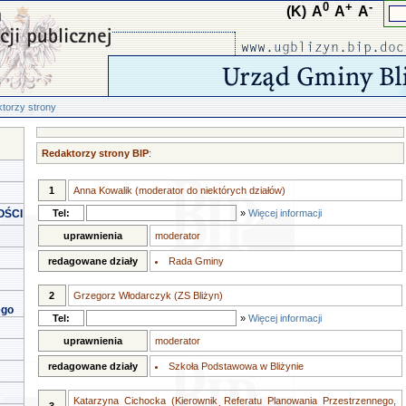
0
+
-
(K)
A
A
A
torzy strony
Redaktorzy strony BIP
:
1
Anna Kowalik (moderator do niektórych działów)
OŚCI
Tel:
»
Więcej informacji
uprawnienia
moderator
redagowane działy
Rada Gminy
2
Grzegorz Włodarczyk (ZS Bliżyn)
ego
Tel:
»
Więcej informacji
uprawnienia
moderator
redagowane działy
Szkoła Podstawowa w Bliżynie
Katarzyna Cichocka (Kierownik Referatu Planowania Przestrzennego,