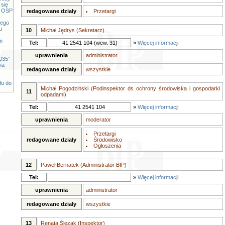
 się
cy OSP
redagowane działy
Przetargi
iego
u
10
Michał Jędrys (Sekretarz)
m
Tel:
41 2541 104 (wew. 31)
»
Więcej informacji
uprawnienia
administrator
035”
na
redagowane działy
wszystkie
łu do
Michał Pogodziński (Podinspektor ds ochrony środowiska i gospodarki
11
odpadami)
Tel:
41 2541 104
»
Więcej informacji
uprawnienia
moderator
Przetargi
redagowane działy
Środowisko
Ogłoszenia
12
Paweł Bernatek (Administrator BIP)
Tel:
»
Więcej informacji
uprawnienia
administrator
redagowane działy
wszystkie
13
Renata Ślęzak (Inspektor)