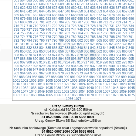
583
584
585
586
587
588
589
590
591
592
593
594
595
596
597
598
599
600
601
602
603
604
605
606
607
608
609
610
611
612
613
614
615
616
617
618
619
620
621
622
623
624
625
626
627
628
629
630
631
632
633
634
635
636
637
638
639
640
641
642
643
644
645
646
647
648
649
650
651
652
653
654
655
656
657
658
659
660
661
662
663
664
665
666
667
668
669
670
671
672
673
674
675
676
677
678
679
680
681
682
683
684
685
686
687
688
689
690
691
692
693
694
695
696
697
698
699
700
701
702
703
704
705
706
707
708
709
710
711
712
713
714
715
716
717
718
719
720
721
722
723
724
725
726
727
728
729
730
731
732
733
734
735
736
737
738
739
740
741
742
743
744
745
746
747
748
749
750
751
752
753
754
755
756
757
758
759
760
761
762
763
764
765
766
767
768
769
770
771
772
773
774
775
776
777
778
779
780
781
782
783
784
785
786
787
788
789
790
791
792
793
794
795
796
797
798
799
800
801
802
803
804
805
806
807
808
809
810
811
812
813
814
815
816
817
818
819
820
821
822
823
824
825
826
827
828
829
830
831
832
833
834
835
836
837
838
839
840
841
842
843
844
845
846
847
848
849
850
851
852
853
854
855
856
857
858
859
860
861
862
863
864
865
866
867
868
869
870
871
872
873
874
875
876
877
878
879
880
881
882
883
884
885
886
887
888
889
890
891
892
893
894
895
896
897
898
899
900
901
902
903
904
905
906
907
908
909
910
911
912
913
914
915
916
917
918
919
920
921
922
923
924
925
926
927
928
929
930
931
932
933
934
935
936
937
938
939
940
941
942
943
944
945
946
947
948
949
950
951
952
953
954
955
956
957
958
959
960
961
962
963
964
965
966
967
968
969
970
971
972
973
974
975
976
977
978
979
980
981
982
983
984
985
986
987
988
989
990
991
992
993
994
995
996
997
998
999
1000
1001
1002
1003
1004
1005
1006
1007
1008
1009
1010
1011
1012
1013
1014
1015
1016
1017
1018
1019
1020
1021
1022
1023
1024
1025
1026
1027
1028
1029
1030
1031
1032
1033
1034
1035
1036
1037
1038
1039
1040
1041
1042
1043
1044
1045
1046
1047
1048
1049
1050
1051
1052
1053
1054
1055
1056
1057
1058
1059
1060
1061
1062
1063
1064
1065
1066
1067
1068
1069
1070
1071
1072
1073
1074
1075
1076
1077
Urząd Gminy Bliżyn
ul. Kościuszki 79A 26-120 Bliżyn
Nr rachunku bankowego (Konto do opłat różnych):
31 8520 0007 2001 0010 5688 0001
Urząd Gminy Bliżyn BS Suchedniów o/Bliżyn
Nr rachunku bankowego (Konto do opłat zagospodarowanie odpadami (śmieci))
84 8520 0007 2004 0010 5688 0061
Urząd Gminy Bliżyn BS Suchedniów o/Bliżyn