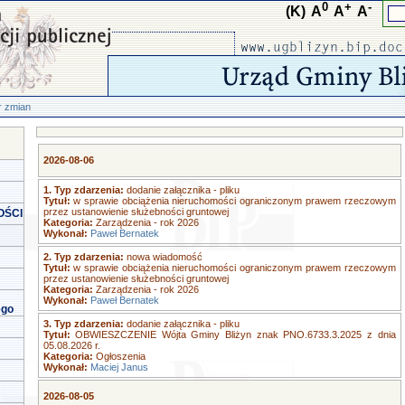
0
+
-
(K)
A
A
A
tr zmian
2026-08-06
1. Typ zdarzenia:
dodanie załącznika - pliku
Tytuł:
w sprawie obciążenia nieruchomości ograniczonym prawem rzeczowym
przez ustanowienie służebności gruntowej
OŚCI
Kategoria:
Zarządzenia - rok 2026
Wykonał:
Paweł Bernatek
2. Typ zdarzenia:
nowa wiadomość
Tytuł:
w sprawie obciążenia nieruchomości ograniczonym prawem rzeczowym
przez ustanowienie służebności gruntowej
Kategoria:
Zarządzenia - rok 2026
Wykonał:
Paweł Bernatek
ego
3. Typ zdarzenia:
dodanie załącznika - pliku
Tytuł:
OBWIESZCZENIE Wójta Gminy Bliżyn znak PNO.6733.3.2025 z dnia
05.08.2026 r.
Kategoria:
Ogłoszenia
Wykonał:
Maciej Janus
2026-08-05