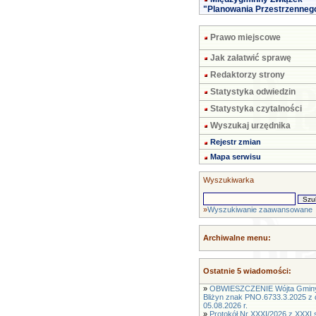
"Planowania Przestrzenneg
Prawo miejscowe
Jak załatwić sprawę
Redaktorzy strony
Statystyka odwiedzin
Statystyka czytalności
Wyszukaj urzędnika
Rejestr zmian
Mapa serwisu
Wyszukiwarka
»
Wyszukiwanie zaawansowane
Archiwalne menu:
Ostatnie 5 wiadomości:
»
OBWIESZCZENIE Wójta Gmin
Bliżyn znak PNO.6733.3.2025 z 
05.08.2026 r.
»
Protokół Nr XXXI/2026 z XXXI s