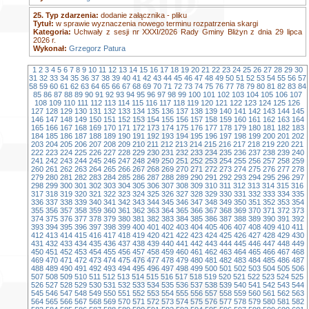
25. Typ zdarzenia:
dodanie załącznika - pliku
Tytuł:
w sprawie wyznaczenia nowego terminu rozpatrzenia skargi
Kategoria:
Uchwały z sesji nr XXXI/2026 Rady Gminy Bliżyn z dnia 29 lipca
2026 r.
Wykonał:
Grzegorz Patura
1
2
3
4
5
6
7
8
9
10
11
12
13
14
15
16
17
18
19
20
21
22
23
24
25
26
27
28
29
30
31
32
33
34
35
36
37
38
39
40
41
42
43
44
45
46
47
48
49
50
51
52
53
54
55
56
57
58
59
60
61
62
63
64
65
66
67
68
69
70
71
72
73
74
75
76
77
78
79
80
81
82
83
84
85
86
87
88
89
90
91
92
93
94
95
96
97
98
99
100
101
102
103
104
105
106
107
108
109
110
111
112
113
114
115
116
117
118
119
120
121
122
123
124
125
126
127
128
129
130
131
132
133
134
135
136
137
138
139
140
141
142
143
144
145
146
147
148
149
150
151
152
153
154
155
156
157
158
159
160
161
162
163
164
165
166
167
168
169
170
171
172
173
174
175
176
177
178
179
180
181
182
183
184
185
186
187
188
189
190
191
192
193
194
195
196
197
198
199
200
201
202
203
204
205
206
207
208
209
210
211
212
213
214
215
216
217
218
219
220
221
222
223
224
225
226
227
228
229
230
231
232
233
234
235
236
237
238
239
240
241
242
243
244
245
246
247
248
249
250
251
252
253
254
255
256
257
258
259
260
261
262
263
264
265
266
267
268
269
270
271
272
273
274
275
276
277
278
279
280
281
282
283
284
285
286
287
288
289
290
291
292
293
294
295
296
297
298
299
300
301
302
303
304
305
306
307
308
309
310
311
312
313
314
315
316
317
318
319
320
321
322
323
324
325
326
327
328
329
330
331
332
333
334
335
336
337
338
339
340
341
342
343
344
345
346
347
348
349
350
351
352
353
354
355
356
357
358
359
360
361
362
363
364
365
366
367
368
369
370
371
372
373
374
375
376
377
378
379
380
381
382
383
384
385
386
387
388
389
390
391
392
393
394
395
396
397
398
399
400
401
402
403
404
405
406
407
408
409
410
411
412
413
414
415
416
417
418
419
420
421
422
423
424
425
426
427
428
429
430
431
432
433
434
435
436
437
438
439
440
441
442
443
444
445
446
447
448
449
450
451
452
453
454
455
456
457
458
459
460
461
462
463
464
465
466
467
468
469
470
471
472
473
474
475
476
477
478
479
480
481
482
483
484
485
486
487
488
489
490
491
492
493
494
495
496
497
498
499
500
501
502
503
504
505
506
507
508
509
510
511
512
513
514
515
516
517
518
519
520
521
522
523
524
525
526
527
528
529
530
531
532
533
534
535
536
537
538
539
540
541
542
543
544
545
546
547
548
549
550
551
552
553
554
555
556
557
558
559
560
561
562
563
564
565
566
567
568
569
570
571
572
573
574
575
576
577
578
579
580
581
582