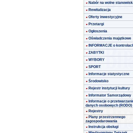
Nabór na wolne stanowisk
Rewitalizacja
Oferty inwestycyjne
Przetargi
Ogłoszenia
Oświadczenia majątkowe
INFORMACJE o kontrolac
ZABYTKI
WYBORY
SPORT
Informacje statystyczne
Środowisko
Rejestr instytucji kultury
Informator Samorządowy
Informacje o przetwarzani
danych osobowych (RODO)
Rejestry
Plany przestrzennego
zagospodarowania
Instrukcja obsługi
Międzygminny Związek