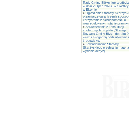
Rady Gminy Bliżyn, która odbyła
w dniu 29 lipca 2026r. w świetli
w Bliżynie.
»
Ogłoszenie Starosty Skarżysk
o zamiarze ograniczenia sposob
korzystania z nieruchomości o
nieuregulowanym stanie prawny
»
Sprawozdanie z konsultacji
społecznych projektu „Strategii
Rozwoju Gminy Bliżyn do roku 2
wraz z Prognozą oddziaływania 
środowisko.
»
Zawiadomienie Starosty
Skarżyskiego o zebraniu materia
wydania decyzji