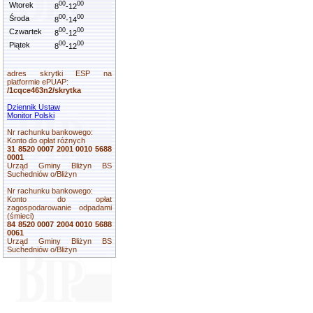
00
00
Wtorek
8
-12
00
00
Środa
8
-14
00
00
Czwartek
8
-12
00
00
Piątek
8
-12
adres skrytki ESP na
platformie ePUAP:
/1cqce463n2/skrytka
Dziennik Ustaw
Monitor Polski
Nr rachunku bankowego:
Konto do opłat różnych
31 8520 0007 2001 0010 5688
0001
Urząd Gminy Bliżyn BS
Suchedniów o/Bliżyn
Nr rachunku bankowego:
Konto do opłat
zagospodarowanie odpadami
(śmieci)
84 8520 0007 2004 0010 5688
0061
Urząd Gminy Bliżyn BS
Suchedniów o/Bliżyn