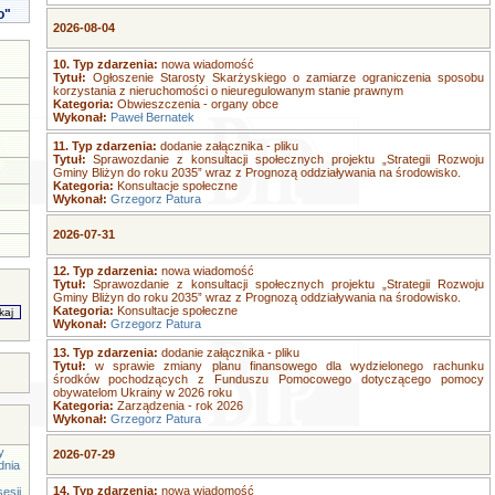
o"
2026-08-04
10. Typ zdarzenia:
nowa wiadomość
Tytuł:
Ogłoszenie Starosty Skarżyskiego o zamiarze ograniczenia sposobu
korzystania z nieruchomości o nieuregulowanym stanie prawnym
Kategoria:
Obwieszczenia - organy obce
Wykonał:
Paweł Bernatek
11. Typ zdarzenia:
dodanie załącznika - pliku
Tytuł:
Sprawozdanie z konsultacji społecznych projektu „Strategii Rozwoju
Gminy Bliżyn do roku 2035” wraz z Prognozą oddziaływania na środowisko.
Kategoria:
Konsultacje społeczne
Wykonał:
Grzegorz Patura
2026-07-31
12. Typ zdarzenia:
nowa wiadomość
Tytuł:
Sprawozdanie z konsultacji społecznych projektu „Strategii Rozwoju
Gminy Bliżyn do roku 2035” wraz z Prognozą oddziaływania na środowisko.
Kategoria:
Konsultacje społeczne
Wykonał:
Grzegorz Patura
13. Typ zdarzenia:
dodanie załącznika - pliku
Tytuł:
w sprawie zmiany planu finansowego dla wydzielonego rachunku
środków pochodzących z Funduszu Pomocowego dotyczącego pomocy
obywatelom Ukrainy w 2026 roku
Kategoria:
Zarządzenia - rok 2026
Wykonał:
Grzegorz Patura
y
2026-07-29
dnia
14. Typ zdarzenia:
nowa wiadomość
esji