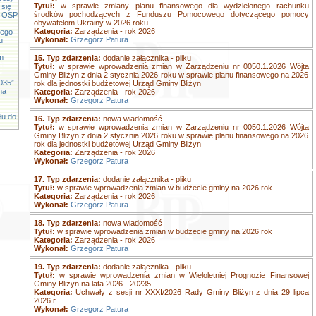
Tytuł:
w sprawie zmiany planu finansowego dla wydzielonego rachunku
 się
środków pochodzących z Funduszu Pomocowego dotyczącego pomocy
cy OSP
obywatelom Ukrainy w 2026 roku
Kategoria:
Zarządzenia - rok 2026
iego
Wykonał:
Grzegorz Patura
u
m
15. Typ zdarzenia:
dodanie załącznika - pliku
Tytuł:
w sprawie wprowadzenia zmian w Zarządzeniu nr 0050.1.2026 Wójta
Gminy Bliżyn z dnia 2 stycznia 2026 roku w sprawie planu finansowego na 2026
035”
rok dla jednostki budżetowej Urząd Gminy Bliżyn
na
Kategoria:
Zarządzenia - rok 2026
Wykonał:
Grzegorz Patura
łu do
16. Typ zdarzenia:
nowa wiadomość
Tytuł:
w sprawie wprowadzenia zmian w Zarządzeniu nr 0050.1.2026 Wójta
Gminy Bliżyn z dnia 2 stycznia 2026 roku w sprawie planu finansowego na 2026
rok dla jednostki budżetowej Urząd Gminy Bliżyn
Kategoria:
Zarządzenia - rok 2026
Wykonał:
Grzegorz Patura
17. Typ zdarzenia:
dodanie załącznika - pliku
Tytuł:
w sprawie wprowadzenia zmian w budżecie gminy na 2026 rok
Kategoria:
Zarządzenia - rok 2026
Wykonał:
Grzegorz Patura
18. Typ zdarzenia:
nowa wiadomość
Tytuł:
w sprawie wprowadzenia zmian w budżecie gminy na 2026 rok
Kategoria:
Zarządzenia - rok 2026
Wykonał:
Grzegorz Patura
19. Typ zdarzenia:
dodanie załącznika - pliku
Tytuł:
w sprawie wprowadzenia zmian w Wieloletniej Prognozie Finansowej
Gminy Bliżyn na lata 2026 - 20235
Kategoria:
Uchwały z sesji nr XXXI/2026 Rady Gminy Bliżyn z dnia 29 lipca
2026 r.
Wykonał:
Grzegorz Patura