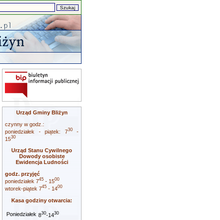
Urząd Gminy Bliżyn
czynny w godz.:
30
poniedziałek - piątek: 7
-
30
15
Urząd Stanu Cywilnego
Dowody osobiste
Ewidencja Ludności
godz. przyjęć
45
00
poniedziałek 7
- 15
45
00
wtorek-piątek 7
- 14
Kasa godziny otwarcia:
30
30
Poniedziałek
8
-14