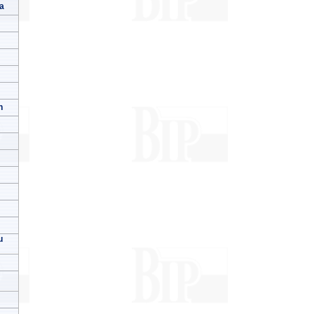
a
h
u