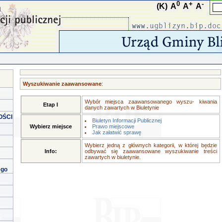
0
+
-
(K)
A
A
A
Wyszukiwanie zaawansowane
:
Wybór miejsca zaawansowanego wyszu- kiwania
Etap I
danych zawartych w Biuletynie
OŚCI
Biuletyn Informacji Publicznej
Wybierz miejsce
Prawo miejscowe
Jak załatwić sprawę
Wybierz jedną z głównych kategorii, w której będzie
Info:
odbywać się zaawansowane wyszukiwanie treści
zawartych w biuletynie.
ego