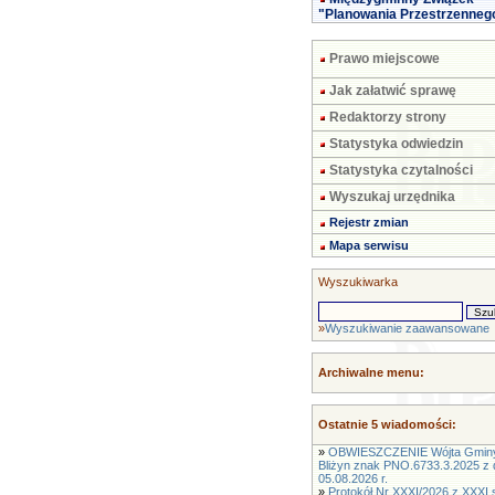
"Planowania Przestrzenneg
Prawo miejscowe
Jak załatwić sprawę
Redaktorzy strony
Statystyka odwiedzin
Statystyka czytalności
Wyszukaj urzędnika
Rejestr zmian
Mapa serwisu
Wyszukiwarka
»
Wyszukiwanie zaawansowane
Archiwalne menu:
Ostatnie 5 wiadomości:
»
OBWIESZCZENIE Wójta Gmin
Bliżyn znak PNO.6733.3.2025 z 
05.08.2026 r.
»
Protokół Nr XXXI/2026 z XXXI s