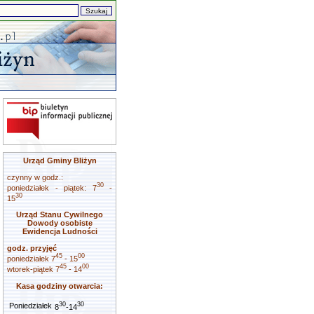
Urząd Gminy Bliżyn
czynny w godz.:
30
poniedziałek - piątek: 7
-
30
15
Urząd Stanu Cywilnego
Dowody osobiste
Ewidencja Ludności
godz. przyjęć
45
00
poniedziałek 7
- 15
45
00
wtorek-piątek 7
- 14
Kasa godziny otwarcia:
30
30
Poniedziałek
8
-14