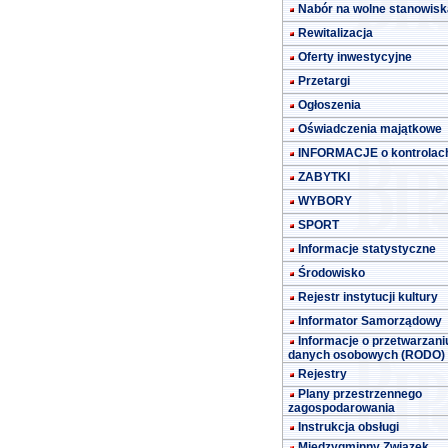
Nabór na wolne stanowisk
Rewitalizacja
Oferty inwestycyjne
Przetargi
Ogłoszenia
Oświadczenia majątkowe
INFORMACJE o kontrolac
ZABYTKI
WYBORY
SPORT
Informacje statystyczne
Środowisko
Rejestr instytucji kultury
Informator Samorządowy
Informacje o przetwarzani
danych osobowych (RODO)
Rejestry
Plany przestrzennego
zagospodarowania
Instrukcja obsługi
Międzygminny Związek