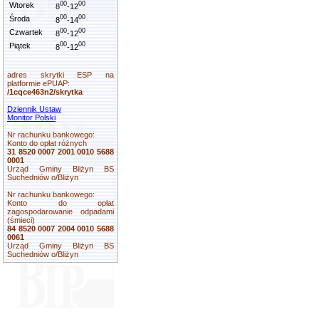
00
00
Wtorek
8
-12
00
00
Środa
8
-14
00
00
Czwartek
8
-12
00
00
Piątek
8
-12
adres skrytki ESP na
platformie ePUAP:
/1cqce463n2/skrytka
Dziennik Ustaw
Monitor Polski
Nr rachunku bankowego:
Konto do opłat różnych
31 8520 0007 2001 0010 5688
0001
Urząd Gminy Bliżyn BS
Suchedniów o/Bliżyn
Nr rachunku bankowego:
Konto do opłat
zagospodarowanie odpadami
(śmieci)
84 8520 0007 2004 0010 5688
0061
Urząd Gminy Bliżyn BS
Suchedniów o/Bliżyn