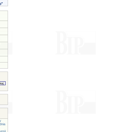
o"
y
dnia
esji