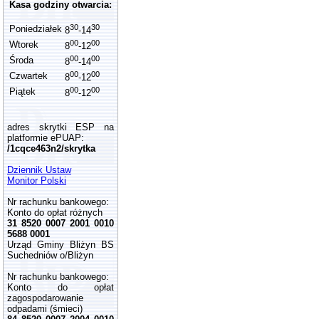
Kasa godziny otwarcia:
30
30
Poniedziałek
8
-14
00
00
Wtorek
8
-12
00
00
Środa
8
-14
00
00
Czwartek
8
-12
00
00
Piątek
8
-12
adres skrytki ESP na
platformie ePUAP:
/1cqce463n2/skrytka
Dziennik Ustaw
Monitor Polski
Nr rachunku bankowego:
Konto do opłat różnych
31 8520 0007 2001 0010
5688 0001
Urząd Gminy Bliżyn BS
Suchedniów o/Bliżyn
Nr rachunku bankowego:
Konto do opłat
zagospodarowanie
odpadami (śmieci)