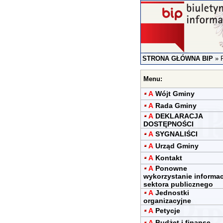
STRONA GŁÓWNA BIP
»
Menu:
A
Wójt Gminy
A
Rada Gminy
A
DEKLARACJA
DOSTĘPNOŚCI
A
SYGNALIŚCI
A
Urząd Gminy
A
Kontakt
A
Ponowne
wykorzystanie informac
sektora publicznego
A
Jednostki
organizacyjne
A
Petycje
A
Budżet i finanse