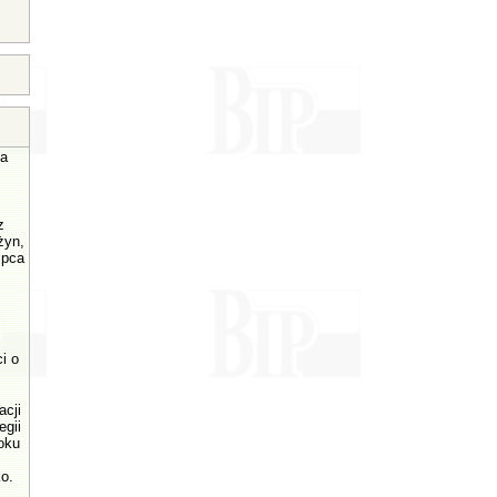
a
z
żyn,
ipca
i o
acji
egii
oku
o.