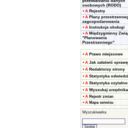
przetwarzaniu danych
osobowych (RODO)
A
Rejestry
A
Plany przestrzenne
zagospodarowania
A
Instrukcja obsługi
A
Międzygminny Zwią
"Planowania
Przestrzennego"
A
Prawo miejscowe
A
Jak załatwić sprawę
A
Redaktorzy strony
A
Statystyka odwiedz
A
Statystyka czytalno
A
Wyszukaj urzędnika
A
Rejestr zmian
A
Mapa serwisu
Wyszukiwarka