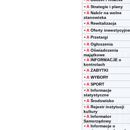
A
Strategie i plany
A
Nabór na wolne
stanowiska
A
Rewitalizacja
A
Oferty inwestycyjne
A
Przetargi
A
Ogłoszenia
A
Oświadczenia
majątkowe
A
INFORMACJE o
kontrolach
A
ZABYTKI
A
WYBORY
A
SPORT
A
Informacje
statystyczne
A
Środowisko
A
Rejestr instytucji
kultury
A
Informator
Samorządowy
A
Informacje o