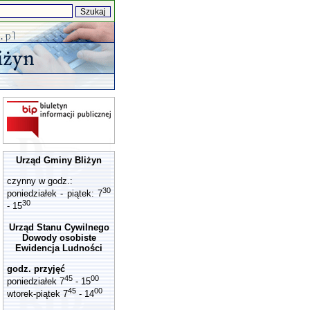
Urząd Gminy Bliżyn
czynny w godz.:
30
poniedziałek - piątek: 7
30
- 15
Urząd Stanu Cywilnego
Dowody osobiste
Ewidencja Ludności
godz. przyjęć
45
00
poniedziałek 7
- 15
45
00
wtorek-piątek 7
- 14