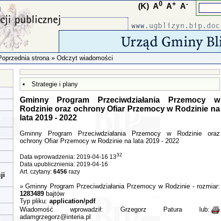
0
+
-
(K)
A
A
A
Poprzednia strona
» Odczyt wiadomości
Strategie i plany
Gminny Program Przeciwdziałania Przemocy w
Rodzinie oraz ochrony Ofiar Przemocy w Rodzinie na
lata 2019 - 2022
Gminny Program Przeciwdziałania Przemocy w Rodzinie oraz
ochrony Ofiar Przemocy w Rodzinie na lata 2019 - 2022
32
Data wprowadzenia: 2019-04-16 13
Data upublicznienia: 2019-04-16
Art. czytany:
6456
razy
ji
»
Gminny Program Przeciwdziałania Przemocy w Rodzinie
- rozmiar:
1283489
bajtów
Typ pliku:
application/pdf
Wiadomość wprowadził:
Grzegorz Patura
lub:
adamgrzegorz@interia.pl