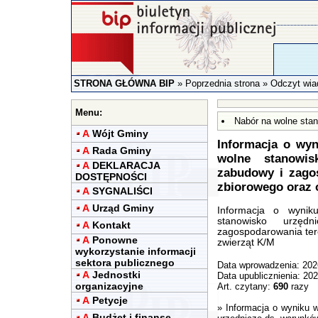
STRONA GŁÓWNA BIP
»
Poprzednia strona
» Odczyt wia
Menu:
Nabór na wolne sta
A
Wójt Gminy
Informacja o wyn
A
Rada Gminy
wolne stanowis
A
DEKLARACJA
zabudowy i zagos
DOSTĘPNOŚCI
zbiorowego oraz 
A
SYGNALIŚCI
A
Urząd Gminy
Informacja o wynik
stanowisko urzę
A
Kontakt
zagospodarowania ter
A
Ponowne
zwierząt K/M
wykorzystanie informacji
sektora publicznego
Data wprowadzenia: 202
A
Jednostki
Data upublicznienia: 20
organizacyjne
Art. czytany:
690
razy
A
Petycje
»
Informacja o wyniku w
A
Budżet i finanse