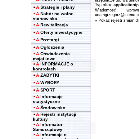
urzędnicze ds. warunkó
Typ pliku:
application/p
A
Strategie i plany
Wiadomość wpro
A
Nabór na wolne
adamgrzegorz@interia.p
stanowiska
»
Pokaż rejestr zmian d
A
Rewitalizacja
A
Oferty inwestycyjne
A
Przetargi
A
Ogłoszenia
A
Oświadczenia
majątkowe
A
INFORMACJE o
kontrolach
A
ZABYTKI
A
WYBORY
A
SPORT
A
Informacje
statystyczne
A
Środowisko
A
Rejestr instytucji
kultury
A
Informator
Samorządowy
A
Informacje o