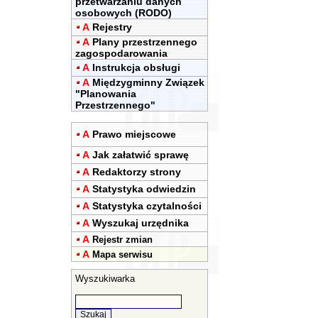
przetwarzaniu danych
osobowych (RODO)
A
Rejestry
A
Plany przestrzennego
zagospodarowania
A
Instrukcja obsługi
A
Międzygminny Związek
"Planowania
Przestrzennego"
A
Prawo miejscowe
A
Jak załatwić sprawę
A
Redaktorzy strony
A
Statystyka odwiedzin
A
Statystyka czytalności
A
Wyszukaj urzędnika
A
Rejestr zmian
A
Mapa serwisu
Wyszukiwarka