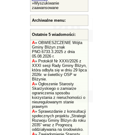
»
Wyszukiwanie
zaawansowane
Archiwalne menu:
Ostatnie 5 wiadomości:
A
»
OBWIESZCZENIE Wójta
Gminy Bliżyn znak
PNO.6733.3.2025 z dnia
05.08.2026 r.
A
»
Protokół Nr XXXI/2026 z
XXXI sesji Rady Gminy Bliżyn,
która odbyła się w dniu 29 lipca
2026r. w świetlicy OSP w
Bliżynie.
A
»
Ogłoszenie Starosty
Skarżyskiego o zamiarze
ograniczenia sposobu
korzystania z nieruchomości o
nieuregulowanym stanie
prawnym
A
»
Sprawozdanie z konsultacji
społecznych projektu „Strategii
Rozwoju Gminy Bliżyn do roku
2035” wraz z Prognozą
oddziaływania na środowisko.
A
»
Zawiadomienie Starosty