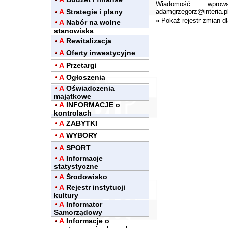
Wiadomość wpro
A
Strategie i plany
adamgrzegorz@interia.p
»
Pokaż rejestr zmian d
A
Nabór na wolne
stanowiska
A
Rewitalizacja
A
Oferty inwestycyjne
A
Przetargi
A
Ogłoszenia
A
Oświadczenia
majątkowe
A
INFORMACJE o
kontrolach
A
ZABYTKI
A
WYBORY
A
SPORT
A
Informacje
statystyczne
A
Środowisko
A
Rejestr instytucji
kultury
A
Informator
Samorządowy
A
Informacje o