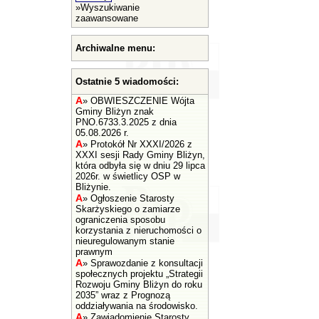
»
Wyszukiwanie
zaawansowane
Archiwalne menu:
Ostatnie 5 wiadomości:
A
»
OBWIESZCZENIE Wójta
Gminy Bliżyn znak
PNO.6733.3.2025 z dnia
05.08.2026 r.
A
»
Protokół Nr XXXI/2026 z
XXXI sesji Rady Gminy Bliżyn,
która odbyła się w dniu 29 lipca
2026r. w świetlicy OSP w
Bliżynie.
A
»
Ogłoszenie Starosty
Skarżyskiego o zamiarze
ograniczenia sposobu
korzystania z nieruchomości o
nieuregulowanym stanie
prawnym
A
»
Sprawozdanie z konsultacji
społecznych projektu „Strategii
Rozwoju Gminy Bliżyn do roku
2035” wraz z Prognozą
oddziaływania na środowisko.
A
»
Zawiadomienie Starosty