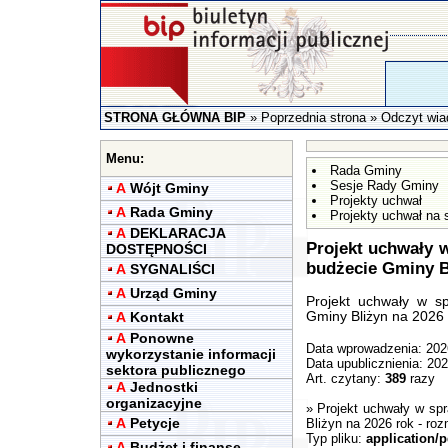
STRONA GŁÓWNA BIP
»
Poprzednia strona
» Odczyt wia
Menu:
Rada Gminy
Sesje Rady Gminy
A
Wójt Gminy
Projekty uchwał
A
Rada Gminy
Projekty uchwał na 
A
DEKLARACJA
Projekt uchwały 
DOSTĘPNOŚCI
budżecie Gminy B
A
SYGNALIŚCI
A
Urząd Gminy
Projekt uchwały w s
A
Kontakt
Gminy Bliżyn na 2026 
A
Ponowne
Data wprowadzenia: 202
wykorzystanie informacji
Data upublicznienia: 20
sektora publicznego
Art. czytany:
389
razy
A
Jednostki
organizacyjne
»
Projekt uchwały w sp
A
Petycje
Bliżyn na 2026 rok
- roz
Typ pliku:
application/p
A
Budżet i finanse