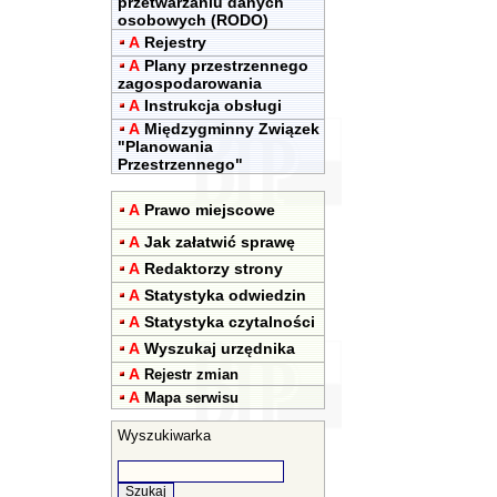
przetwarzaniu danych
osobowych (RODO)
A
Rejestry
A
Plany przestrzennego
zagospodarowania
A
Instrukcja obsługi
A
Międzygminny Związek
"Planowania
Przestrzennego"
A
Prawo miejscowe
A
Jak załatwić sprawę
A
Redaktorzy strony
A
Statystyka odwiedzin
A
Statystyka czytalności
A
Wyszukaj urzędnika
A
Rejestr zmian
A
Mapa serwisu
Wyszukiwarka