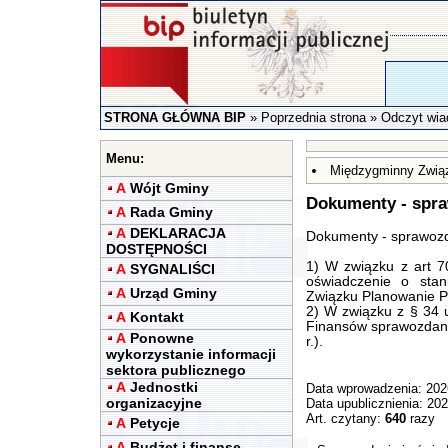
STRONA GŁÓWNA BIP
»
Poprzednia strona
» Odczyt wia
Menu:
Międzygminny Związ
A
Wójt Gminy
Dokumenty - spra
A
Rada Gminy
A
DEKLARACJA
Dokumenty - sprawozd
DOSTĘPNOŚCI
1) W związku z art 7
A
SYGNALIŚCI
oświadczenie o stan
A
Urząd Gminy
Związku Planowanie Pr
2) W związku z § 34 u
A
Kontakt
Finansów sprawozdani
A
Ponowne
r.).
wykorzystanie informacji
sektora publicznego
A
Jednostki
Data wprowadzenia: 202
organizacyjne
Data upublicznienia: 20
Art. czytany:
640
razy
A
Petycje
A
Budżet i finanse