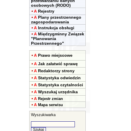
przetwarzaniu danych
osobowych (RODO)
A
Rejestry
A
Plany przestrzennego
zagospodarowania
A
Instrukcja obsługi
A
Międzygminny Związek
"Planowania
Przestrzennego"
A
Prawo miejscowe
A
Jak załatwić sprawę
A
Redaktorzy strony
A
Statystyka odwiedzin
A
Statystyka czytalności
A
Wyszukaj urzędnika
A
Rejestr zmian
A
Mapa serwisu
Wyszukiwarka