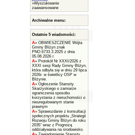
»
Wyszukiwanie
zaawansowane
Archiwalne menu:
Ostatnie 5 wiadomości:
A
»
OBWIESZCZENIE Wójta
Gminy Bliżyn znak
PNO.6733.3.2025 z dnia
05.08.2026 r.
A
»
Protokół Nr XXXI/2026 z
XXXI sesji Rady Gminy Bliżyn,
która odbyła się w dniu 29 lipca
2026r. w świetlicy OSP w
Bliżynie.
A
»
Ogłoszenie Starosty
Skarżyskiego o zamiarze
ograniczenia sposobu
korzystania z nieruchomości o
nieuregulowanym stanie
prawnym
A
»
Sprawozdanie z konsultacji
społecznych projektu „Strategii
Rozwoju Gminy Bliżyn do roku
2035” wraz z Prognozą
oddziaływania na środowisko.
A
»
Zawiadomienie Starosty