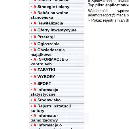
»
Sprawozdania i oświa
Typ pliku:
application/
A
Strategie i plany
Wiadomość wpro
A
Nabór na wolne
adamgrzegorz@interia.p
stanowiska
»
Pokaż rejestr zmian d
A
Rewitalizacja
A
Oferty inwestycyjne
A
Przetargi
A
Ogłoszenia
A
Oświadczenia
majątkowe
A
INFORMACJE o
kontrolach
A
ZABYTKI
A
WYBORY
A
SPORT
A
Informacje
statystyczne
A
Środowisko
A
Rejestr instytucji
kultury
A
Informator
Samorządowy
A
Informacje o