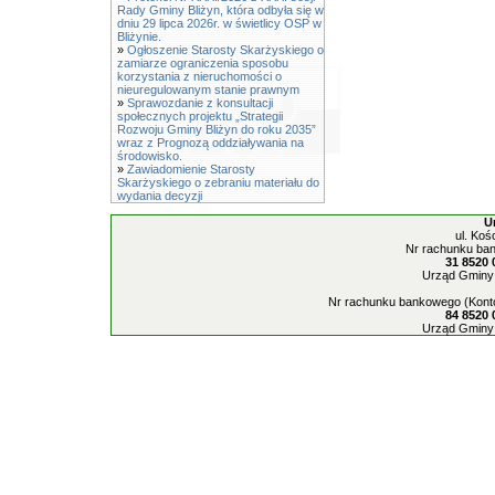
Rady Gminy Bliżyn, która odbyła się w
dniu 29 lipca 2026r. w świetlicy OSP w
Bliżynie.
»
Ogłoszenie Starosty Skarżyskiego o
zamiarze ograniczenia sposobu
korzystania z nieruchomości o
nieuregulowanym stanie prawnym
»
Sprawozdanie z konsultacji
społecznych projektu „Strategii
Rozwoju Gminy Bliżyn do roku 2035”
wraz z Prognozą oddziaływania na
środowisko.
»
Zawiadomienie Starosty
Skarżyskiego o zebraniu materiału do
wydania decyzji
U
ul. Koś
Nr rachunku ban
31 8520 
Urząd Gminy 
Nr rachunku bankowego (Konto
84 8520 
Urząd Gminy 