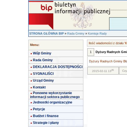
STRONA GŁÓWNA BIP
»
Rada Gminy
»
Komisje Rady
Ilość wiadomości z działu '
Menu:
1
Dyżury Radnych Gmin
Wójt Gminy
Rada Gminy
Dyżury Radnych Gminy Bliż
DEKLARACJA DOSTĘPNOŚCI
05
Czy
2015-02-11 13
SYGNALIŚCI
Urząd Gminy
Kontakt
Ponowne wykorzystanie
informacji sektora publicznego
Jednostki organizacyjne
Petycje
Budżet i finanse
Strategie i plany