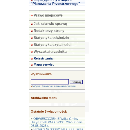
"Planowania Przestrzennego"
Prawo miejscowe
Jak załatwić sprawę
Redaktorzy strony
Statystyka odwiedzin
Statystyka czytalności
Wyszukaj urzędnika
Rejestr zmian
Mapa serwisu
Wyszukiwarka
»
Wyszukiwanie zaawansowane
Archiwalne menu:
Ostatnie 5 wiadomości:
»
OBWIESZCZENIE Wójta Gminy
Bliżyn znak PNO.6733.3.2025 z dnia
05.08.2026 r.
»
Protokół Nr XXXI/2026 z XXXI sesji