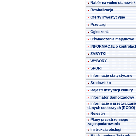
Nabór na wolne stanowisk
Rewitalizacja
Oferty inwestycyjne
Przetargi
Ogłoszenia
Oświadczenia majątkowe
INFORMACJE o kontrolac
ZABYTKI
WYBORY
SPORT
Informacje statystyczne
Środowisko
Rejestr instytucji kultury
Informator Samorządowy
Informacje o przetwarzani
danych osobowych (RODO)
Rejestry
Plany przestrzennego
zagospodarowania
Instrukcja obsługi
Międzygminny Związek