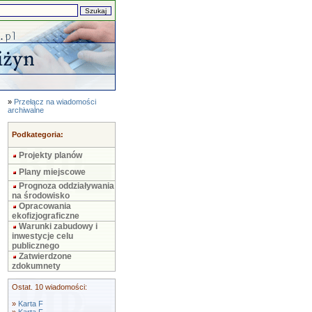
»
Przełącz na wiadomości
archiwalne
Podkategoria:
Projekty planów
Plany miejscowe
Prognoza oddziaływania
na środowisko
Opracowania
ekofizjograficzne
Warunki zabudowy i
inwestycje celu
publicznego
Zatwierdzone
zdokumnety
Ostat. 10 wiadomości:
»
Karta F