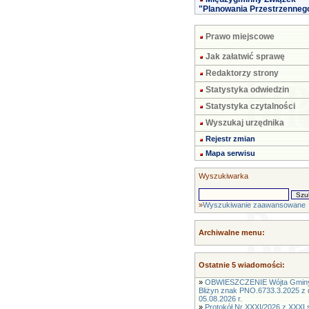
"Planowania Przestrzenneg
Prawo miejscowe
Jak załatwić sprawę
Redaktorzy strony
Statystyka odwiedzin
Statystyka czytalności
Wyszukaj urzędnika
Rejestr zmian
Mapa serwisu
Wyszukiwarka
»
Wyszukiwanie zaawansowane
Archiwalne menu:
Ostatnie 5 wiadomości:
»
OBWIESZCZENIE Wójta Gmin
Bliżyn znak PNO.6733.3.2025 z 
05.08.2026 r.
»
Protokół Nr XXXI/2026 z XXXI s