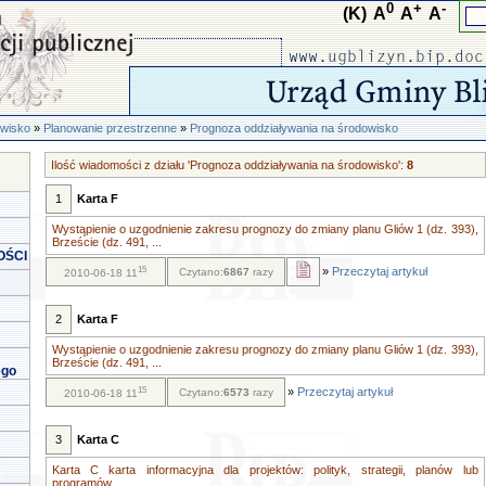
0
+
-
(K)
A
A
A
wisko
»
Planowanie przestrzenne
»
Prognoza oddziaływania na środowisko
Ilość wiadomości z działu 'Prognoza oddziaływania na środowisko':
8
1
Karta F
Wystąpienie o uzgodnienie zakresu prognozy do zmiany planu Gliów 1 (dz. 393),
Brzeście (dz. 491, ...
OŚCI
15
»
Przeczytaj artykuł
Czytano:
6867
razy
2010-06-18 11
2
Karta F
Wystąpienie o uzgodnienie zakresu prognozy do zmiany planu Gliów 1 (dz. 393),
Brzeście (dz. 491, ...
ego
15
»
Przeczytaj artykuł
Czytano:
6573
razy
2010-06-18 11
3
Karta C
Karta C karta informacyjna dla projektów: polityk, strategii, planów lub
programów...