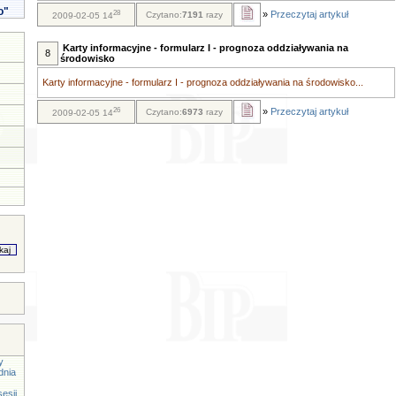
o"
28
»
Przeczytaj artykuł
Czytano:
7191
razy
2009-02-05 14
Karty informacyjne - formularz I - prognoza oddziaływania na
8
środowisko
Karty informacyjne - formularz I - prognoza oddziaływania na środowisko...
26
»
Przeczytaj artykuł
Czytano:
6973
razy
2009-02-05 14
y
dnia
esji