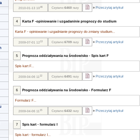
a
46
»
Przeczytaj artykuł
Czytano:
6460
razy
2010-01-13 10
4
Karta F -opiniowanie i uzgadaninie prognozy do studium
Karta F - opiniowanie i uzgadnianie prognozy do zmiany studium...
13
»
Przeczytaj artykuł
Czytano:
6709
razy
2009-07-01 12
h
5
Prognoza oddziaływania na środowisko - Spis kart F
Spis kart F...
22
»
Przeczytaj artykuł
Czytano:
6491
razy
2009-04-06 11
6
Prognoza oddziaływania na środowisko - Formularz F
Formularz F...
u
15
»
Przeczytaj artykuł
Czytano:
6432
razy
2009-04-06 11
7
Spis kart - formularz I
Spis kart - formularz I...