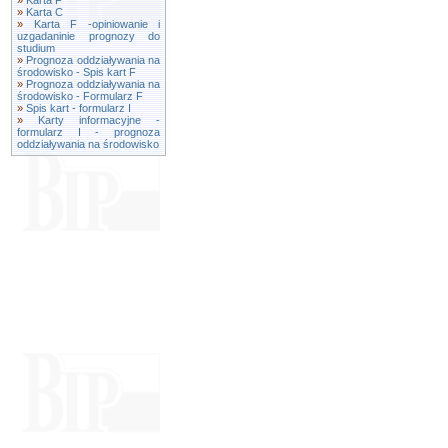
»
Karta F
»
Karta C
»
Karta F -opiniowanie i
uzgadaninie prognozy do
studium
»
Prognoza oddziaływania na
środowisko - Spis kart F
»
Prognoza oddziaływania na
środowisko - Formularz F
»
Spis kart - formularz I
»
Karty informacyjne -
formularz I - prognoza
oddziaływania na środowisko