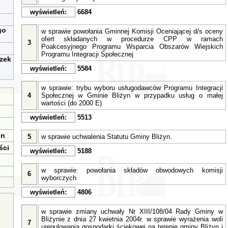
wyświetleń:
6684
go
w sprawie powołania Gminnej Komisji Oceniającej d/s oceny
ofert składanych w procedurze CPP w ramach
3
Poakcesyjnego Programu Wsparcia Obszarów Wiejskich
Programu Integracji Społecznej
zek
wyświetleń:
5584
w sprawie: trybu wyboru usługodawców Programu Integracji
4
Społecznej w Gminie Bliżyn w przypadku usług o małej
wartości (do 2000 E)
wyświetleń:
5513
in
5
w sprawie uchwalenia Statutu Gminy Bliżyn.
ści
wyświetleń:
5188
w sprawie: powołania składów obwodowych komisji
6
wyborczych
wyświetleń:
4806
w sprawie zmiany uchwały Nr XIII/108/04 Rady Gminy w
Bliżynie z dnia 27 kwietnia 2004r. w sprawie wyrażenia woli
7
uregulowania gospodarki ściekowej na terenie gminy Bliżyn i