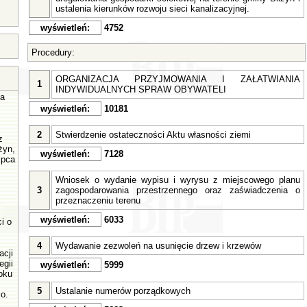
ustalenia kierunków rozwoju sieci kanalizacyjnej.
wyświetleń:
4752
Procedury:
ORGANIZACJA PRZYJMOWANIA I ZAŁATWIANIA
1
INDYWIDUALNYCH SPRAW OBYWATELI
a
wyświetleń:
10181
2
Stwierdzenie ostateczności Aktu własności ziemi
z
żyn,
wyświetleń:
7128
ipca
Wniosek o wydanie wypisu i wyrysu z miejscowego planu
3
zagospodarowania przestrzennego oraz zaświadczenia o
przeznaczeniu terenu
wyświetleń:
6033
i o
4
Wydawanie zezwoleń na usunięcie drzew i krzewów
acji
egii
wyświetleń:
5999
oku
5
Ustalanie numerów porządkowych
o.