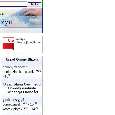
Urząd Gminy Bliżyn
czynny w godz.:
30
poniedziałek - piątek: 7
30
- 15
Urząd Stanu Cywilnego
Dowody osobiste
Ewidencja Ludności
godz. przyjęć
45
00
poniedziałek 7
- 15
45
00
wtorek-piątek 7
- 14