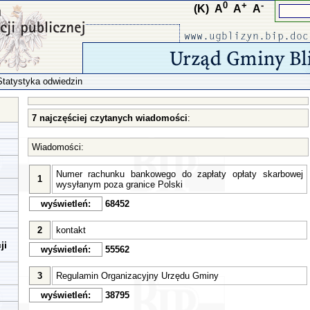
0
+
-
(K)
A
A
A
Statystyka odwiedzin
7 najczęściej czytanych wiadomości
:
Wiadomości:
Numer rachunku bankowego do zapłaty opłaty skarbowej
1
wysyłanym poza granice Polski
wyświetleń:
68452
2
kontakt
ji
wyświetleń:
55562
3
Regulamin Organizacyjny Urzędu Gminy
wyświetleń:
38795