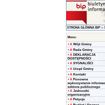
STRONA GŁÓWNA BIP
»
Menu:
A
Wójt Gminy
A
Rada Gminy
A
DEKLARACJA
DOSTĘPNOŚCI
A
SYGNALIŚCI
A
Urząd Gminy
A
Kontakt
A
Ponowne
wykorzystanie informac
sektora publicznego
A
Jednostki
organizacyjne
A
Petycje
A
Budżet i finanse