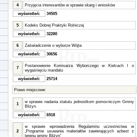
4
Przyjęcia interesantów w sprawie skarg i wniosków
wyświetleń:
34505
5
Kodeks Dobrej Praktyki Rolniczej
wyświetleń:
32280
6
Zaświadczenie o wyborze Wójta
wyświetleń:
30656
Postanowienie Komisarza Wyborczego w Kielcach I o
7
wygaśnięciu mandatu
wyświetleń:
25714
Prawo miejscowe:
w sprawie nadania statutu jednostkom pomocniczym Gminy
1
Bliżyn.
wyświetleń:
6918
w sprawie wprowadzenia Regulaminu uczestnictwa w
2
„Programie usuwania materiałów zawierających azbest z
terenu gminy Bliżyn”