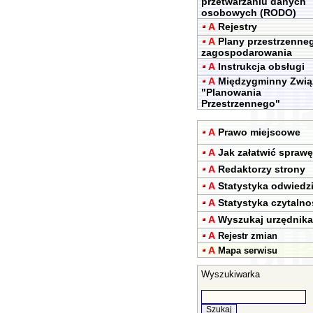
przetwarzaniu danych
osobowych (RODO)
A
Rejestry
A
Plany przestrzenne
zagospodarowania
A
Instrukcja obsługi
A
Międzygminny Zwią
"Planowania
Przestrzennego"
A
Prawo miejscowe
A
Jak załatwić sprawę
A
Redaktorzy strony
A
Statystyka odwiedz
A
Statystyka czytalno
A
Wyszukaj urzędnika
A
Rejestr zmian
A
Mapa serwisu
Wyszukiwarka