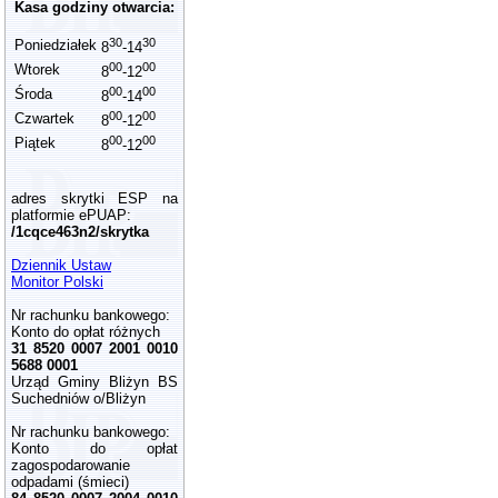
Kasa godziny otwarcia:
30
30
Poniedziałek
8
-14
00
00
Wtorek
8
-12
00
00
Środa
8
-14
00
00
Czwartek
8
-12
00
00
Piątek
8
-12
adres skrytki ESP na
platformie ePUAP:
/1cqce463n2/skrytka
Dziennik Ustaw
Monitor Polski
Nr rachunku bankowego:
Konto do opłat różnych
31 8520 0007 2001 0010
5688 0001
Urząd Gminy Bliżyn BS
Suchedniów o/Bliżyn
Nr rachunku bankowego:
Konto do opłat
zagospodarowanie
odpadami (śmieci)