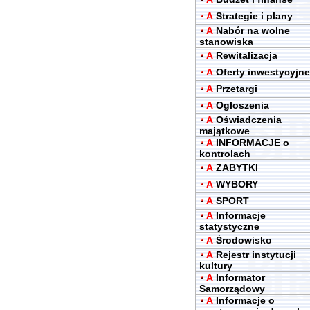
A
Strategie i plany
A
Nabór na wolne
stanowiska
A
Rewitalizacja
A
Oferty inwestycyjne
A
Przetargi
A
Ogłoszenia
A
Oświadczenia
majątkowe
A
INFORMACJE o
kontrolach
A
ZABYTKI
A
WYBORY
A
SPORT
A
Informacje
statystyczne
A
Środowisko
A
Rejestr instytucji
kultury
A
Informator
Samorządowy
A
Informacje o