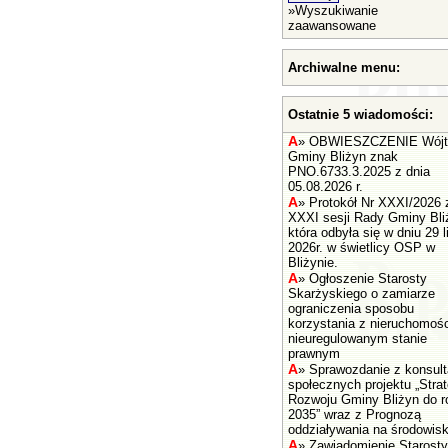
»
Wyszukiwanie
zaawansowane
Archiwalne menu:
Ostatnie 5 wiadomości:
A
»
OBWIESZCZENIE Wójt
Gminy Bliżyn znak
PNO.6733.3.2025 z dnia
05.08.2026 r.
A
»
Protokół Nr XXXI/2026 
XXXI sesji Rady Gminy Bli
która odbyła się w dniu 29 l
2026r. w świetlicy OSP w
Bliżynie.
A
»
Ogłoszenie Starosty
Skarżyskiego o zamiarze
ograniczenia sposobu
korzystania z nieruchomośc
nieuregulowanym stanie
prawnym
A
»
Sprawozdanie z konsult
społecznych projektu „Strat
Rozwoju Gminy Bliżyn do r
2035” wraz z Prognozą
oddziaływania na środowisk
A
»
Zawiadomienie Starosty